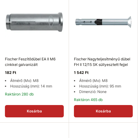
Fischer Feszítődübel EA II M6
Fischer Nagyteljesítményű dübel
cinkkel galvanizált
FH II 12/15 SK süllyesztett fejjel
182 Ft
1 542 Ft
Átmérő (Mx): M8
Átmérő (Mx): M8
Hosszúság (mm): 14 mm
Hosszúság (mm): 95 mm
Dimenzió: None
Raktáron 280 db
Raktáron 465 db
Kosárba
Kosárba