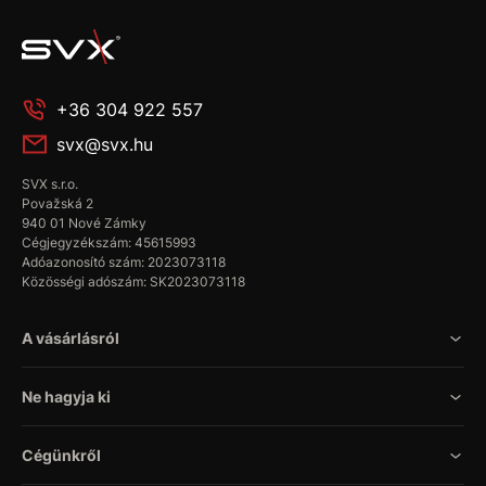
+36 304 922 557
svx@svx.hu
SVX s.r.o.
Považská 2
940 01 Nové Zámky
Cégjegyzékszám: 45615993
Adóazonosító szám: 2023073118
Közösségi adószám: SK2023073118
A vásárlásról
Ne hagyja ki
Cégünkről