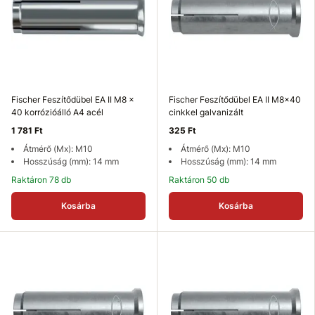
Fischer Feszítődübel EA II M8 x
Fischer Feszítődübel EA II M8x40
40 korrózióálló A4 acél
cinkkel galvanizált
1 781 Ft
325 Ft
Átmérő (Mx): M10
Átmérő (Mx): M10
Hosszúság (mm): 14 mm
Hosszúság (mm): 14 mm
Raktáron 78 db
Raktáron 50 db
Kosárba
Kosárba