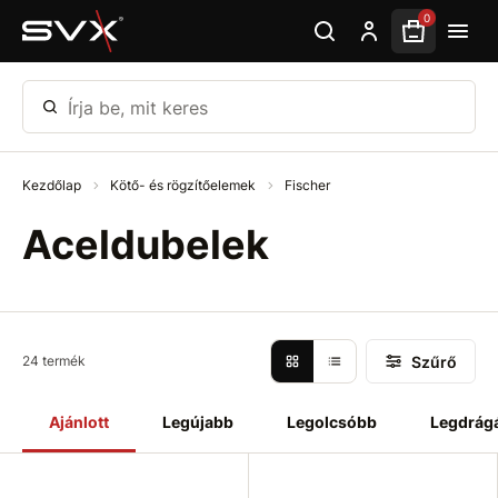
Ugrás az oldal fő részéhez
0
Írja be, mit keres
Kezdőlap
Kötő- és rögzítőelemek
Fischer
Aceldubelek
Szűrő
24 termék
Ajánlott
Legújabb
Legolcsóbb
Legdrág