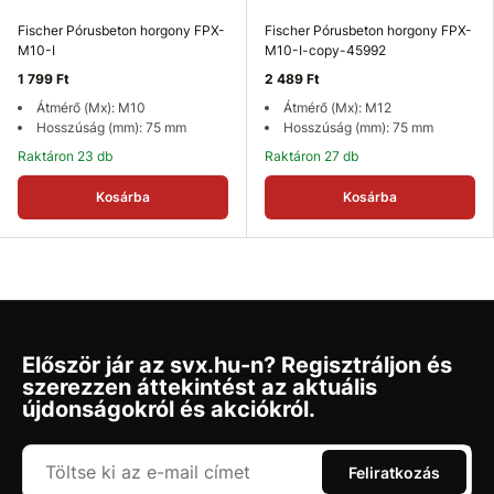
Fischer Pórusbeton horgony FPX-
Fischer Pórusbeton horgony FPX-
M10-I
M10-I-copy-45992
1 799 Ft
2 489 Ft
Átmérő (Mx): M10
Átmérő (Mx): M12
Hosszúság (mm): 75 mm
Hosszúság (mm): 75 mm
Raktáron 23 db
Raktáron 27 db
Kosárba
Kosárba
Először jár az svx.hu-n? Regisztráljon és
szerezzen áttekintést az aktuális
újdonságokról és akciókról.
Feliratkozás