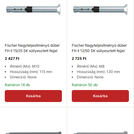
Fischer Nagyteljesítményű dübel
Fischer Nagyteljesítményű dübel
FH II 15/25 SK süllyesztett fejjel
FH II 12/50 SK süllyesztett fejjel
2 427 Ft
2 725 Ft
Átmérő (Mx): M10
Átmérő (Mx): M8
Hosszúság (mm): 115 mm
Hosszúság (mm): 130 mm
Dimenzió: None
Dimenzió: None
Raktáron 18 db
Raktáron 50 db
Kosárba
Kosárba