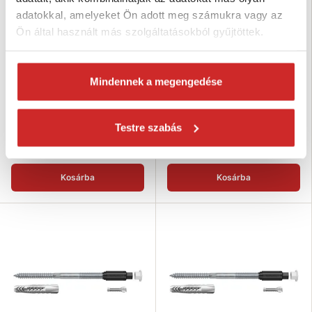
adatokkal, amelyeket Ön adott meg számukra vagy az
Ön által használt más szolgáltatásokból gyűjtöttek.
Fischer Távtartó szerelés
Fischer Távtartó szerelés
TherMax 8/80 M6 B
TherMax 8/100 M6 B
Mindennek a megengedése
5 814 Ft
5 979 Ft
Átmérő (Mx): M6
Átmérő (Mx): M6
Hosszúság (mm): 80 mm
Hosszúság (mm): 100 mm
Testre szabás
Dimenzió: 8/80
Dimenzió: None
Raktáron 2 db
Raktáron 2 db
Kosárba
Kosárba