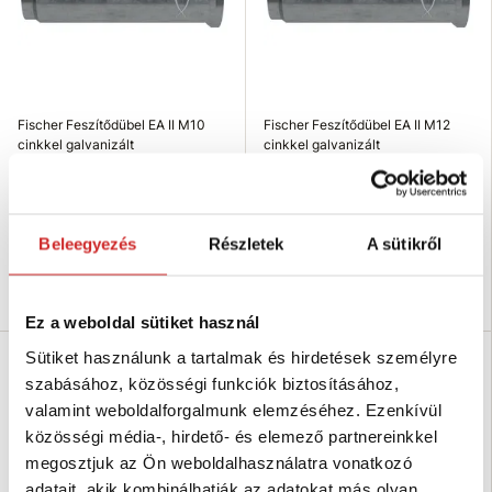
Fischer Feszítődübel EA II M10
Fischer Feszítődübel EA II M12
cinkkel galvanizált
cinkkel galvanizált
376 Ft
562 Ft
Átmérő (Mx): M10
Átmérő (Mx): None
Hosszúság (mm): 17 mm
Hosszúság (mm): 22 mm
Beleegyezés
Részletek
A sütikről
Raktáron 40 db
Raktáron 25 db
Kosárba
Kosárba
Ez a weboldal sütiket használ
Sütiket használunk a tartalmak és hirdetések személyre
szabásához, közösségi funkciók biztosításához,
valamint weboldalforgalmunk elemzéséhez. Ezenkívül
közösségi média-, hirdető- és elemező partnereinkkel
megosztjuk az Ön weboldalhasználatra vonatkozó
adatait, akik kombinálhatják az adatokat más olyan