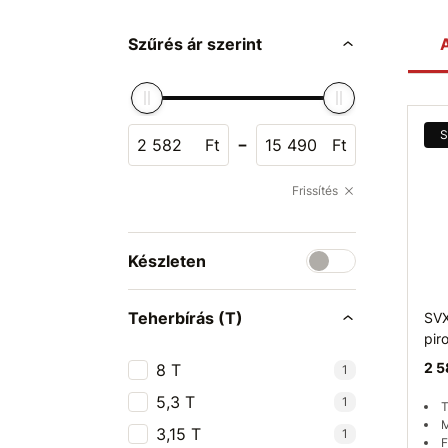
Szűrés ár szerint
A
S
-
Ft
Ft
Frissítés
Készleten
Teherbírás (T)
SVX
pir
2 5
8 T
1
5,3 T
1
T
M
3,15 T
1
F