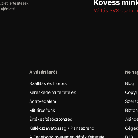
Kövess mink
leti értesítések
ajánlott!
Váltás SVX csatorn
A vásárlásról
Ne hag
Szállítás és fizetés
Blog
Kereskedelmi feltételek
Copyr
Adatvédelem
Szerző
Mit árusítunk
Bizton
Értékesítésösztönzés
Ajánd
Kellékszavatosság / Panaszrend
Cégek
A Facebook nyereményjáték feltételei
B2B