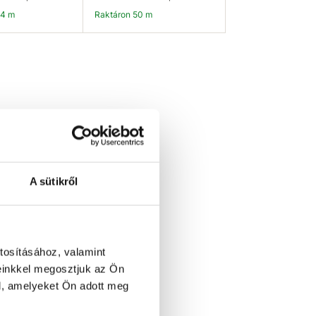
54 m
Raktáron 50 m
osárba
Kosárba
A sütikről
tosításához, valamint
einkkel megosztjuk az Ön
l, amelyeket Ön adott meg