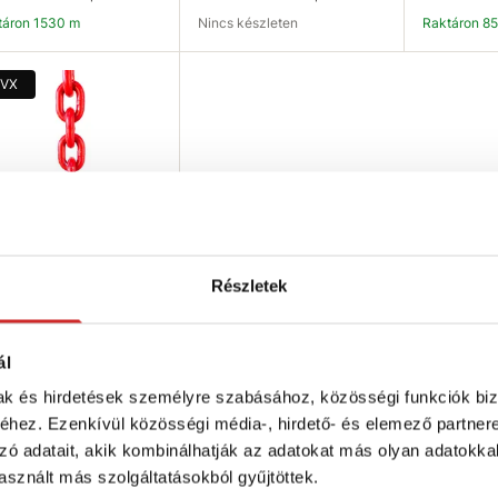
ktáron 1530 m
Nincs készleten
Raktáron 8
Kosárba
Elérhetőség ellenőrzése
K
VX
Részletek
 Szilárd lánc 80 o.
os 16mm
490 Ft
ál
eherbírás (T): 8 T
mak és hirdetések személyre szabásához, közösségi funkciók biz
éret (mm): 16 mm
hez. Ezenkívül közösségi média-, hirdető- és elemező partner
elületkezelés: piros lakk
zó adatait, akik kombinálhatják az adatokat más olyan adatokka
ktáron 327 m
sznált más szolgáltatásokból gyűjtöttek.