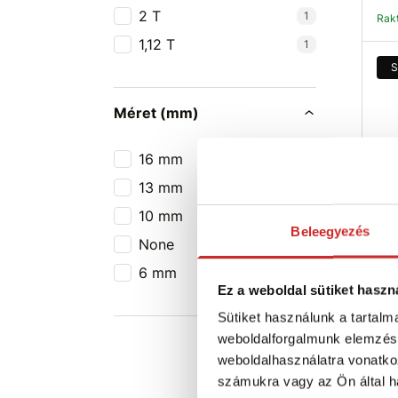
2 T
1
Ra
1,12 T
1
S
Méret (mm)
16 mm
1
13 mm
1
10 mm
1
SVX
Beleegyezés
None
1
pir
6 mm
1
15 
Ez a weboldal sütiket haszn
T
Sütiket használunk a tartal
M
weboldalforgalmunk elemzésé
F
weboldalhasználatra vonatko
Ra
számukra vagy az Ön által ha