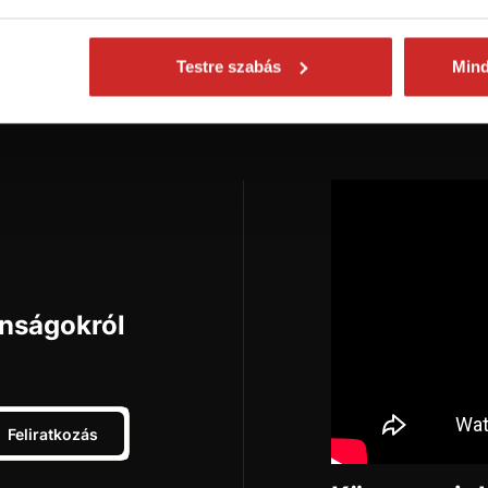
Kosárba
Testre szabás
Min
onságokról
Feliratkozás