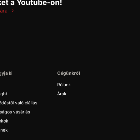
et a Youtube-on!
ára
yja ki
Cégünkről
Rólunk
ight
Árak
déstől való elállás
ságos vásárlás
ékok
nek