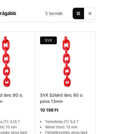
rágább
5 termék
SVX
d lánc 80 o.
SVX Szilárd lánc 80 o.
mm
piros 13mm
10 198 Ft
s (T): 3,15 T
Teherbírás (T): 5,3 T
m): 10 mm
Méret (mm): 13 mm
zelés: piros lakk
Felületkezelés: piros lakk