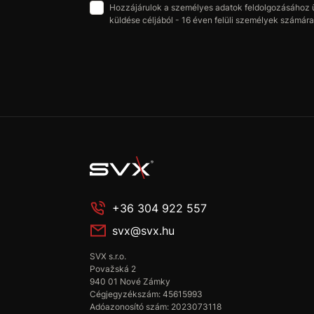
Hozzájárulok a személyes adatok feldolgozásához üz
küldése céljából - 16 éven felüli személyek számára 
+36 304 922 557
svx@svx.hu
SVX s.r.o.
Považská 2
940 01 Nové Zámky
Cégjegyzékszám: 45615993
Adóazonosító szám: 2023073118