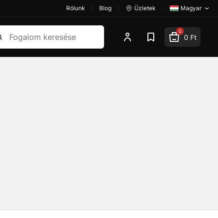
Rólunk
Blog
Üzletek
Magyar
esés
0
0 Ft