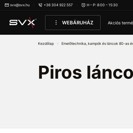
Ugrás az oldal fő részéhez
svx@svx.hu
+36 304 922 557
H – P: 8:00 – 15:30
WEBÁRUHÁZ
Akciós term
Kezdőlap
Emelőtechnika, kampók és láncok 80-as é
Piros lánco