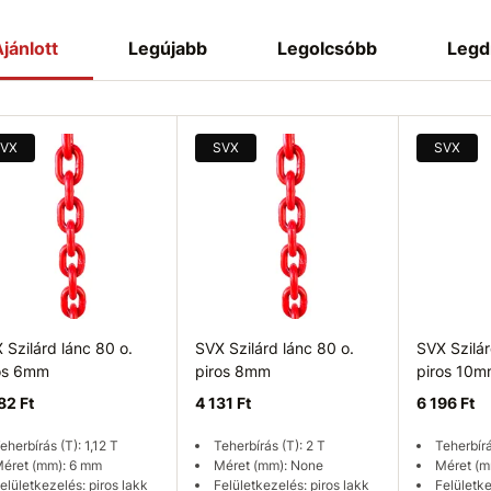
jánlott
Legújabb
Legolcsóbb
Legd
VX
SVX
SVX
 Szilárd lánc 80 o.
SVX Szilárd lánc 80 o.
SVX Szilár
os 6mm
piros 8mm
piros 10
82 Ft
4 131 Ft
6 196 Ft
eherbírás (T): 1,12 T
Teherbírás (T): 2 T
Teherbírá
éret (mm): 6 mm
Méret (mm): None
Méret (m
elületkezelés: piros lakk
Felületkezelés: piros lakk
Felületke