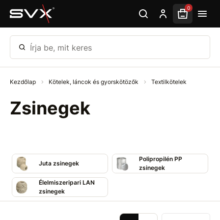
Ugrás az oldal fő részéhez
0
Írja be, mit keres
Kezdőlap
Kötelek, láncok és gyorskötözők
Textilkötelek
Zsinegek
Polipropilén PP
Juta zsinegek
zsinegek
Élelmiszeripari LAN
zsinegek