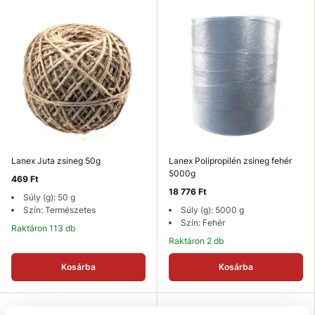
Lanex Juta zsineg 50g
Lanex Polipropilén zsineg fehér
5000g
469 Ft
18 776 Ft
Súly (g): 50 g
Szín: Természetes
Súly (g): 5000 g
Szín: Fehér
Raktáron 113 db
Raktáron 2 db
Kosárba
Kosárba