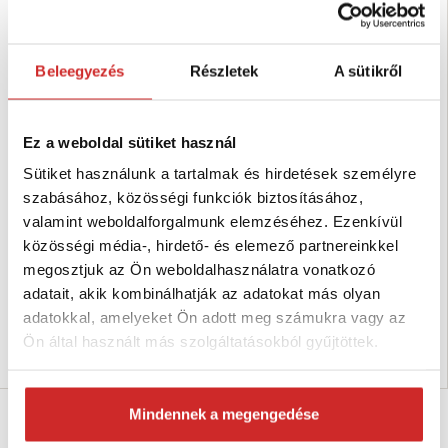
Beleegyezés
Részletek
A sütikről
Ez a weboldal sütiket használ
Sütiket használunk a tartalmak és hirdetések személyre
szabásához, közösségi funkciók biztosításához,
Lanex Polipropilén zsineg fehér
Lanex Polipropilén zsineg fehér
250g
50g
valamint weboldalforgalmunk elemzéséhez. Ezenkívül
közösségi média-, hirdető- és elemező partnereinkkel
1 878 Ft
469 Ft
megosztjuk az Ön weboldalhasználatra vonatkozó
Súly (g): 250 g
Súly (g): 50 g
Szín: Fehér
Szín: Fehér
adatait, akik kombinálhatják az adatokat más olyan
Raktáron 18 db
Raktáron 56 db
adatokkal, amelyeket Ön adott meg számukra vagy az
Ön által használt más szolgáltatásokból gyűjtöttek.
Kosárba
Kosárba
Mindennek a megengedése