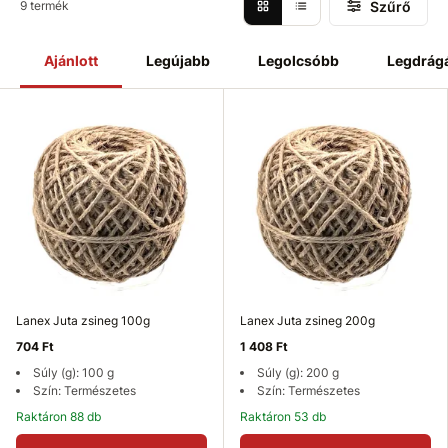
Szűrő
9 termék
Ajánlott
Legújabb
Legolcsóbb
Legdrág
Lanex Juta zsineg 100g
Lanex Juta zsineg 200g
704 Ft
1 408 Ft
Súly (g): 100 g
Súly (g): 200 g
Szín: Természetes
Szín: Természetes
Raktáron 88 db
Raktáron 53 db