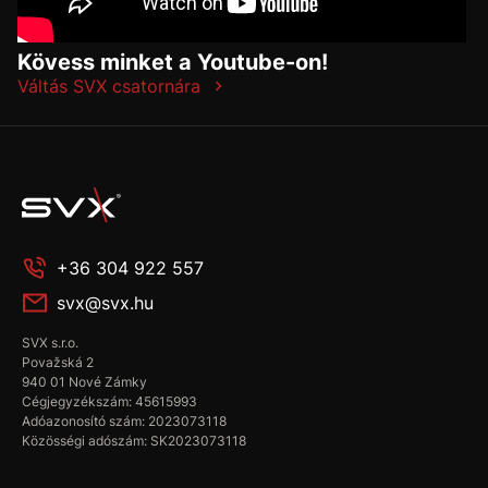
Kövess minket a Youtube-on!
Váltás SVX csatornára
+36 304 922 557
svx@svx.hu
SVX s.r.o.
Považská 2
940 01 Nové Zámky
Cégjegyzékszám: 45615993
Adóazonosító szám: 2023073118
Közösségi adószám: SK2023073118