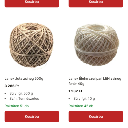
Kosárba
Kosárba
Lanex Juta zsineg 500g
Lanex Élelmiszeripari LEN zsineg
fehér 40g
3 286 Ft
1 232 Ft
Súly (g): 500 g
Szín: Természetes
Súly (g): 40 g
Raktáron 51 db
Raktáron 45 db
Kosárba
Kosárba