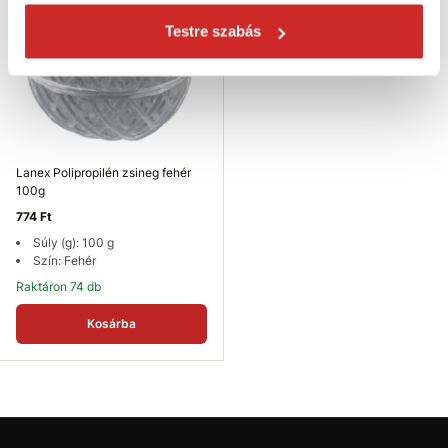
Testre szabás
Lanex Polipropilén zsineg fehér
100g
774 Ft
Súly (g): 100 g
Szín: Fehér
Raktáron 74 db
Kosárba