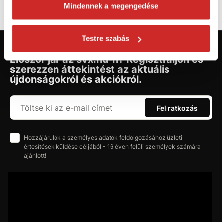
Mindennek a megengedése
Testre szabás
Először jár az svx.hu-n? Regisztráljon és
szerezzen áttekintést az aktuális
újdonságokról és akciókról.
Feliratkozás
Hozzájárulok a személyes adatok feldolgozásához üzleti
értesítések küldése céljából - 16 éven felüli személyek számára
ajánlott!