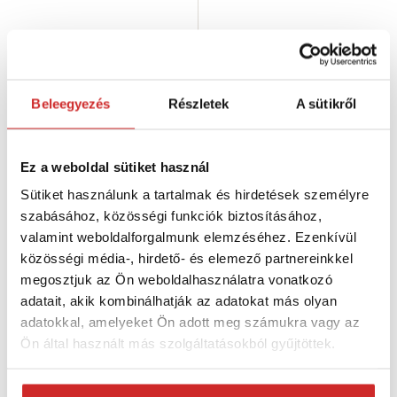
Beleegyezés
Részletek
A sütikről
Ez a weboldal sütiket használ
Sütiket használunk a tartalmak és hirdetések személyre
EU SELECT Kábel CYYP 2Bx2,5
szabásához, közösségi funkciók biztosításához,
558 Ft
valamint weboldalforgalmunk elemzéséhez. Ezenkívül
Magok száma: 2
közösségi média-, hirdető- és elemező partnereinkkel
Névleges feszültség: 450/750
megosztjuk az Ön weboldalhasználatra vonatkozó
V
Vezeték keresztmetszete
adatait, akik kombinálhatják az adatokat más olyan
(mm²): 2,5
adatokkal, amelyeket Ön adott meg számukra vagy az
Raktáron 562 m
Ön által használt más szolgáltatásokból gyűjtöttek.
Kosárba