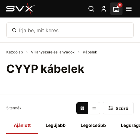
Ugrás az oldal fő részéhez
0
Írja be, mit keres
Kezdőlap
Villanyszerelési anyagok
Kábelek
CYYP kábelek
Szűrő
5 termék
Ajánlott
Legújabb
Legolcsóbb
Legdrág