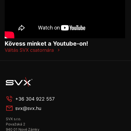
Kövess minket a Youtube-on!
Váltás SVX csatornára
+36 304 922 557
svx@svx.hu
SVX s.r.o.
Považská 2
940 01 Nové Zámky