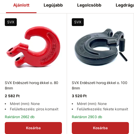
Ajánlott
Legújabb
Legolcsóbb
Legdrág
SVX
SVX
SVX Erdészeti horog ékkel o. 80
SVX Erdészeti horog ékkel o. 100
8mm
8mm
2 582 Ft
3 520 Ft
Méret (mm): None
Méret (mm): None
Felületkezelés: piros komaxit
Felületkezelés: fekete komaxit
Raktáron 2662 db
Raktáron 2903 db
Kosárba
Kosárba