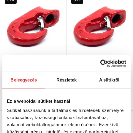
SVX Erdészeti csúszóhorog 5T
SVX Erdészeti csúszóhorog 3T
15 490 Ft
7 182 Ft
Teherbírás (T): 5 T
Teherbírás (T): 3 T
Beleegyezés
Részletek
A sütikről
Szín: piros
Szín: piros
Raktáron 43 db
Raktáron 110 db
Kosárba
Kosárba
Ez a weboldal sütiket használ
Sütiket használunk a tartalmak és hirdetések személyre
szabásához, közösségi funkciók biztosításához,
SVX
valamint weboldalforgalmunk elemzéséhez. Ezenkívül
közösségi média-, hirdető- és elemező partnereinkkel