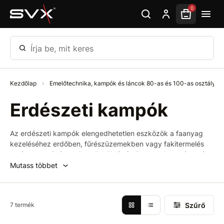
Ugrás az oldal fő részéhez
0
Írja be, mit keres
Kezdőlap
Emelőtechnika, kampók és láncok 80-as és 100-as osztály
Erdészeti kampók
Az erdészeti kampók elengedhetetlen eszközök a faanyag
kezeléséhez erdőben, fűrészüzemekben vagy fakitermelés
során. Lehetővé teszik a rönkök és fatörzsek biztonságos és
hatékony megfogását, mozgatását. Kínálatunkban strapabíró,
Mutass többet
professzionális használatra tervezett kampókat talál, amelyek
kompatibilisek a TR-80 és TR-100 típusú emelőtechnikákkal
és láncokkal.
Szűrő
7 termék