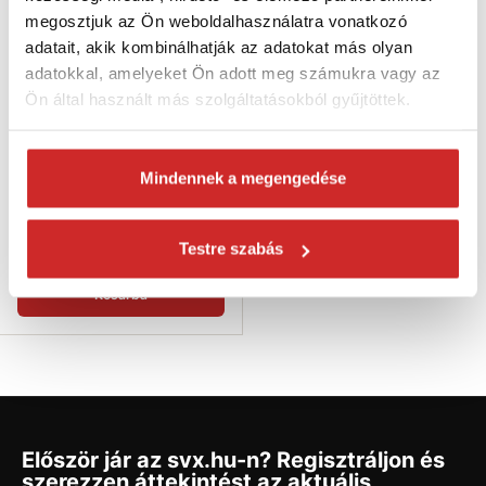
megosztjuk az Ön weboldalhasználatra vonatkozó
adatait, akik kombinálhatják az adatokat más olyan
adatokkal, amelyeket Ön adott meg számukra vagy az
Ön által használt más szolgáltatásokból gyűjtöttek.
SVX Erdészeti horog art.227 LS
Mindennek a megengedése
4 570 Ft
Méret (LSy): LS4
Testre szabás
Raktáron 159 db
Kosárba
Először jár az svx.hu-n? Regisztráljon és
szerezzen áttekintést az aktuális