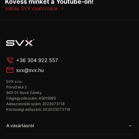
Kövess minket a Youtube-on!
Váltás SVX csatornára
+36 304 922 557
svx@svx.hu
SVX s.r.o.
Považská 2
940 01 Nové Zámky
Cégjegyzékszám: 45615993
Adóazonosító szám: 2023073118
Közösségi adószám: SK2023073118
A vásárlásról