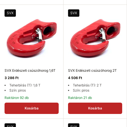
SVX
SVX
SVX Erdészeti csúszóhorog 1,6T
SVX Erdészeti csúszóhorog 2T
3 286 Ft
4 506 Ft
Teherbírás (T): 1,6 T
Teherbírás (T): 2 T
Szín: piros
Szín: piros
Raktáron 92 db
Raktáron 21 db
Kosárba
Kosárba
SVX
SVX