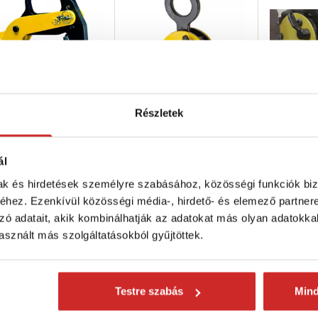
Részletek
e Betongyűrűket
Yale Lemezbilincs TBL 2
Yale Leme
lő berendezés BTG
plus 2000kg
plus 300
0kg
316 840 Ft
340 309 F
ál
 808 Ft
mak és hirdetések személyre szabásához, közösségi funkciók biz
Teherbírás (kg): 2000 kg
Teherbír
hez. Ezenkívül közösségi média-, hirdető- és elemező partner
eherbírás (kg): 500 kg
Raktáron 4 db
Nincs kész
zó adatait, akik kombinálhatják az adatokat más olyan adatokka
ktáron 4 db
sznált más szolgáltatásokból gyűjtöttek.
Kosárba
Kosárba
Elérhetős
Testre szabás
Min