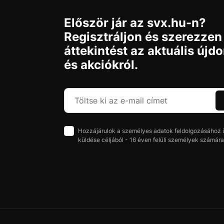
Először jár az svx.hu-n?
Regisztráljon és szerezzen
áttekintést az aktuális újd
és akciókról.
Hozzájárulok a személyes adatok feldolgozásához üz
küldése céljából - 16 éven felüli személyek számára 