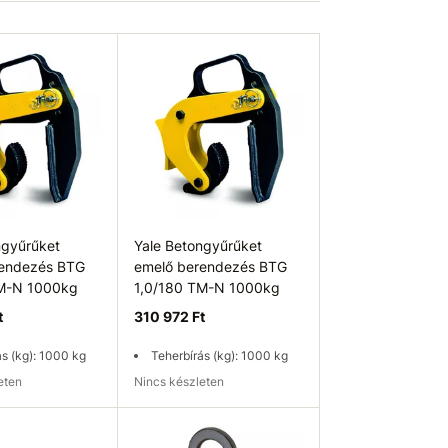
ngyűrűket
Yale Betongyűrűket
rendezés BTG
emelő berendezés BTG
TM-N 1000kg
1,0/180 TM-N 1000kg
t
310 972 Ft
ás (kg): 1000 kg
Teherbírás (kg): 1000 kg
leten
Nincs készleten
ég ellenőrzése
Elérhetőség ellenőrzése