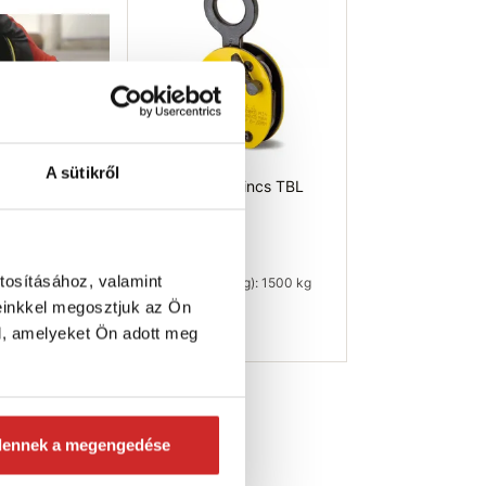
A sütikről
zbilincs TBL 3
Yale Lemezbilincs TBL
0kg
1,5 plus
t
171 328 Ft
tosításához, valamint
ás (kg): 3000 kg
Teherbírás (kg): 1500 kg
einkkel megosztjuk az Ön
leten
Raktáron 5 db
l, amelyeket Ön adott meg
ég ellenőrzése
Kosárba
dennek a megengedése