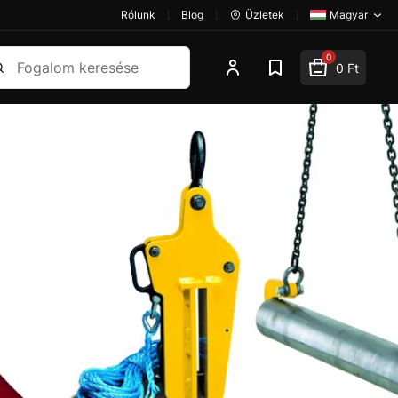
Rólunk
Blog
Üzletek
Magyar
esés
0
0 Ft