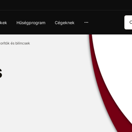
Ker
ékek
Hűségprogram
Cégeknek
rítók és bilincsek
s