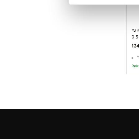
Yal
0,5
134
T
Ra