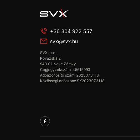
+36 304 922 557
svx@svx.hu
SVX s.r.o.
Považská 2
940 01 Nové Zámky
Cégjegyzékszám: 45615993
Adóazonosító szám: 2023073118
Közösségi adószám: SK2023073118