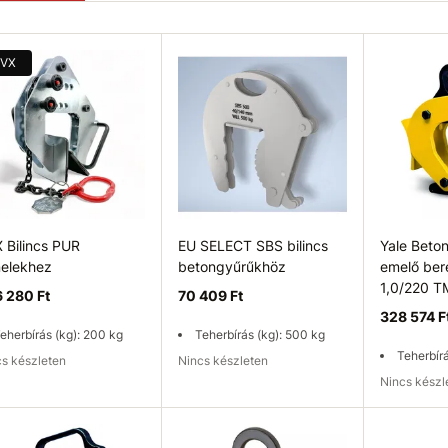
VX
 Bilincs PUR
EU SELECT SBS bilincs
Yale Beto
elekhez
betongyűrűkhöz
emelő be
1,0/220 
 280 Ft
70 409 Ft
328 574 F
eherbírás (kg): 200 kg
Teherbírás (kg): 500 kg
Teherbír
ncs készleten
Nincs készleten
Nincs kész
rhetőség ellenőrzése
Elérhetőség ellenőrzése
Elérhetős