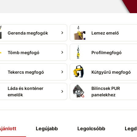
Gerenda megfogók
Lemez emelő
Tömb megfogó
Profilmegfogó
Tekercs megfogó
Kútgyűrű megfogó
Láda és konténer
Bilincsek PUR
emelők
panelekhez
jánlott
Legújabb
Legolcsóbb
Legd