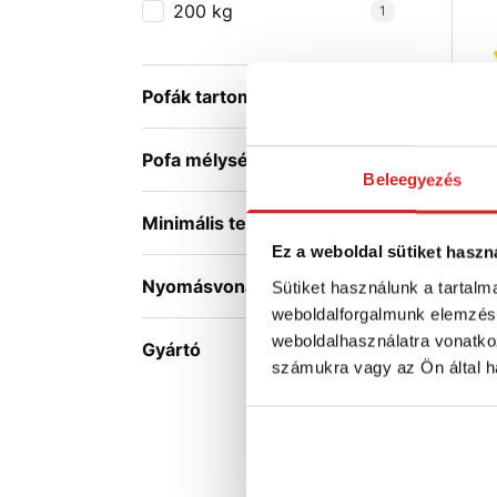
200 kg
1
Pofák tartománya
Pofa mélysége
Beleegyezés
Yal
eme
Minimális terhelés
50
Ez a weboldal sütiket haszn
167
Nyomásvonal
Sütiket használunk a tartal
weboldalforgalmunk elemzésé
T
weboldalhasználatra vonatko
Ra
Gyártó
számukra vagy az Ön által ha