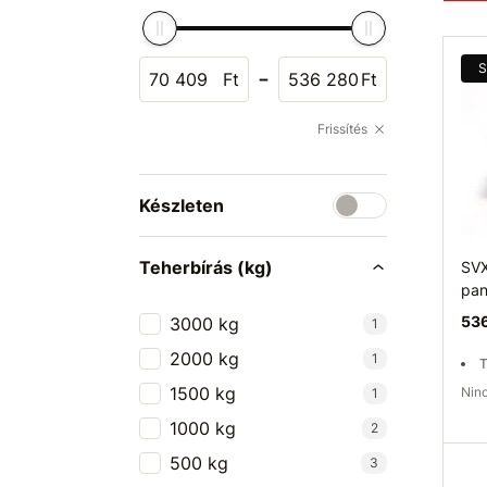
S
-
Ft
Ft
Frissítés
Készleten
Teherbírás (kg)
SVX
pan
536
3000 kg
1
2000 kg
1
T
1500 kg
Ni
1
1000 kg
2
500 kg
3
Elé