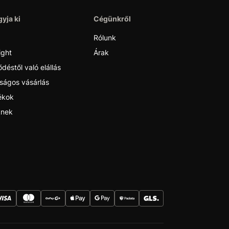
yja ki
Cégünkről
Rólunk
ight
Árak
déstől való elállás
ságos vásárlás
ékok
nek