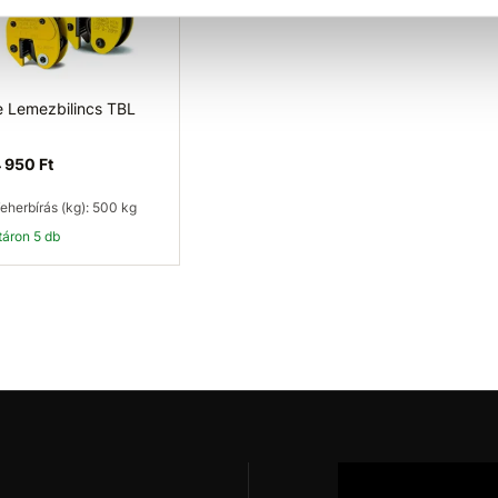
e Lemezbilincs TBL
 950 Ft
eherbírás (kg): 500 kg
ktáron 5 db
Kosárba