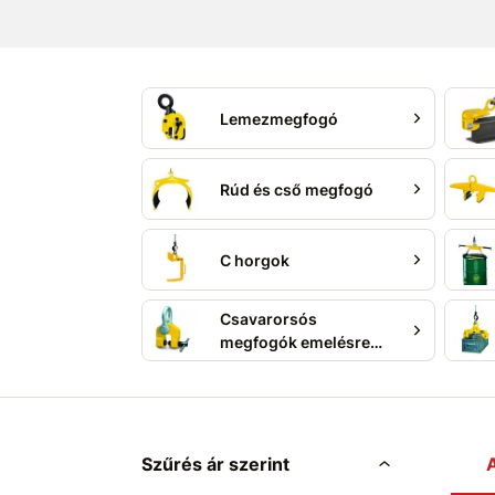
Lemezmegfogó
Rúd és cső megfogó
C horgok
Csavarorsós
megfogók emelésre
és húzásra
Szűrés ár szerint
A