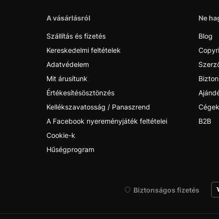
A vásárlásról
Ne hag
Szállítás és fizetés
Blog
Kereskedelmi feltételek
Copyr
Adatvédelem
Szerző
Mit árusítunk
Bizton
Értékesítésösztönzés
Ajánd
Kellékszavatosság / Panaszrend
Cégek
A Facebook nyereményjáték feltételei
B2B
Cookie-k
Hűségprogram
Biztonságos fizetés