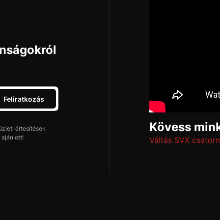
onságokról
Feliratkozás
Kövess mink
leti értesítések
ajánlott!
Váltás SVX csatorn