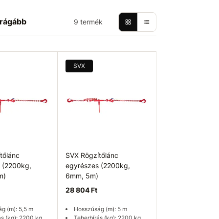
rágább
9 termék
SVX
tőlánc
SVX Rögzítőlánc
 (2200kg,
egyrészes (2200kg,
m)
6mm, 5m)
28 804 Ft
g (m): 5,5 m
Hosszúság (m): 5 m
ás (kg): 2200 kg
Teherbírás (kg): 2200 kg