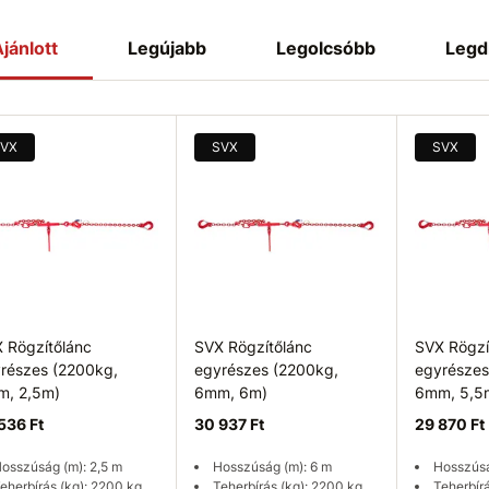
jánlott
Legújabb
Legolcsóbb
Legd
VX
SVX
SVX
 Rögzítőlánc
SVX Rögzítőlánc
SVX Rögzí
részes (2200kg,
egyrészes (2200kg,
egyrészes
, 2,5m)
6mm, 6m)
6mm, 5,5
536 Ft
30 937 Ft
29 870 Ft
osszúság (m): 2,5 m
Hosszúság (m): 6 m
Hosszúsá
eherbírás (kg): 2200 kg
Teherbírás (kg): 2200 kg
Teherbír