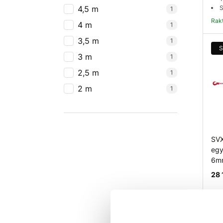
4,5 m
S
1
Ra
4 m
1
3,5 m
1
S
3 m
1
2,5 m
1
2 m
1
SVX
egy
6mm
28 
H
T
S