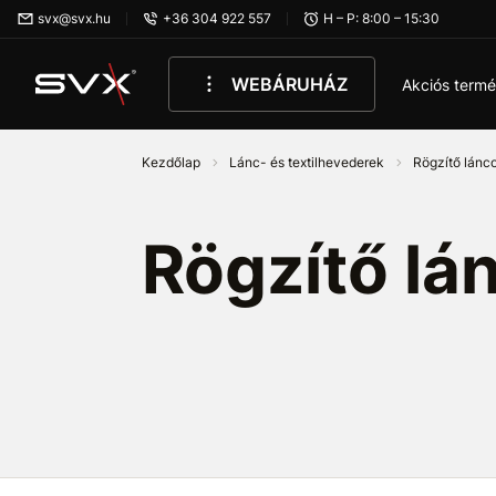
Ugrás az oldal fő részéhez
svx@svx.hu
+36 304 922 557
H – P: 8:00 – 15:30
WEBÁRUHÁZ
Akciós term
Kezdőlap
Lánc- és textilhevederek
Rögzítő lánc
Rögzítő l