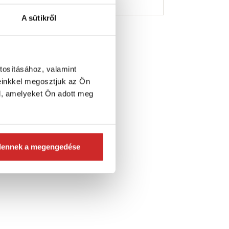
0 db
Raktáron 8 db
A sütikről
osárba
Kosárba
tosításához, valamint
einkkel megosztjuk az Ön
l, amelyeket Ön adott meg
dennek a megengedése