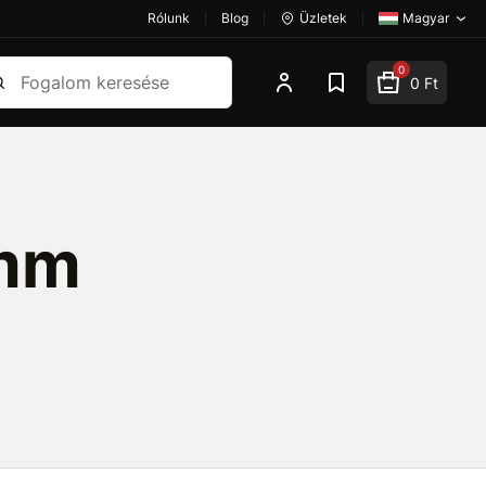
Rólunk
Blog
Üzletek
Magyar
esés
0
0 Ft
6mm