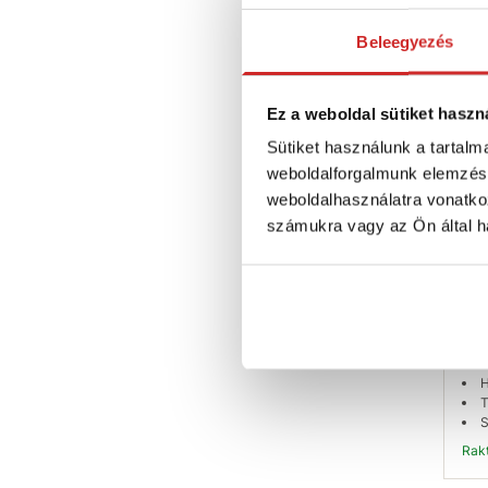
Ra
Beleegyezés
S
Ez a weboldal sütiket haszn
Sütiket használunk a tartal
weboldalforgalmunk elemzésé
weboldalhasználatra vonatko
számukra vagy az Ön által ha
SVX
egy
6m
23 
H
T
S
Ra