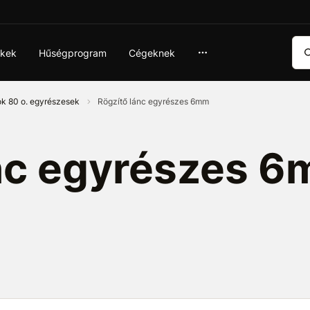
Ker
ékek
Hűségprogram
Cégeknek
ok 80 o. egyrészesek
Rögzítő lánc egyrészes 6mm
ánc egyrészes 