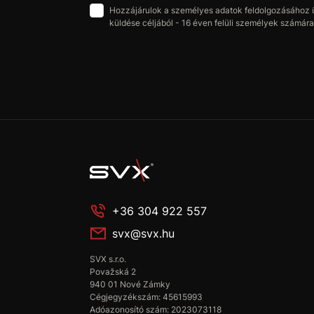
Hozzájárulok a személyes adatok feldolgozásához üz
küldése céljából - 16 éven felüli személyek számára 
+36 304 922 557
svx@svx.hu
SVX s.r.o.
Považská 2
940 01 Nové Zámky
Cégjegyzékszám: 45615993
Adóazonosító szám: 2023073118