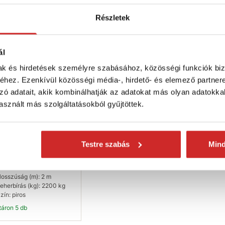
ktáron 10 db
Raktáron 10 db
Raktáron 1
Részletek
Kosárba
Kosárba
K
VX
ál
mak és hirdetések személyre szabásához, közösségi funkciók biz
hez. Ezenkívül közösségi média-, hirdető- és elemező partner
zó adatait, akik kombinálhatják az adatokat más olyan adatokka
sznált más szolgáltatásokból gyűjtöttek.
 Rögzítőlánc
részes (2200kg,
m, 2m)
Testre szabás
Min
470 Ft
osszúság (m): 2 m
eherbírás (kg): 2200 kg
zín: piros
ktáron 5 db