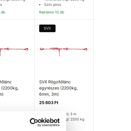
os
Szín: piros
0 db
Raktáron 10 db
osárba
Kosárba
SVX
tőlánc
SVX Rögzítőlánc
 (2200kg,
egyrészes (2200kg,
m)
6mm, 3m)
25 603 Ft
g (m): 3,5 m
Hosszúság (m): 3 m
ás (kg): 2200 kg
Teherbírás (kg): 2200 kg
os
Szín: piros