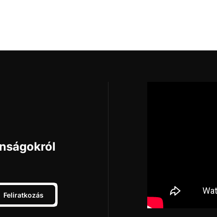
Kosárba
onságokról
Feliratkozás