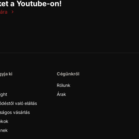
et a Youtube-on!
ára
yja ki
Cégünkről
Rólunk
ight
Árak
déstől való elállás
ságos vásárlás
ékok
nek