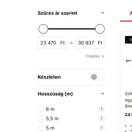
Szűrés ár szerint
A
S
-
Ft
Ft
Frissítés
Készleten
Hosszúság (m)
SVX
egy
6mm
6 m
1
24 
5,5 m
1
H
5 m
1
T