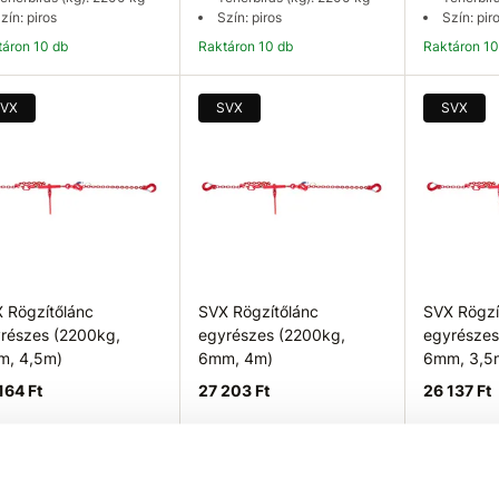
zín: piros
Szín: piros
Szín: pir
ktáron 10 db
Raktáron 10 db
Raktáron 1
Kosárba
Kosárba
K
VX
SVX
SVX
 Rögzítőlánc
SVX Rögzítőlánc
SVX Rögzí
részes (2200kg,
egyrészes (2200kg,
egyrészes
, 4,5m)
6mm, 4m)
6mm, 3,5
164 Ft
27 203 Ft
26 137 Ft
osszúság (m): 4,5 m
Hosszúság (m): 4 m
Hosszúsá
eherbírás (kg): 2200 kg
Teherbírás (kg): 2200 kg
Teherbír
zín: piros
Szín: piros
Szín: pir