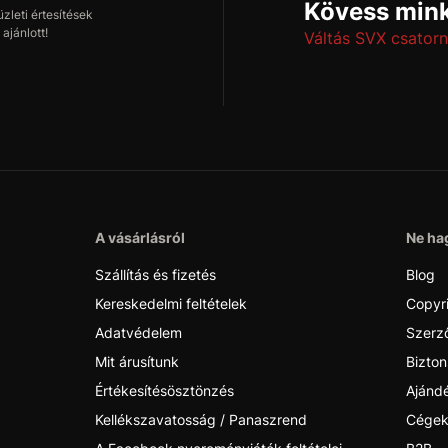
Kövess mink
leti értesítések
ajánlott!
Váltás SVX csatorn
A vásárlásról
Ne hag
Szállítás és fizetés
Blog
Kereskedelmi feltételek
Copyr
Adatvédelem
Szerző
Mit árusítunk
Bizton
Értékesítésösztönzés
Ajánd
Kellékszavatosság / Panaszrend
Cégek