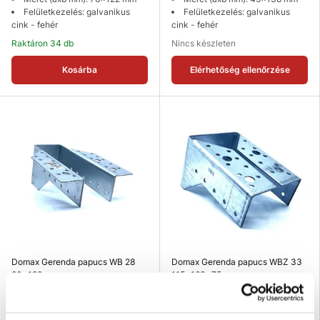
Felületkezelés: galvanikus
Felületkezelés: galvanikus
cink - fehér
cink - fehér
Raktáron 34 db
Nincs készleten
Kosárba
Elérhetőség ellenőrzése
Domax Gerenda papucs WB 28
Domax Gerenda papucs WBZ 33
80x180mm
115x163x75mm
1 490 Ft
1 526 Ft
Méret (axb mm): 80x180 mm
Méret (axbxc mm):