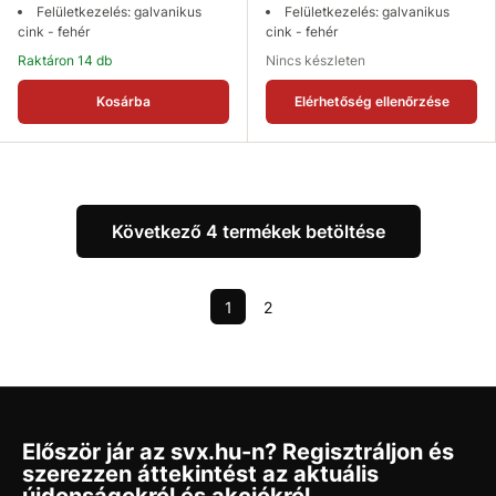
Felületkezelés: galvanikus
Felületkezelés: galvanikus
cink - fehér
cink - fehér
Raktáron 14 db
Nincs készleten
Kosárba
Elérhetőség ellenőrzése
Következő 4 termékek betöltése
1
2
Először jár az svx.hu-n? Regisztráljon és
szerezzen áttekintést az aktuális