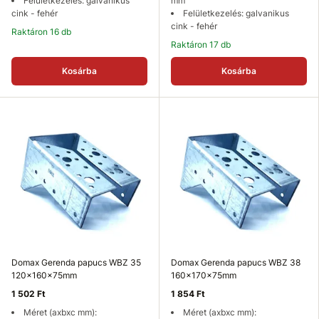
Felületkezelés: galvanikus
mm
cink - fehér
Felületkezelés: galvanikus
cink - fehér
Raktáron 16 db
Raktáron 17 db
Kosárba
Kosárba
Domax Gerenda papucs WBZ 35
Domax Gerenda papucs WBZ 38
120x160x75mm
160x170x75mm
1 502 Ft
1 854 Ft
Méret (axbxc mm):
Méret (axbxc mm):