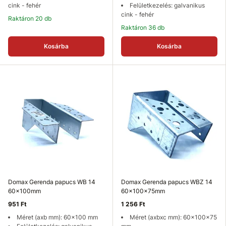
cink - fehér
Felületkezelés: galvanikus
cink - fehér
Raktáron 20 db
Raktáron 36 db
Kosárba
Kosárba
Domax Gerenda papucs WB 14
Domax Gerenda papucs WBZ 14
60x100mm
60x100x75mm
951 Ft
1 256 Ft
Méret (axb mm): 60x100 mm
Méret (axbxc mm): 60x100x75