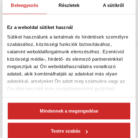
Felületkezelés: galvanikus
115x163x75 mm
Beleegyezés
Részletek
A sütikről
cink - fehér
Felületkezelés: galvanikus
cink - fehér
Raktáron 30 db
Raktáron 24 db
Ez a weboldal sütiket használ
Kosárba
Kosárba
Sütiket használunk a tartalmak és hirdetések személyre
szabásához, közösségi funkciók biztosításához,
valamint weboldalforgalmunk elemzéséhez. Ezenkívül
közösségi média-, hirdető- és elemező partnereinkkel
megosztjuk az Ön weboldalhasználatra vonatkozó
adatait, akik kombinálhatják az adatokat más olyan
adatokkal, amelyeket Ön adott meg számukra vagy az
Ön által használt más szolgáltatásokból gyűjtöttek.
Mindennek a megengedése
Domax Gerenda papucs WBZ 31
Domax Gerenda papucs WBZ 26
100x170x75mm
80x120x75mm
1 514 Ft
1 173 Ft
Testre szabás
Méret (axbxc mm):
Méret (axbxc mm): 80x120x75