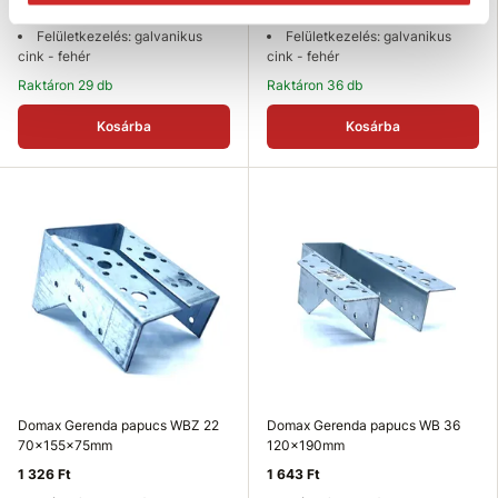
100x170x75 mm
mm
Felületkezelés: galvanikus
Felületkezelés: galvanikus
cink - fehér
cink - fehér
Raktáron 29 db
Raktáron 36 db
Kosárba
Kosárba
Domax Gerenda papucs WBZ 22
Domax Gerenda papucs WB 36
70x155x75mm
120x190mm
1 326 Ft
1 643 Ft