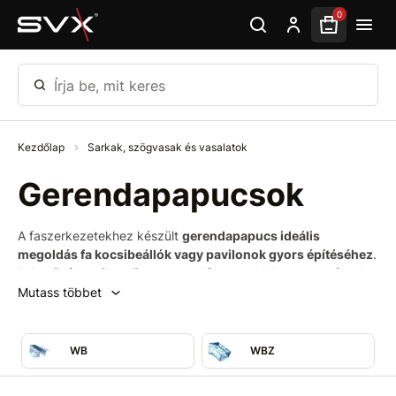
Ugrás az oldal fő részéhez
0
Írja be, mit keres
Kezdőlap
Sarkak, szögvasak és vasalatok
Gerendapapucsok
A faszerkezetekhez készült
gerendapapucs ideális
megoldás fa kocsibeállók vagy pavilonok gyors építéséhez
.
Lehetővé teszik az összeszerelést
a csatlakoztatott részek
közötti
rés nélkül
. Több tucat méretben gyártják, a piacon
Mutass többet
kapható gerendák átmérőjének megfelelően. A további nagy
furatátmérőknek köszönhetően a gerendapapucsok a
gerendák
betonfalhoz
való rögzítésére is
használhatók
.
WB
WBZ