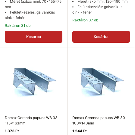
Méret (axbxc mm): 70x155x75
Méret (axb mm): 120x190 mm
mm
Felületkezelés: galvanikus
Felületkezelés: galvanikus
cink - fehér
cink - fehér
Raktáron 37 db
Raktáron 31 db
Kosárba
Kosárba
Domax Gerenda papucs WB 33
Domax Gerenda papucs WB 30
115x163mm
100x140mm
1 373 Ft
1 244 Ft