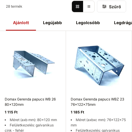
Szűrő
28 termék
Ajánlott
Legújabb
Legolcsóbb
Legdrág
Domax Gerenda papucs WB 26
Domax Gerenda papucs WBZ 23
80x120mm
76x122x75mm
1 115 Ft
1 185 Ft
Méret (axb mm): 80x120 mm
Méret (axbxc mm): 76x122x75
Felületkezelés: galvanikus
mm
cink - fehér
Felületkezelés: galvanikus