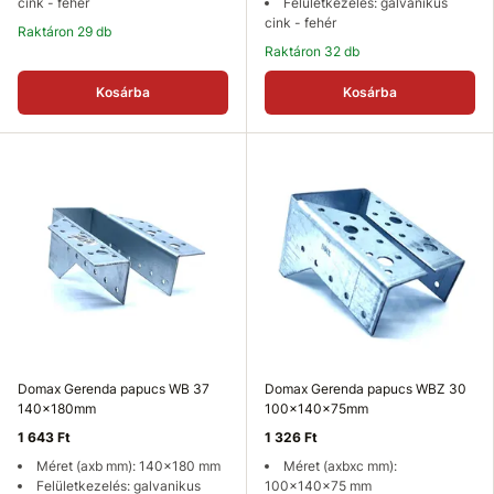
cink - fehér
Felületkezelés: galvanikus
cink - fehér
Raktáron 29 db
Raktáron 32 db
Kosárba
Kosárba
Domax Gerenda papucs WB 37
Domax Gerenda papucs WBZ 30
140x180mm
100x140x75mm
1 643 Ft
1 326 Ft
Méret (axb mm): 140x180 mm
Méret (axbxc mm):
Felületkezelés: galvanikus
100x140x75 mm