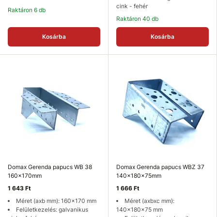
cink - fehér
Raktáron 6 db
Raktáron 40 db
Kosárba
Kosárba
Domax Gerenda papucs WB 38
Domax Gerenda papucs WBZ 37
160x170mm
140x180x75mm
1 643 Ft
1 666 Ft
Méret (axb mm): 160x170 mm
Méret (axbxc mm):
Felületkezelés: galvanikus
140x180x75 mm