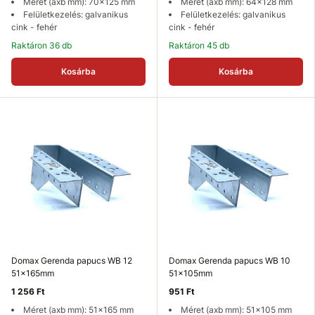
Méret (axb mm): 70x125 mm
Méret (axb mm): 64x128 mm
Felületkezelés: galvanikus
Felületkezelés: galvanikus
cink - fehér
cink - fehér
Raktáron 36 db
Raktáron 45 db
Kosárba
Kosárba
Domax Gerenda papucs WB 12
Domax Gerenda papucs WB 10
51x165mm
51x105mm
1 256 Ft
951 Ft
Méret (axb mm): 51x165 mm
Méret (axb mm): 51x105 mm