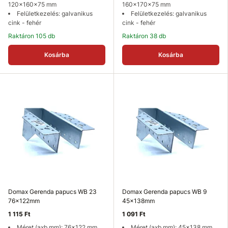
120x160x75 mm
160x170x75 mm
Felületkezelés: galvanikus
Felületkezelés: galvanikus
cink - fehér
cink - fehér
Raktáron 105 db
Raktáron 38 db
Kosárba
Kosárba
Domax Gerenda papucs WB 23
Domax Gerenda papucs WB 9
76x122mm
45x138mm
1 115 Ft
1 091 Ft
Méret (axb mm): 76x122 mm
Méret (axb mm): 45x138 mm