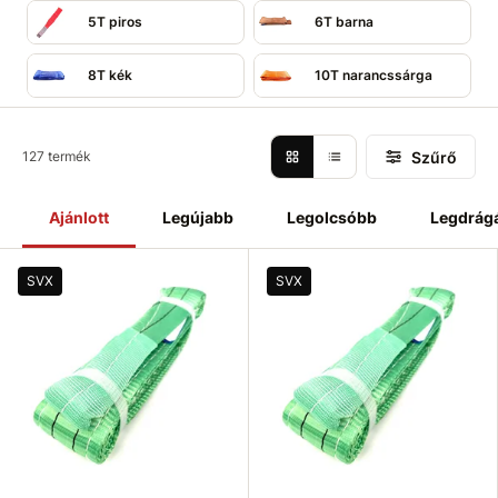
5T piros
6T barna
8T kék
10T narancssárga
Szűrő
127 termék
Ajánlott
Legújabb
Legolcsóbb
Legdrág
SVX
SVX