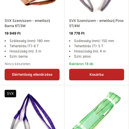
SVX Szem/szem - emelőszíj
SVX Szem/szem - emelőszíj Piros
Barna 6T/3M
5T/4M
19 949 Ft
18 776 Ft
Szélesség (mm): 180 mm
Szélesség (mm): 150 mm
Teherbírás (T): 6 T
Teherbírás (T): 5 T
Hosszúság (m): 3 m
Hosszúság (m): 4 m
Szín: barna
Szín: piros
Nincs készleten
Raktáron 18 db
Elérhetőség ellenőrzése
Kosárba
SVX