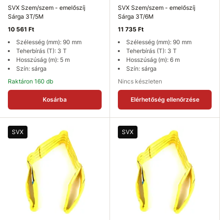
SVX Szem/szem - emelőszíj
SVX Szem/szem - emelőszíj
Sárga 3T/5M
Sárga 3T/6M
10 561 Ft
11 735 Ft
Szélesség (mm): 90 mm
Szélesség (mm): 90 mm
Teherbírás (T): 3 T
Teherbírás (T): 3 T
Hosszúság (m): 5 m
Hosszúság (m): 6 m
Szín: sárga
Szín: sárga
Raktáron 160 db
Nincs készleten
Kosárba
Elérhetőség ellenőrzése
SVX
SVX