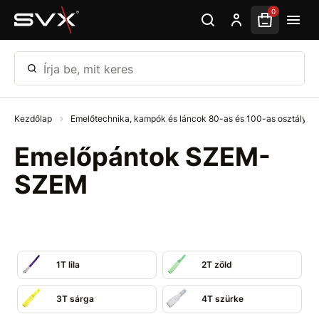
Ugrás az oldal fő részéhez
0
Írja be, mit keres
Kezdőlap
Emelőtechnika, kampók és láncok 80-as és 100-as osztály
Emelőpántok SZEM-
SZEM
1T lila
2T zöld
3T sárga
4T szürke