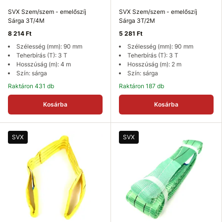
SVX Szem/szem - emelőszíj
SVX Szem/szem - emelőszíj
Sárga 3T/4M
Sárga 3T/2M
8 214 Ft
5 281 Ft
Szélesség (mm): 90 mm
Szélesség (mm): 90 mm
Teherbírás (T): 3 T
Teherbírás (T): 3 T
Hosszúság (m): 4 m
Hosszúság (m): 2 m
Szín: sárga
Szín: sárga
Raktáron 431 db
Raktáron 187 db
Kosárba
Kosárba
SVX
SVX