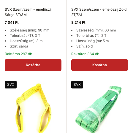
SVX Szem/szem - emelőszíj
SVX Szem/szem - emelőszíj Zöld
Sárga 3T/3M
2T/5M
7 041 Ft
8 214 Ft
Szélesség (mm): 90 mm
Szélesség (mm): 60 mm
Teherbírás (T): 3 T
Teherbírás (T): 2 T
Hosszúság (m): 3 m
Hosszúság (m): 5 m
Szín: sárga
Szín: zöld
Raktáron 297 db
Raktáron 364 db
Kosárba
Kosárba
SVX
SVX