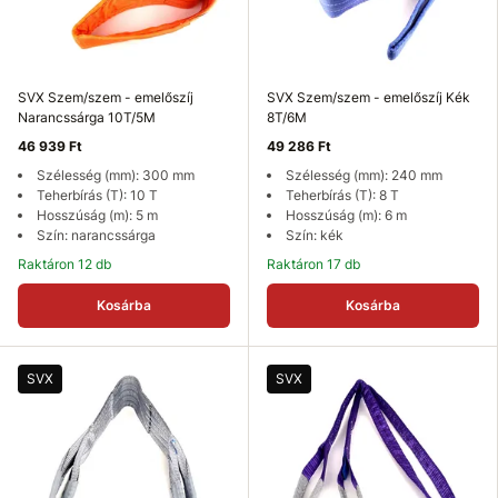
SVX Szem/szem - emelőszíj
SVX Szem/szem - emelőszíj Kék
Narancssárga 10T/5M
8T/6M
46 939 Ft
49 286 Ft
Szélesség (mm): 300 mm
Szélesség (mm): 240 mm
Teherbírás (T): 10 T
Teherbírás (T): 8 T
Hosszúság (m): 5 m
Hosszúság (m): 6 m
Szín: narancssárga
Szín: kék
Raktáron 12 db
Raktáron 17 db
Kosárba
Kosárba
SVX
SVX