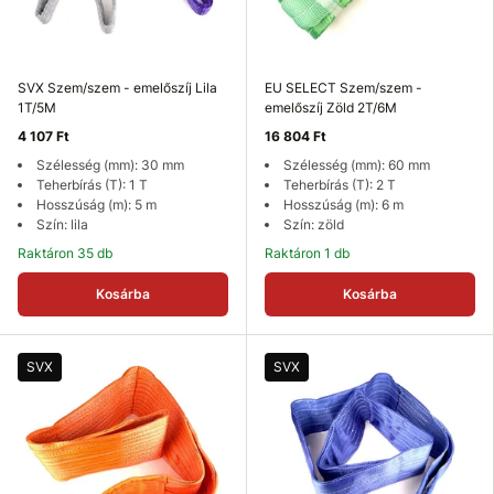
SVX Szem/szem - emelőszíj Lila
EU SELECT Szem/szem -
1T/5M
emelőszíj Zöld 2T/6M
4 107 Ft
16 804 Ft
Szélesség (mm): 30 mm
Szélesség (mm): 60 mm
Teherbírás (T): 1 T
Teherbírás (T): 2 T
Hosszúság (m): 5 m
Hosszúság (m): 6 m
Szín: lila
Szín: zöld
Raktáron 35 db
Raktáron 1 db
Kosárba
Kosárba
SVX
SVX