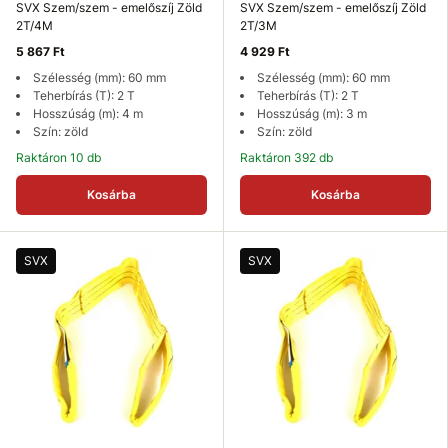
SVX Szem/szem - emelőszíj Zöld
SVX Szem/szem - emelőszíj Zöld
2T/4M
2T/3M
5 867 Ft
4 929 Ft
Szélesség (mm): 60 mm
Szélesség (mm): 60 mm
Teherbírás (T): 2 T
Teherbírás (T): 2 T
Hosszúság (m): 4 m
Hosszúság (m): 3 m
Szín: zöld
Szín: zöld
Raktáron 10 db
Raktáron 392 db
Kosárba
Kosárba
SVX
SVX