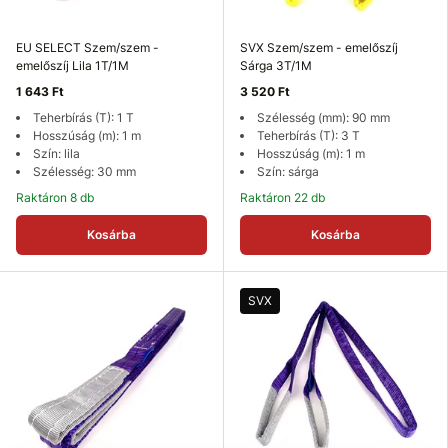
EU SELECT Szem/szem -
SVX Szem/szem - emelőszíj
emelőszíj Lila 1T/1M
Sárga 3T/1M
1 643 Ft
3 520 Ft
Teherbírás (T): 1 T
Szélesség (mm): 90 mm
Hosszúság (m): 1 m
Teherbírás (T): 3 T
Szín: lila
Hosszúság (m): 1 m
Szélesség: 30 mm
Szín: sárga
Raktáron 8 db
Raktáron 22 db
Kosárba
Kosárba
SVX