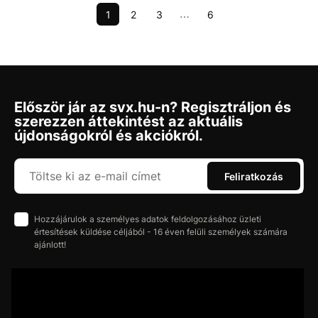
1
2
3
6
⋯
Először jár az svx.hu-n? Regisztráljon és
szerezzen áttekintést az aktuális
újdonságokról és akciókról.
Feliratkozás
Hozzájárulok a személyes adatok feldolgozásához üzleti
értesítések küldése céljából - 16 éven felüli személyek számára
ajánlott!