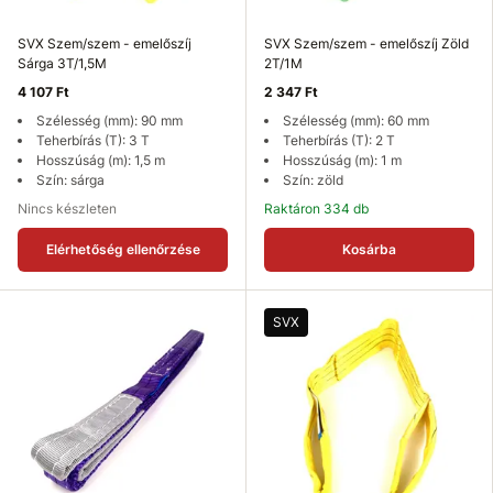
SVX Szem/szem - emelőszíj
SVX Szem/szem - emelőszíj Zöld
Sárga 3T/1,5M
2T/1M
4 107 Ft
2 347 Ft
Szélesség (mm): 90 mm
Szélesség (mm): 60 mm
Teherbírás (T): 3 T
Teherbírás (T): 2 T
Hosszúság (m): 1,5 m
Hosszúság (m): 1 m
Szín: sárga
Szín: zöld
Nincs készleten
Raktáron 334 db
Elérhetőség ellenőrzése
Kosárba
SVX