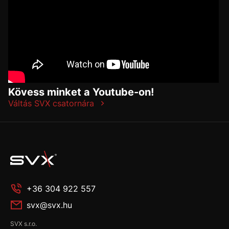
Kövess minket a Youtube-on!
Váltás SVX csatornára
+36 304 922 557
svx@svx.hu
SVX s.r.o.