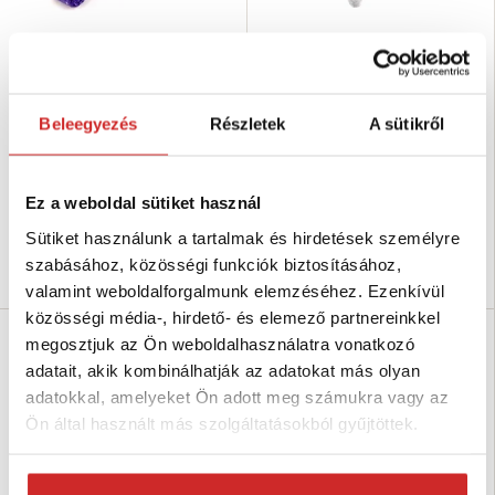
EU SELECT Szem/szem -
SVX Szem/szem - emelőszíj Lila
emelőszíj Lila 1T/2M
1T/3M
2 464 Ft
3 051 Ft
Beleegyezés
Részletek
A sütikről
Teherbírás (T): 1 T
Szélesség (mm): 30 mm
Hosszúság (m): 2 m
Teherbírás (T): 1 T
Szín: lila
Hosszúság (m): 3 m
Szélesség: 30 mm
Szín: lila
Ez a weboldal sütiket használ
Raktáron 3 db
Raktáron 557 db
Sütiket használunk a tartalmak és hirdetések személyre
szabásához, közösségi funkciók biztosításához,
Kosárba
Kosárba
valamint weboldalforgalmunk elemzéséhez. Ezenkívül
közösségi média-, hirdető- és elemező partnereinkkel
SVX
megosztjuk az Ön weboldalhasználatra vonatkozó
adatait, akik kombinálhatják az adatokat más olyan
adatokkal, amelyeket Ön adott meg számukra vagy az
Ön által használt más szolgáltatásokból gyűjtöttek.