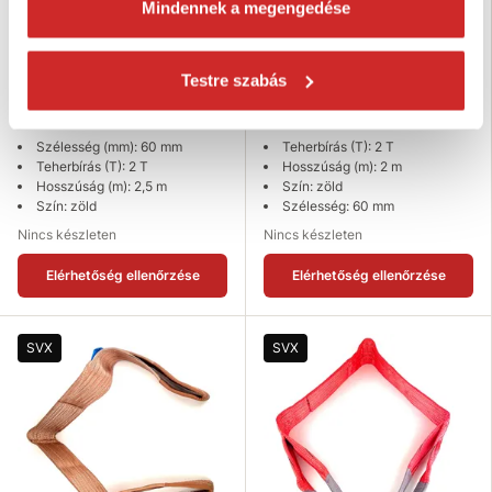
Mindennek a megengedése
SVX Szem/szem - emelőszíj Zöld
EU SELECT Szem/szem -
Testre szabás
2T/2,5M
emelőszíj Zöld 2T/2M
4 107 Ft
4 694 Ft
Szélesség (mm): 60 mm
Teherbírás (T): 2 T
Teherbírás (T): 2 T
Hosszúság (m): 2 m
Hosszúság (m): 2,5 m
Szín: zöld
Szín: zöld
Szélesség: 60 mm
Nincs készleten
Nincs készleten
Elérhetőség ellenőrzése
Elérhetőség ellenőrzése
SVX
SVX