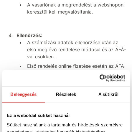
A vásárlónak a megrendelést a webshopon
keresztül kell megvalósítania.
Ellenőrzés:
​​​​A számlázási adatok ellenőrzése után az
első meglévő rendelése módosul és az ÁFÁ-
val csökken.
Első rendelés online fizetése esetén az ÁFA
túlfizetést visszautaljuk számlájára.
Minden további megrendelés automatikusan
ÁFA nélkül kerül kiállításra.
Beleegyezés
Részletek
A sütikről
Ellenőrzés után a vásárló a webshopban
ÁFA nélkül látja az árakat.
Ez a weboldal sütiket használ
Sütiket használunk a tartalmak és hirdetések személyre
szabásához, közösségi funkciók biztosításához,