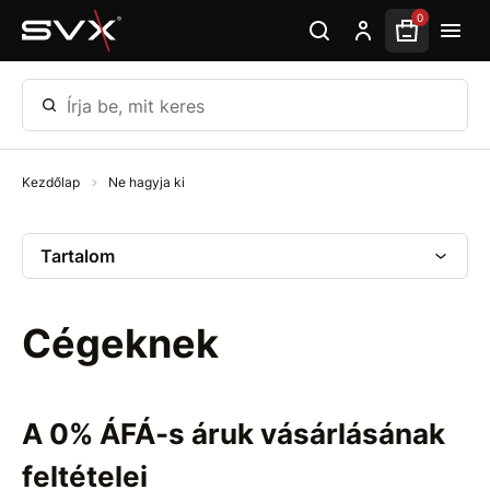
Ugrás az oldal fő részéhez
0
Írja be, mit keres
Kezdőlap
Ne hagyja ki
Tartalom
Cégeknek
A 0% ÁFÁ-s áruk vásárlásának
feltételei