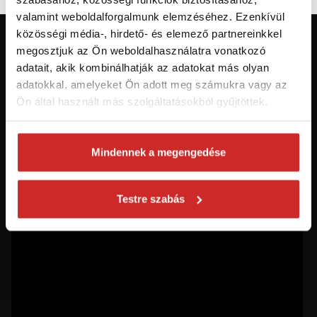
valamint weboldalforgalmunk elemzéséhez. Ezenkívül
közösségi média-, hirdető- és elemező partnereinkkel
megosztjuk az Ön weboldalhasználatra vonatkozó
Először jár az svx.hu-n? Regisztráljon és
adatait, akik kombinálhatják az adatokat más olyan
szerezzen áttekintést az aktuális
újdonságokról és akciókról.
adatokkal, amelyeket Ön adott meg számukra vagy az
Ön által használt más szolgáltatásokból gyűjtöttek.
Feliratkozás
Mindennek a megengedése
Hozzájárulok a személyes adatok feldolgozásához üzleti
értesítések küldése céljából - 16 éven felüli személyek számára
ajánlott!
Testre szabás