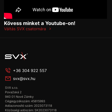
Kövess minket a Youtube-on!
Váltás SVX csatornára
+36 304 922 557
svx@svx.hu
SVX s.r.o.
Považská 2
940 01 Nové Zámky
Cégjegyzékszám: 45615993
Adóazonosító szám: 2023073118
Közösségi adószám: SK2023073118