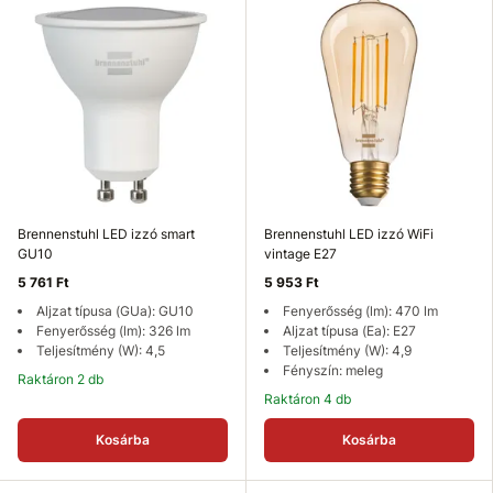
Brennenstuhl LED izzó smart
Brennenstuhl LED izzó WiFi
GU10
vintage E27
5 761 Ft
5 953 Ft
Aljzat típusa (GUa): GU10
Fenyerősség (lm): 470 lm
Fenyerősség (lm): 326 lm
Aljzat típusa (Ea): E27
Teljesítmény (W): 4,5
Teljesítmény (W): 4,9
Fényszín: meleg
Raktáron 2 db
Raktáron 4 db
Kosárba
Kosárba