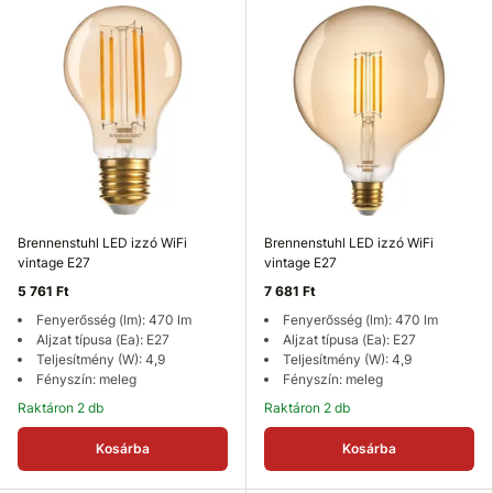
Brennenstuhl LED izzó WiFi
Brennenstuhl LED izzó WiFi
vintage E27
vintage E27
5 761 Ft
7 681 Ft
Fenyerősség (lm): 470 lm
Fenyerősség (lm): 470 lm
Aljzat típusa (Ea): E27
Aljzat típusa (Ea): E27
Teljesítmény (W): 4,9
Teljesítmény (W): 4,9
Fényszín: meleg
Fényszín: meleg
Raktáron 2 db
Raktáron 2 db
Kosárba
Kosárba