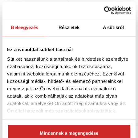
Beleegyezés
Részletek
A sütikről
Ez a weboldal sütiket használ
Sütiket használunk a tartalmak és hirdetések személyre
szabásához, közösségi funkciók biztosításához,
Brennenstuhl Kerek lámpa fehér
Brennenstuhl Kerek lámpa fekete
valamint weboldalforgalmunk elemzéséhez. Ezenkívül
3 440 Ft
3 440 Ft
közösségi média-, hirdető- és elemező partnereinkkel
IP-védettség típusa: IP44
IP-védettség típusa: IP44
megosztjuk az Ön weboldalhasználatra vonatkozó
Fényerősség: 100W
Fényerősség: 100W
Szín: Fehér
Szín: fekete
adatait, akik kombinálhatják az adatokat más olyan
Raktáron 6 db
Raktáron 4 db
adatokkal, amelyeket Ön adott meg számukra vagy az
Ön által használt más szolgáltatásokból gyűjtöttek.
Kosárba
Kosárba
Mindennek a megengedése