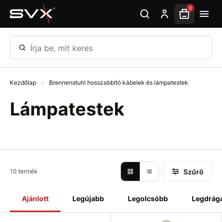
Ugrás az oldal fő részéhez
0
Írja be, mit keres
Kezdőlap
Brennenstuhl hosszabbító kábelek és lámpatestek
Lámpatestek
Szűrő
10 termék
Ajánlott
Legújabb
Legolcsóbb
Legdrág