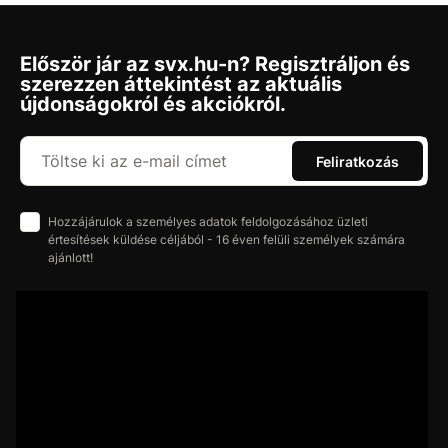
Először jár az svx.hu-n? Regisztráljon és
szerezzen áttekintést az aktuális
újdonságokról és akciókról.
Feliratkozás
Hozzájárulok a személyes adatok feldolgozásához üzleti
értesítések küldése céljából - 16 éven felüli személyek számára
ajánlott!