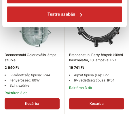
Testre szabás
Brennenstuhl Color ovális lámpa
Brennenstuhl Party fények kültéri
szürke
használatra, 10 lámpával E27
2 640 Ft
19 741 Ft
IP-védettség típusa: IP44
Aljzat típusa (Ea): E27
Fényerősség: 60W
IP-védettség típusa: IP54
Szín: szürke
Raktáron 3 db
Raktáron 3 db
Kosárba
Kosárba