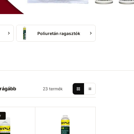
Poliuretán ragasztók
rágább
23 termék
r