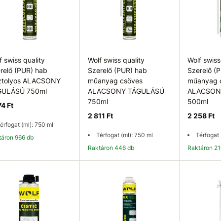
f swiss quality
Wolf swiss quality
Wolf swiss
relő (PUR) hab
Szerelő (PUR) hab
Szerelő (
ztolyos ALACSONY
műanyag csöves
műanyag 
GULÁSÚ 750ml
ALACSONY TÁGULÁSÚ
ALACSON
750ml
500ml
74 Ft
2 811 Ft
2 258 Ft
érfogat (ml): 750 ml
Térfogat (ml): 750 ml
Térfogat 
ktáron 966 db
Raktáron 446 db
Raktáron 2
Kosárba
Kosárba
K