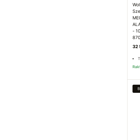
Wol
Sze
MEG
AL
- 1
87
32 
T
Ra
B