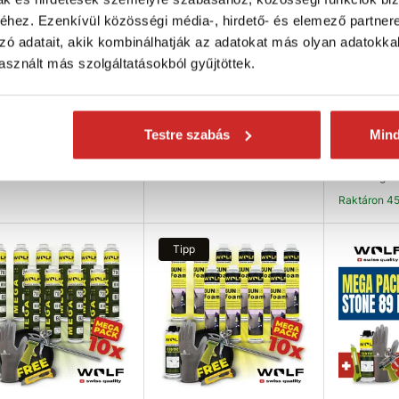
hez. Ezenkívül közösségi média-, hirdető- és elemező partner
f swiss quality
Wolf swiss quality
Wolf swiss
relőhab oszlopokhoz
Szerelőhab oszlopokhoz
Szerelő (
zó adatait, akik kombinálhatják az adatokat más olyan adatokka
0
700
MAXX pisz
sznált más szolgáltatásokból gyűjtöttek.
ALACSON
49 Ft
9 580 Ft
- 10 ks M
850ml
ktáron 280 db
Raktáron 202 db
Testre szabás
Min
29 870 Ft
Térfogat 
Raktáron 4
Kosárba
Kosárba
K
Tipp