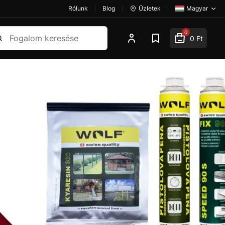
Rólunk
Blog
Üzletek
Magyar
esés
0
0 Ft