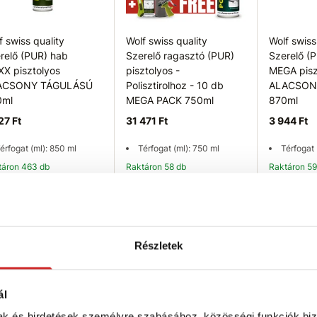
f swiss quality
Wolf swiss quality
Wolf swiss
relő (PUR) hab
Szerelő ragasztó (PUR)
Szerelő (
X pisztolyos
pisztolyos -
MEGA pisz
ACSONY TÁGULÁSÚ
Polisztirolhoz - 10 db
ALACSON
0ml
MEGA PACK 750ml
870ml
27 Ft
31 471 Ft
3 944 Ft
érfogat (ml): 850 ml
Térfogat (ml): 750 ml
Térfogat 
ktáron 463 db
Raktáron 58 db
Raktáron 5
Kosárba
Kosárba
K
ipp
Tipp
Részletek
ál
mak és hirdetések személyre szabásához, közösségi funkciók biz