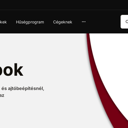
Ker
ékek
Hűségprogram
Cégeknek
bok
 és ajtóbeépítésnél,
az
s tubusos változatok is
 szakembereknek és
 és kiváló hőszigetelő