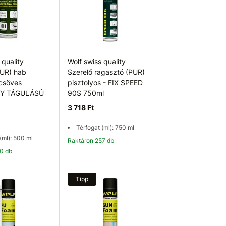
 quality
Wolf swiss quality
PUR) hab
Szerelő ragasztó (PUR)
csöves
pisztolyos - FIX SPEED
Y TÁGULÁSÚ
90S 750ml
3 718 Ft
Térfogat (ml): 750 ml
(ml): 500 ml
Raktáron 257 db
10 db
osárba
Kosárba
Tipp