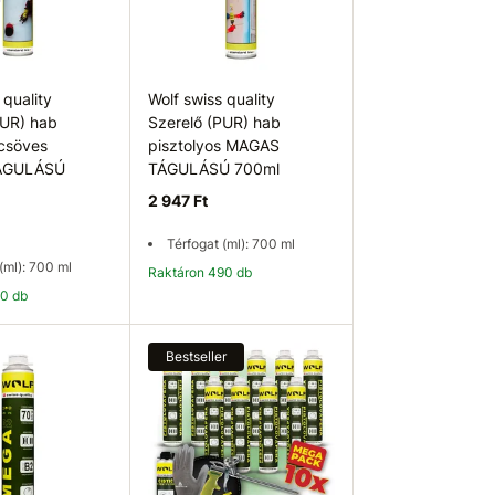
 quality
Wolf swiss quality
PUR) hab
Szerelő (PUR) hab
csöves
pisztolyos MAGAS
ÁGULÁSÚ
TÁGULÁSÚ 700ml
2 947 Ft
Térfogat (ml): 700 ml
(ml): 700 ml
Raktáron 490 db
70 db
osárba
Kosárba
Bestseller