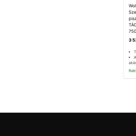
Wol
Sze
pis
TÁG
75
3 5
T
A
akár
Ra