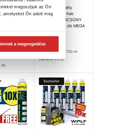
einkkel megosztjuk az Ön
 quality
Wolf swiss quality
PUR) hab
Szerelő (PUR) hab
l, amelyeket Ön adott meg
tolyos
pisztolyos ALACSONY
Y TÁGULÁSÚ
TÁGULÁSÚ 12 db MEGA
EGA PACK
PACK 750ml
31 471 Ft
dennek a megengedése
Térfogat (ml): 750 ml
(ml): 850 ml
Raktáron 23 db
5 db
osárba
Kosárba
Bestseller