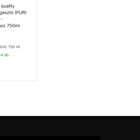
 quality
agasztó (PUR)
 -
lhoz 750ml
(ml): 750 ml
34 db
osárba