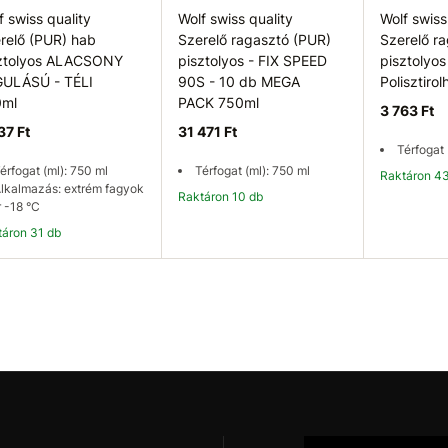
f swiss quality
Wolf swiss quality
Wolf swiss
relő (PUR) hab
Szerelő ragasztó (PUR)
Szerelő r
ztolyos ALACSONY
pisztolyos - FIX SPEED
pisztolyos
ULÁSÚ - TÉLI
90S - 10 db MEGA
Polisztiro
0ml
PACK 750ml
3 763 Ft
37 Ft
31 471 Ft
Térfogat 
érfogat (ml): 750 ml
Térfogat (ml): 750 ml
Raktáron 4
lkalmazás: extrém fagyok
Raktáron 10 db
 -18 °C
ktáron 31 db
Kosárba
Kosárba
K