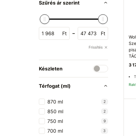
Szűrés ár szerint
-
Ft
Ft
Wol
Sze
Frissítés
pis
TÁ
3 1
Készleten
T
Ra
Térfogat (ml)
870 ml
2
850 ml
2
750 ml
9
700 ml
3