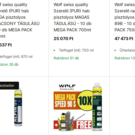
f swiss quality
Wolf swiss quality
Wolf swiss
relő (PUR) hab
Szerelő (PUR) hab
Szerelő r
A pisztolyos
pisztolyos MAGAS
pisztolyo
ACSONY TÁGULÁSÚ
TÁGULÁSÚ - 10 db
89B - 10
0 db MEGA PACK
MEGA PACK 700ml
PACK 750
0ml
25 070 Ft
47 473 Ft
537 Ft
Térfogat (ml): 700 ml
Űrtartal
érfogat (ml): 870 ml
Raktáron 51 db
Raktáron 1
ktáron 26 db
Kosárba
Kosárba
K
estseller