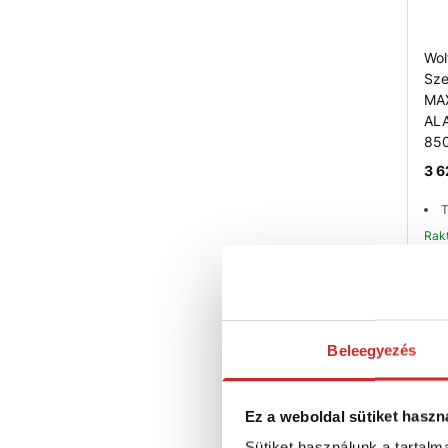
Wol
Sze
MAX
AL
85
3 6
T
Ra
T
Beleegyezés
Ez a weboldal sütiket haszn
Sütiket használunk a tartal