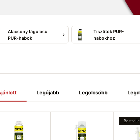
sre, ragasztásra,
ra.
zú távon számíthat.
Alacsony tágulású
Tisztítók PUR-
PUR-habok
habokhoz
jánlott
Legújabb
Legolcsóbb
Legd
Bestselle