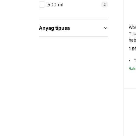
500 ml
2
Wol
Anyag típusa
Tis
hab
1 9
T
Ra