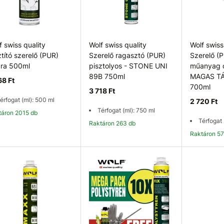
f swiss quality
Wolf swiss quality
Wolf swiss
ztító szerelő (PUR)
Szerelő ragasztó (PUR)
Szerelő (
ra 500ml
pisztolyos - STONE UNI
műanyag 
89B 750ml
MAGAS T
68 Ft
700ml
3 718 Ft
érfogat (ml): 500 ml
2 720 Ft
Térfogat (ml): 750 ml
ktáron 2015 db
Térfogat 
Raktáron 263 db
Raktáron 5
Kosárba
Kosárba
K