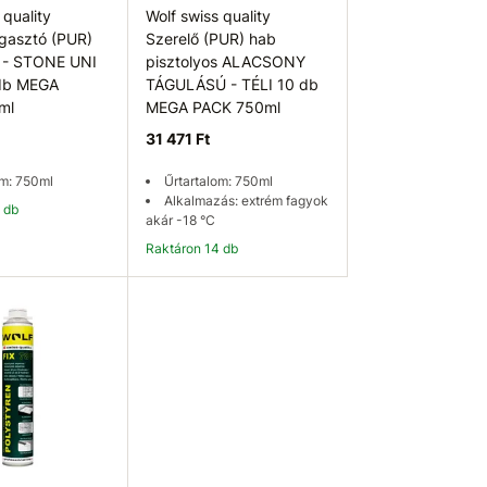
 quality
Wolf swiss quality
agasztó (PUR)
Szerelő (PUR) hab
s - STONE UNI
pisztolyos ALACSONY
 db MEGA
TÁGULÁSÚ - TÉLI 10 db
ml
MEGA PACK 750ml
31 471 Ft
om: 750ml
Űrtartalom: 750ml
Alkalmazás: extrém fagyok
3 db
akár -18 °C
Raktáron 14 db
osárba
Kosárba