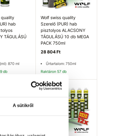
 quality
Wolf swiss quality
PUR) hab
Szerelő (PUR) hab
tolyos
pisztolyos ALACSONY
Y TÁGULÁSÚ
TÁGULÁSÚ 10 db MEGA
PACK 750ml
28 804 Ft
(ml): 870 ml
Űrtartalom: 750ml
99 db
Raktáron 57 db
osárba
Kosárba
Bestseller
A sütikről
tosításához, valamint