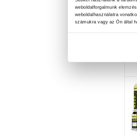
weboldalforgalmunk elemzésé
Wol
Sze
weboldalhasználatra vonatko
30
számukra vagy az Ön által ha
6 0
Ra