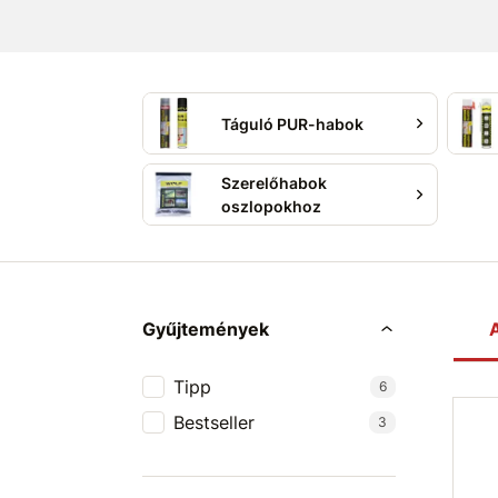
képesség jellemzi őket.
Alkalmasak tömíté
hézagkitöltésre és hangszigetelés javításá
Válasszon olyan purhabot, amelyre hoss
Táguló PUR-habok
Szerelőhabok
oszlopokhoz
Gyűjtemények
A
Tipp
6
Bestseller
3