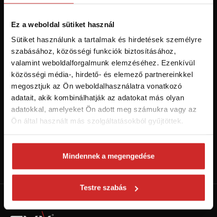
Hozzájárulok a személyes adatok feldolgozásához üzleti
értesítések küldése céljából - 16 éven felüli személyek számára
ajánlott!
Ez a weboldal sütiket használ
Sütiket használunk a tartalmak és hirdetések személyre
szabásához, közösségi funkciók biztosításához,
valamint weboldalforgalmunk elemzéséhez. Ezenkívül
közösségi média-, hirdető- és elemező partnereinkkel
megosztjuk az Ön weboldalhasználatra vonatkozó
adatait, akik kombinálhatják az adatokat más olyan
adatokkal, amelyeket Ön adott meg számukra vagy az
Ön által használt más szolgáltatásokból gyűjtöttek.
Kövess minket a Youtube-on!
Mindennek a megengedése
Váltás SVX csatornára
Testre szabás