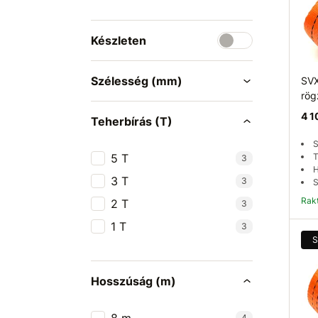
Készleten
Szélesség (mm)
SVX
rög
4 1
Teherbírás (T)
S
5 T
T
3
H
3 T
3
S
Ra
2 T
3
1 T
3
S
Hosszúság (m)
4