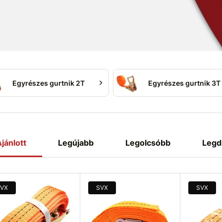
Egyrészes gurtnik 2T
Egyrészes gurtnik 3T
jánlott
Legújabb
Legolcsóbb
Legd
VX
SVX
SVX