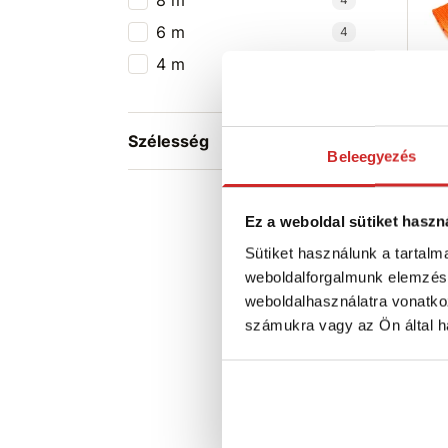
8 m
6 m
4
4 m
4
SVX
rög
4 8
Szélesség
Beleegyezés
T
H
S
S
Ez a weboldal sütiket haszn
Ra
Sütiket használunk a tartal
weboldalforgalmunk elemzésé
S
weboldalhasználatra vonatko
számukra vagy az Ön által ha