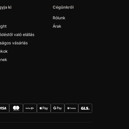
yja ki
Cégünkről
Rólunk
ight
Árak
déstől való elállás
ságos vásárlás
ékok
nek