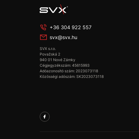
+36 304 922 557
svx@svx.hu
SVX s.r.o.
Považská 2
940 01 Nové Zámky
Cégjegyzékszám: 45615993
Adóazonosító szám: 2023073118
Közösségi adószám: SK2023073118