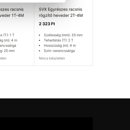
szes racsnis
SVX Egyrészes racsnis
eveder 1T-4M
rögzítő heveder 2T-4M
2 323 Ft
s (T): 1 T
Szélesség (mm): 35 mm
g (m): 4 m
Teherbírás (T): 2 T
rancssárga
Hosszúság (m): 4 m
g: 25 mm
Szín: narancssárga
leten
Nincs készleten
ég ellenőrzése
Elérhetőség ellenőrzése