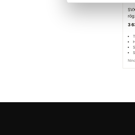
SVX
rög
3 6
T
H
S
S
Ni
Elé