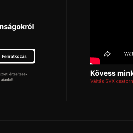
onságokról
Feliratkozás
Kövess mink
leti értesítések
ajánlott!
Váltás SVX csatorn