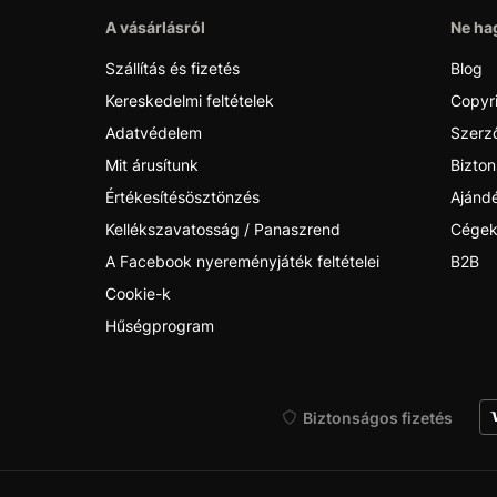
A vásárlásról
Ne hag
Szállítás és fizetés
Blog
Kereskedelmi feltételek
Copyr
Adatvédelem
Szerző
Mit árusítunk
Bizton
Értékesítésösztönzés
Ajánd
Kellékszavatosság / Panaszrend
Cégek
A Facebook nyereményjáték feltételei
B2B
Cookie-k
Hűségprogram
Biztonságos fizetés