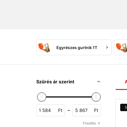
Egyrészes gurtnik 1T
Szűrés ár szerint
A
S
-
Ft
Ft
Frissítés