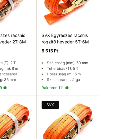
szes racsnis
SVX Egyrészes racsnis
eveder 2T-8M
rögzítő heveder 5T-6M
5 515 Ft
s (T): 2 T
Szélesség (mm): 50 mm
g (m): 8 m
Teherbírás (T): 5 T
rancssárga
Hosszúság (m): 6 m
g: 35 mm
Szín: narancssárga
79 db
Raktáron 111 db
osárba
Kosárba
SVX