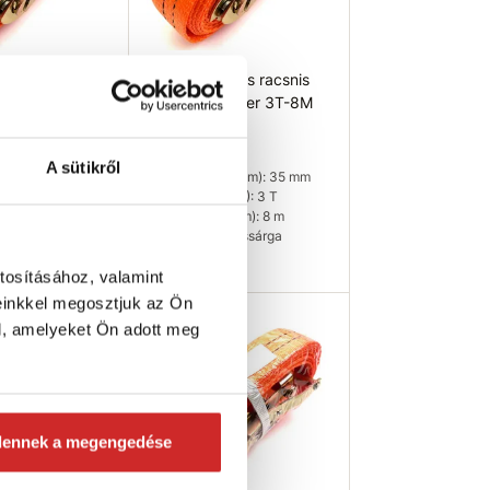
szes racsnis
SVX Egyrészes racsnis
eveder 3T-6M
rögzítő heveder 3T-8M
4 119 Ft
A sütikről
g (mm): 35 mm
Szélesség (mm): 35 mm
s (T): 3 T
Teherbírás (T): 3 T
g (m): 6 m
Hosszúság (m): 8 m
rancssárga
Szín: narancssárga
14 db
Raktáron 44 db
tosításához, valamint
einkkel megosztjuk az Ön
osárba
Kosárba
SVX
l, amelyeket Ön adott meg
dennek a megengedése