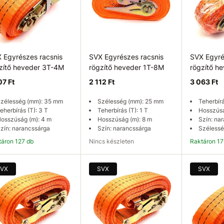
 Egyrészes racsnis
SVX Egyrészes racsnis
SVX Egyré
zítő heveder 3T-4M
rögzítő heveder 1T-8M
rögzítő h
07 Ft
2 112 Ft
3 063 Ft
zélesség (mm): 35 mm
Szélesség (mm): 25 mm
Teherbírá
eherbírás (T): 3 T
Teherbírás (T): 1 T
Hosszúsá
osszúság (m): 4 m
Hosszúság (m): 8 m
Szín: na
zín: narancssárga
Szín: narancssárga
Szélessé
ktáron 127 db
Nincs készleten
Raktáron 1
Kosárba
Elérhetőség ellenőrzése
K
VX
SVX
SVX