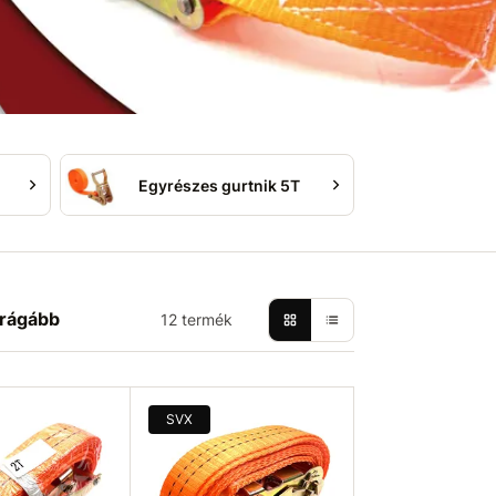
Egyrészes gurtnik 5T
rágább
12 termék
SVX