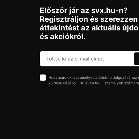
Először jár az svx.hu-n?
Regisztráljon és szerezzen
áttekintést az aktuális újd
és akciókról.
Hozzájárulok a személyes adatok feldolgozásához üz
küldése céljából - 16 éven felüli személyek számára 