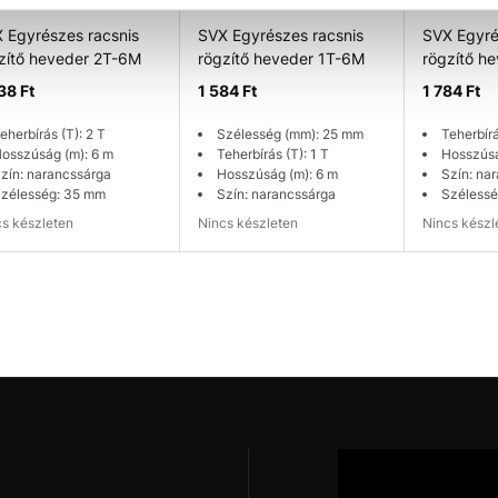
 Egyrészes racsnis
SVX Egyrészes racsnis
SVX Egyré
zítő heveder 2T-6M
rögzítő heveder 1T-6M
rögzítő h
38 Ft
1 584 Ft
1 784 Ft
eherbírás (T): 2 T
Szélesség (mm): 25 mm
Teherbírá
osszúság (m): 6 m
Teherbírás (T): 1 T
Hosszúsá
zín: narancssárga
Hosszúság (m): 6 m
Szín: na
zélesség: 35 mm
Szín: narancssárga
Szélessé
ncs készleten
Nincs készleten
Nincs kész
rhetőség ellenőrzése
Elérhetőség ellenőrzése
Elérhetős