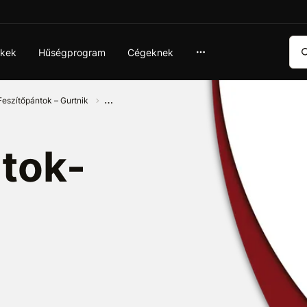
Ker
ékek
Hűségprogram
Cégeknek
Feszítőpántok – Gurtnik
tok-