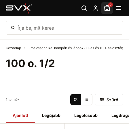
Ugrás az oldal fő részéhez
0
Írja be, mit keres
Kezdőlap
Emelőtechnika, kampók és láncok 80-as és 100-as osztály
100 o. 1/2
Szűrő
1 termék
Ajánlott
Legújabb
Legolcsóbb
Legdrág