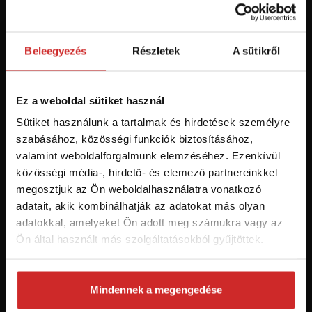
Először jár az svx.hu-n? Regisztráljon és
szerezzen áttekintést az aktuális
újdonságokról és akciókról.
Beleegyezés
Részletek
A sütikről
Feliratkozás
Ez a weboldal sütiket használ
Sütiket használunk a tartalmak és hirdetések személyre
Hozzájárulok a személyes adatok feldolgozásához üzleti
szabásához, közösségi funkciók biztosításához,
értesítések küldése céljából - 16 éven felüli személyek számára
valamint weboldalforgalmunk elemzéséhez. Ezenkívül
ajánlott!
közösségi média-, hirdető- és elemező partnereinkkel
megosztjuk az Ön weboldalhasználatra vonatkozó
adatait, akik kombinálhatják az adatokat más olyan
adatokkal, amelyeket Ön adott meg számukra vagy az
Ön által használt más szolgáltatásokból gyűjtöttek.
Mindennek a megengedése