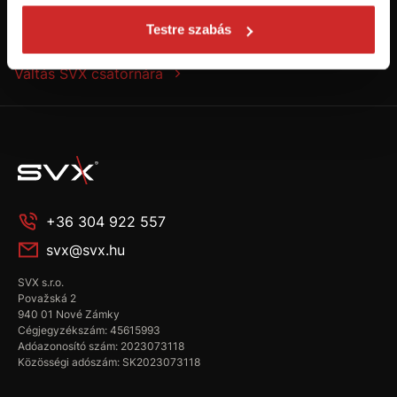
Testre szabás
Kövess minket a Youtube-on!
Váltás SVX csatornára
+36 304 922 557
svx@svx.hu
SVX s.r.o.
Považská 2
940 01 Nové Zámky
Cégjegyzékszám: 45615993
Adóazonosító szám: 2023073118
Közösségi adószám: SK2023073118