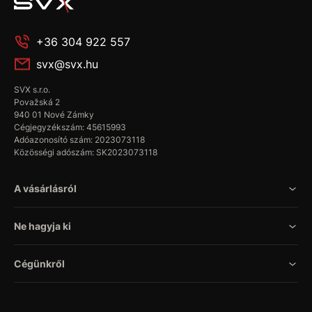
+36 304 922 557
svx@svx.hu
SVX s.r.o.
Považská 2
940 01 Nové Zámky
Cégjegyzékszám: 45615993
Adóazonosító szám: 2023073118
Közösségi adószám: SK2023073118
A vásárlásról
Ne hagyja ki
Cégünkről