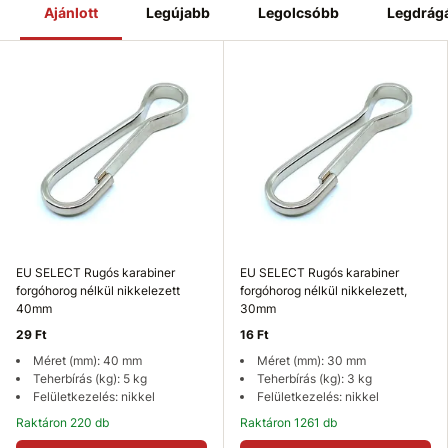
Ajánlott
Legújabb
Legolcsóbb
Legdrág
EU SELECT Rugós karabiner
EU SELECT Rugós karabiner
forgóhorog nélkül nikkelezett
forgóhorog nélkül nikkelezett,
40mm
30mm
29 Ft
16 Ft
Méret (mm): 40 mm
Méret (mm): 30 mm
Teherbírás (kg): 5 kg
Teherbírás (kg): 3 kg
Felületkezelés: nikkel
Felületkezelés: nikkel
Raktáron 220 db
Raktáron 1261 db