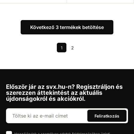
Következő 3 termékek betöltése
1
2
Először jár az svx.hu-n? Regisztráljon és
szerezzen áttekintést az aktuális
újdonságokról és akciókról.
Feliratkozás
Hozzájárulok a személyes adatok feldolgozásához üzleti