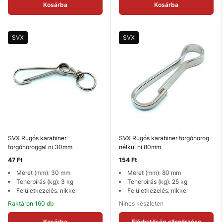
Kosárba
Kosárba
SVX
SVX
SVX Rugós karabiner
SVX Rugós karabiner forgóhorog
forgóhoroggal ni 30mm
nélkül ni 80mm
47 Ft
154 Ft
Méret (mm): 30 mm
Méret (mm): 80 mm
Teherbírás (kg): 3 kg
Teherbírás (kg): 25 kg
Felületkezelés: nikkel
Felületkezelés: nikkel
Raktáron 160 db
Nincs készleten
Kosárba
Elérhetőség ellenőrzése