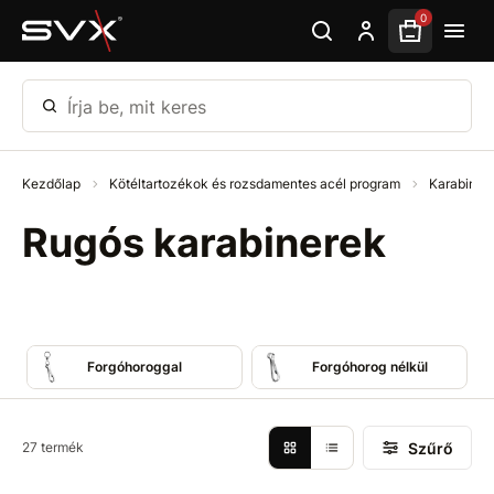
Ugrás az oldal fő részéhez
0
Írja be, mit keres
Kezdőlap
Kötéltartozékok és rozsdamentes acél program
Karabiner
Rugós karabinerek
Forgóhoroggal
Forgóhorog nélkül
Szűrő
27 termék