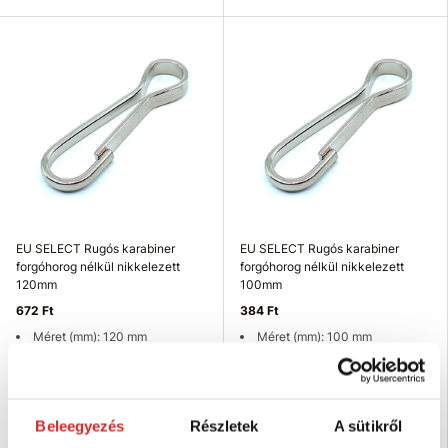
EU SELECT Rugós karabiner
EU SELECT Rugós karabiner
forgóhorog nélkül nikkelezett
forgóhorog nélkül nikkelezett
120mm
100mm
672 Ft
384 Ft
Méret (mm): 120 mm
Méret (mm): 100 mm
Teherbírás (kg): 40 kg
Teherbírás (kg): 35 kg
Felületkezelés: nikkel
Felületkezelés: nikkel
Raktáron 17 db
Raktáron 5 db
Beleegyezés
Részletek
A sütikről
Kosárba
Kosárba