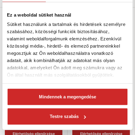
Ez a weboldal sütiket használ
Sütiket használunk a tartalmak és hirdetések személyre
szabásához, közösségi funkciók biztosításához,
valamint weboldalforgalmunk elemzéséhez. Ezenkívül
közösségi média-, hirdető- és elemező partnereinkkel
megosztjuk az Ön weboldalhasználatra vonatkozó
adatait, akik kombinálhatják az adatokat más olyan
adatokkal, amelyeket Ön adott meg számukra vagy az
Ön által használt más szolgáltatásokból gyűjtöttek.
EU SELECT Rugós karabiner
EU SELECT Rugós karabiner
forgóhorog nélkül nikkelezett
forgóhorog nélkül nikkelezett
90mm
80mm
233 Ft
154 Ft
Mindennek a megengedése
Méret (mm): 90 mm
Méret (mm): 80 mm
Teherbírás (kg): 30 kg
Teherbírás (kg): 25 kg
Felületkezelés: nikkel
Felületkezelés: nikkel
Testre szabás
Nincs készleten
Nincs készleten
Elérhetőség ellenőrzése
Elérhetőség ellenőrzése