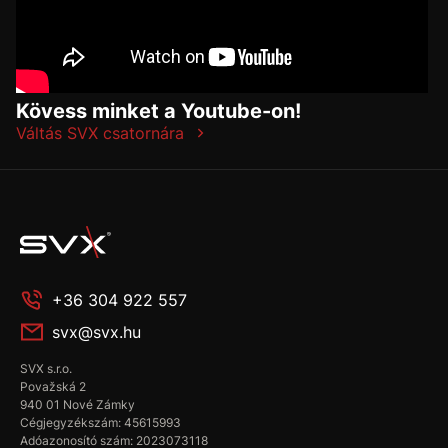
Kövess minket a Youtube-on!
Váltás SVX csatornára
+36 304 922 557
svx@svx.hu
SVX s.r.o.
Považská 2
940 01 Nové Zámky
Cégjegyzékszám: 45615993
Adóazonosító szám: 2023073118