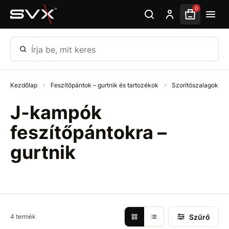
Ugrás az oldal fő részéhez
0
Írja be, mit keres
Kezdőlap
Feszítőpántok – gurtnik és tartozékok
Szorítószalagok alk
J-kampók
feszítőpántokra –
gurtnik
Szűrő
4 termék