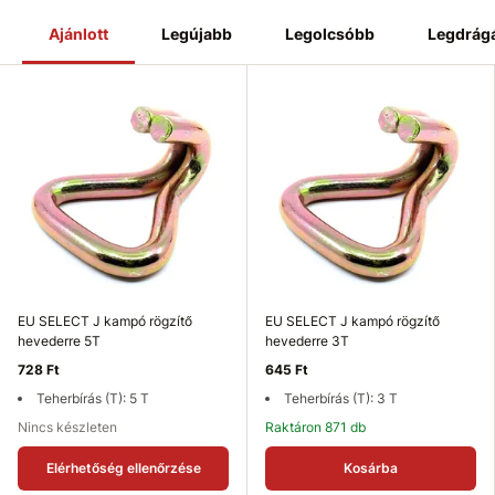
Ajánlott
Legújabb
Legolcsóbb
Legdrág
EU SELECT J kampó rögzítő
EU SELECT J kampó rögzítő
hevederre 5T
hevederre 3T
728 Ft
645 Ft
Teherbírás (T): 5 T
Teherbírás (T): 3 T
Nincs készleten
Raktáron 871 db
Elérhetőség ellenőrzése
Kosárba