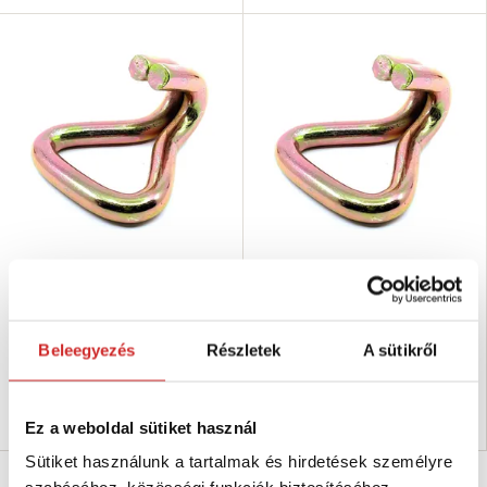
EU SELECT J kampó rögzítő
EU SELECT J kampó rögzítő
hevederre 2T
hevederre 1T
587 Ft
352 Ft
Teherbírás (T): 2 T
Teherbírás (T): 1 T
Beleegyezés
Részletek
A sütikről
Nincs készleten
Raktáron 684 db
Elérhetőség ellenőrzése
Kosárba
Ez a weboldal sütiket használ
Sütiket használunk a tartalmak és hirdetések személyre