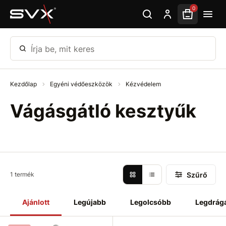
Ugrás az oldal fő részéhez
0
Írja be, mit keres
Kezdőlap
Egyéni védőeszközök
Kézvédelem
Vágásgátló kesztyűk
Szűrő
1 termék
Ajánlott
Legújabb
Legolcsóbb
Legdrág