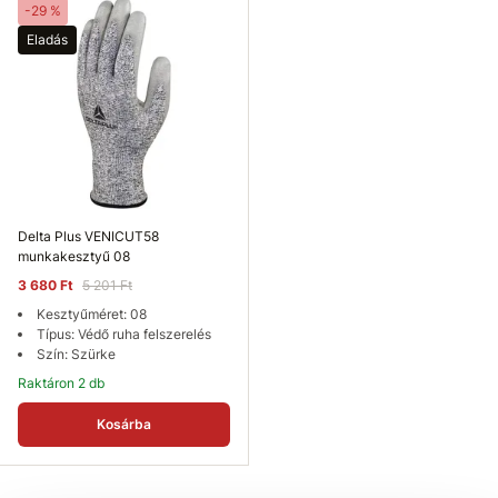
-29 %
Eladás
Delta Plus VENICUT58
munkakesztyű 08
3 680 Ft
5 201 Ft
Kesztyűméret: 08
Típus: Védő ruha felszerelés
Szín: Szürke
Raktáron 2 db
Kosárba