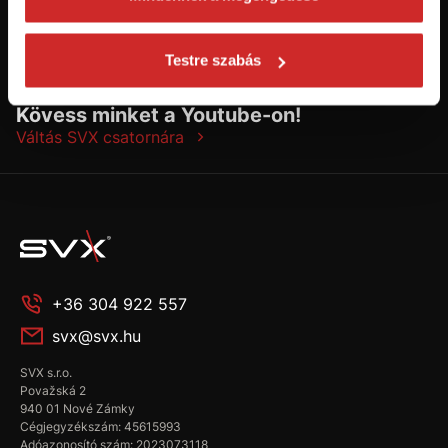
Testre szabás
Kövess minket a Youtube-on!
Váltás SVX csatornára
+36 304 922 557
svx@svx.hu
SVX s.r.o.
Považská 2
940 01 Nové Zámky
Cégjegyzékszám: 45615993
Adóazonosító szám: 2023073118