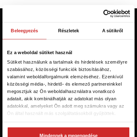
Először jár az svx.hu-n? Regisztráljon és
Beleegyezés
Részletek
A sütikről
szerezzen áttekintést az aktuális
újdonságokról és akciókról.
Ez a weboldal sütiket használ
Feliratkozás
Sütiket használunk a tartalmak és hirdetések személyre
szabásához, közösségi funkciók biztosításához,
Hozzájárulok a személyes adatok feldolgozásához üzleti
valamint weboldalforgalmunk elemzéséhez. Ezenkívül
értesítések küldése céljából - 16 éven felüli személyek számára
közösségi média-, hirdető- és elemező partnereinkkel
ajánlott!
megosztjuk az Ön weboldalhasználatra vonatkozó
adatait, akik kombinálhatják az adatokat más olyan
adatokkal, amelyeket Ön adott meg számukra vagy az
Ön által használt más szolgáltatásokból gyűjtöttek.
Mindennek a megengedése