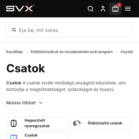
Ugrás az oldal fő részéhez
0
Írja be, mit keres
Kezdőlap
Kötéltartozékok és rozsdamentes acél program
Huzalter
Csatok
Csatok
A csatok kiváló minőségű anyagból készülnek, ami
biztosítja a megbízhatóságot, szilárdságot és hosszú
élettartamot. Sokoldalúan használhatóak hevederek, övek,
nyakörvek és egyéb elemek rögzítésére ipari, kézműves és
Mutass többet
mindennapi felhasználás során.
Hegesztett
Önbiztosító csatok
nyeregcsatok
Csatok