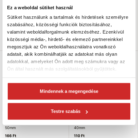
232 Ft
208 Ft
Ez a weboldal sütiket használ
Méret (mm): 20 mm
Méret (mm): 16 mm
Sütiket használunk a tartalmak és hirdetések személyre
Felületkezelés: fekete matt
Felületkezelés: fekete matt
szabásához, közösségi funkciók biztosításához,
Raktáron 9 db
Raktáron 18 db
valamint weboldalforgalmunk elemzéséhez. Ezenkívül
közösségi média-, hirdető- és elemező partnereinkkel
Kosárba
Kosárba
megosztjuk az Ön weboldalhasználatra vonatkozó
adatait, akik kombinálhatják az adatokat más olyan
adatokkal, amelyeket Ön adott meg számukra vagy az
Ön által használt más szolgáltatásokból gyűjtöttek.
Mindennek a megengedése
Testre szabás
SVX hardware Nyeregcsat fekete
SVX hardware Nyeregcsat fekete
50mm
40mm
166 Ft
110 Ft