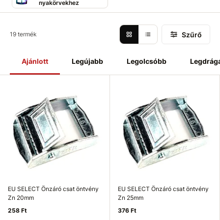
nyakörvekhez
Szűrő
19 termék
Ajánlott
Legújabb
Legolcsóbb
Legdrág
EU SELECT Önzáró csat öntvény
EU SELECT Önzáró csat öntvény
Zn 20mm
Zn 25mm
258 Ft
376 Ft