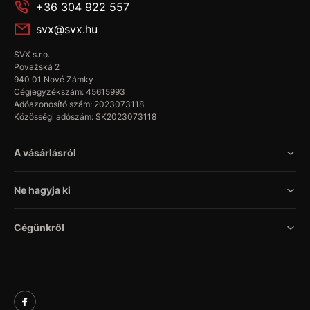
+36 304 922 557
svx@svx.hu
SVX s.r.o.
Považská 2
940 01 Nové Zámky
Cégjegyzékszám: 45615993
Adóazonosító szám: 2023073118
Közösségi adószám: SK2023073118
A vásárlásról
Ne hagyja ki
Cégünkről