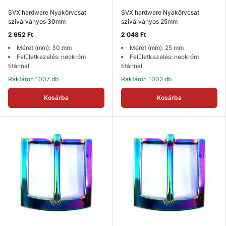
SVX hardware Nyakörvcsat
SVX hardware Nyakörvcsat
szivárványos 30mm
szivárványos 25mm
2 652 Ft
2 048 Ft
Méret (mm): 30 mm
Méret (mm): 25 mm
Felületkezelés: neokróm
Felületkezelés: neokróm
titánnal
titánnal
Raktáron 1007 db
Raktáron 1002 db
Kosárba
Kosárba