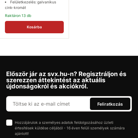
Felületkezelés: galvanikus
cink-kromát
Raktáron 13 db
Kosárba
Először jár az svx.hu-n? Regisztráljon és
szerezzen áttekintést az aktuális
újdonságokról és akciókról.
Feliratkozás
Hozzájárulok a személyes adatok feldolgozásához üzleti
értesítések küldése céljából - 16 éven felüli személyek számára
ajánlott!