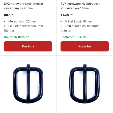
SVX hardware Nyakörvcsat
SVX hardware Nyakörvcsat
szivárványos 20mm
szivárványos 16mm
997 Ft
1 524 Ft
Méret (mm): 20 mm
Méret (mm): 16 mm
Felületkezelés: neokróm
Felületkezelés: neokróm
titánnal
titánnal
Raktáron 1035 db
Raktáron 1004 db
Kosárba
Kosárba