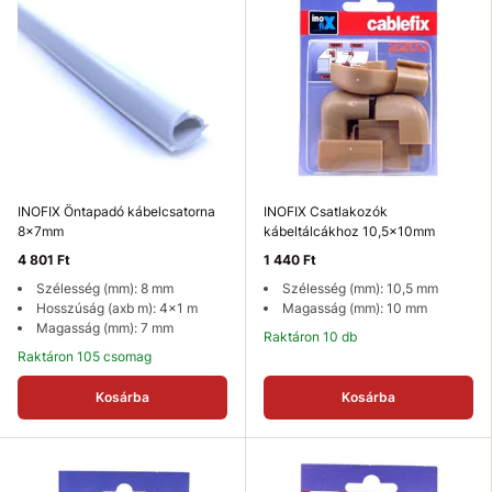
INOFIX Öntapadó kábelcsatorna
INOFIX Csatlakozók
8x7mm
kábeltálcákhoz 10,5x10mm
4 801 Ft
1 440 Ft
Szélesség (mm): 8 mm
Szélesség (mm): 10,5 mm
Hosszúság (axb m): 4x1 m
Magasság (mm): 10 mm
Magasság (mm): 7 mm
Raktáron 10 db
Raktáron 105 csomag
Kosárba
Kosárba