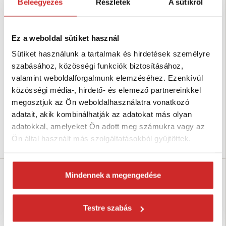
Beleegyezés
Részletek
A sütikről
Ez a weboldal sütiket használ
Sütiket használunk a tartalmak és hirdetések személyre
INOFIX Csatlakozók
INOFIX Csatlakozók
szabásához, közösségi funkciók biztosításához,
kábeltálcákhoz 10,5x10mm
kábeltálcákhoz 8x7mm
valamint weboldalforgalmunk elemzéséhez. Ezenkívül
1 440 Ft
1 334 Ft
közösségi média-, hirdető- és elemező partnereinkkel
Szélesség (mm): 10,5 mm
Szélesség (mm): 8 mm
megosztjuk az Ön weboldalhasználatra vonatkozó
Magasság (mm): 10 mm
Magasság (mm): 7 mm
adatait, akik kombinálhatják az adatokat más olyan
Raktáron 21 db
Raktáron 17 db
adatokkal, amelyeket Ön adott meg számukra vagy az
Ön által használt más szolgáltatásokból gyűjtöttek.
Kosárba
Kosárba
Mindennek a megengedése
Testre szabás