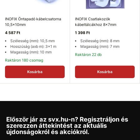
INOFIX Öntapadó kábelcsatorna
INOFIX Csatlakozók
10,5x10mm
kábeltálcákhoz 8x7mm
4 587 Ft
1 398 Ft
Szélesség (mm): 10,5 mm
Szélesség (mm): 8 mm
Hosszúság (axb m): 3x1 m
Magasság (mm): 7 mm
Magasság (mm): 10 mm
Raktáron 22 db
Raktáron 180 csomag
Kosárba
Kosárba
Először jár az svx.hu-n? Regisztráljon és
szerezzen áttekintést az aktuális
újdonságokról és akciókról.