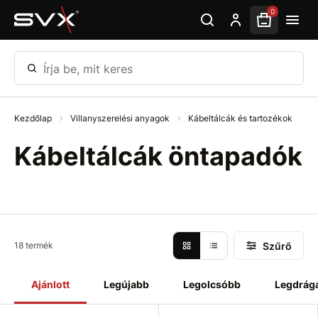
Ugrás az oldal fő részéhez
0
Írja be, mit keres
Kezdőlap
Villanyszerelési anyagok
Kábeltálcák és tartozékok
Kábeltálcák öntapadók
Szűrő
18 termék
Ajánlott
Legújabb
Legolcsóbb
Legdrág