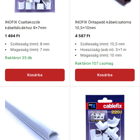
INOFIX Csatlakozók
INOFIX Öntapadó kábelcsatorna
kábeltálcákhoz 8x7mm
10,5x10mm
1 494 Ft
4 587 Ft
Szélesség (mm): 8 mm
Szélesség (mm): 10,5 mm
Magasság (mm): 7 mm
Hosszúság (axb m): 3x1 m
Magasság (mm): 10 mm
Raktáron 35 db
Raktáron 107 csomag
Kosárba
Kosárba