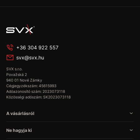
+36 304 922 557
svx@svx.hu
SVX s.r.o.
Považská 2
940 01 Nové Zámky
Cégjegyzékszám: 45615993
Adóazonosító szám: 2023073118
Közösségi adószám: SK2023073118
A vásárlásról
Ne hagyja ki