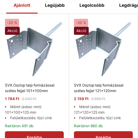
Ajánlott
Legújabb
Legolcsóbb
Legdrág
-20 %
-20 %
Akció
Akció
SVX Oszlop talp formázással
SVX Oszlop talp formázással
széles fejjel 101x100mm
széles fejjel 121x120mm
1 784 Ft
2 230 Ft
2 159 Ft
2 699 Ft
Méret (axbxc mm):
Méret (axbxc mm):
101x100x125 mm
121x120x125 mm
Felületkezelés: tűzi cink
Felületkezelés: tűzi cink
Raktáron 491 db
Raktáron 860 db
Kosárba
Kosárba