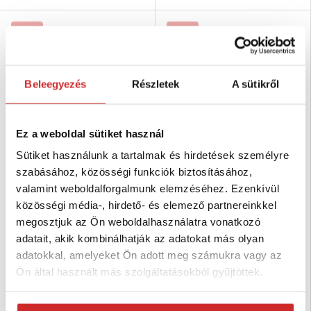
-20 %
-20 %
Akció
Akció
Beleegyezés
Részletek
A sütikről
Ez a weboldal sütiket használ
Sütiket használunk a tartalmak és hirdetések személyre
szabásához, közösségi funkciók biztosításához,
SVX Oszlop talp formázással
SVX Oszlop talp formázással
széles fejjel 80x80mm fekete
széles fejjel 101x100mm fekete
valamint weboldalforgalmunk elemzéséhez. Ezenkívül
1 690 Ft
2 112 Ft
2 253 Ft
2 816 Ft
közösségi média-, hirdető- és elemező partnereinkkel
Méret (axbxc mm): 80x80x125
Méret (axbxc mm):
megosztjuk az Ön weboldalhasználatra vonatkozó
mm
101x100x125 mm
adatait, akik kombinálhatják az adatokat más olyan
Felületkezelés: Fekete szín
Felületkezelés: Fekete szín
adatokkal, amelyeket Ön adott meg számukra vagy az
Raktáron 343 db
Raktáron 270 db
Ön által használt más szolgáltatásokból gyűjtöttek.
Kosárba
Kosárba