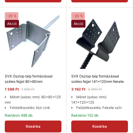
-20 %
-20 %
Akció
Akció
SVX Oszlop talp formázással
SVX Oszlop talp formázással
széles fejjel 80x80mm
széles fejjel 141x120mm fekete
1 596 Ft
1 995 Ft
3 192 Ft
3 990 Ft
Méret (axbxc mm): 80x80x125
Méret (axbxc mm):
mm
141x120x125
Felületkezelés: tűzi cink
Felületkezelés: Fekete szín
Raktáron 488 db
Raktáron 152 db
Kosárba
Kosárba