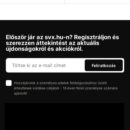
Először jár az svx.hu-n? Regisztráljon és
szerezzen áttekintést az aktuális
újdonságokról és akciókról.
Feliratkozás
Hozzájárulok a személyes adatok feldolgozásához üzleti
értesítések küldése céljából - 16 éven felüli személyek számára
ajánlott!