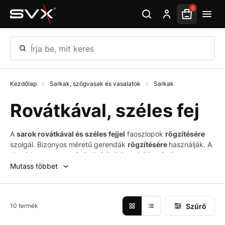
Ugrás az oldal fő részéhez
0
Írja be, mit keres
Kezdőlap
Sarkak, szögvasak és vasalatok
Sarkak
Rovátkával, széles fej
A
sarok rovátkával és széles fejjel
faoszlopok
rögzítésére
szolgál. Bizonyos méretű gerendák
rögzítésére
használják. A
rögzítősarok
masszív felépítésű
és
spirális végű
, melynek
köszönhetően könnyen a talajba szerelhető. A
tartós
Mutass többet
horganyzott acél
anyag megfelelő tartósságot
biztosít. A
talajba helyezett tüskék szilárd és biztonságos alapként
szolgálnak kerti kerítések, boltívek vagy egyéb kerti
Szűrő
10 termék
építmények felszereléséhez.