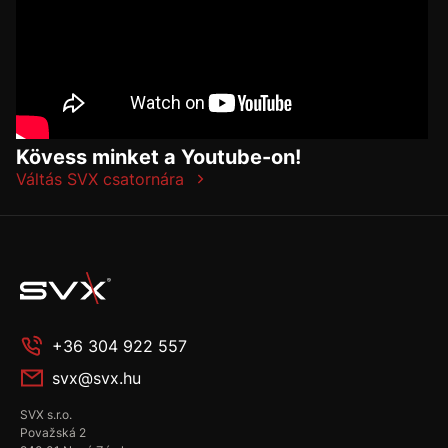
Kövess minket a Youtube-on!
Váltás SVX csatornára
+36 304 922 557
svx@svx.hu
SVX s.r.o.
Považská 2