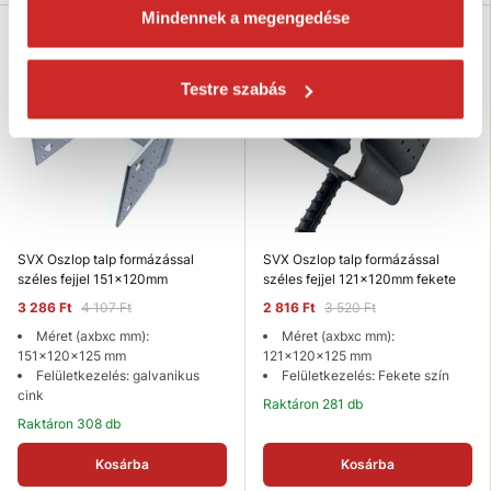
Mindennek a megengedése
-20 %
-20 %
Akció
Akció
Testre szabás
SVX Oszlop talp formázással
SVX Oszlop talp formázással
széles fejjel 151x120mm
széles fejjel 121x120mm fekete
3 286 Ft
4 107 Ft
2 816 Ft
3 520 Ft
Méret (axbxc mm):
Méret (axbxc mm):
151x120x125 mm
121x120x125 mm
Felületkezelés: galvanikus
Felületkezelés: Fekete szín
cink
Raktáron 281 db
Raktáron 308 db
Kosárba
Kosárba