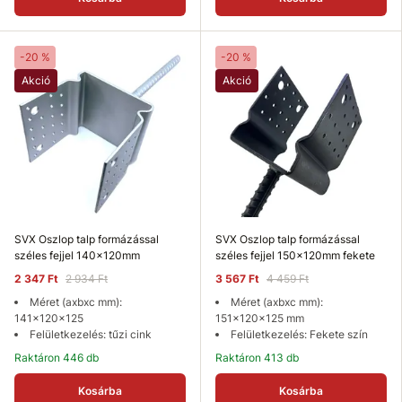
-20 %
-20 %
Akció
Akció
SVX Oszlop talp formázással
SVX Oszlop talp formázással
széles fejjel 140x120mm
széles fejjel 150x120mm fekete
2 347 Ft
2 934 Ft
3 567 Ft
4 459 Ft
Méret (axbxc mm):
Méret (axbxc mm):
141x120x125
151x120x125 mm
Felületkezelés: tűzi cink
Felületkezelés: Fekete szín
Raktáron 446 db
Raktáron 413 db
Kosárba
Kosárba