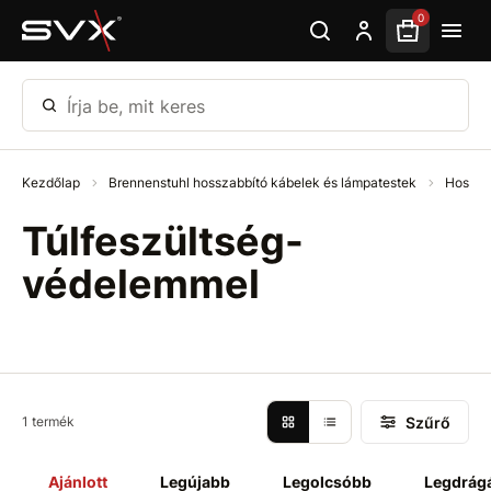
Ugrás az oldal fő részéhez
0
Írja be, mit keres
Kezdőlap
Brennenstuhl hosszabbító kábelek és lámpatestek
Hossza
Túlfeszültség-
védelemmel
Szűrő
1 termék
Ajánlott
Legújabb
Legolcsóbb
Legdrág