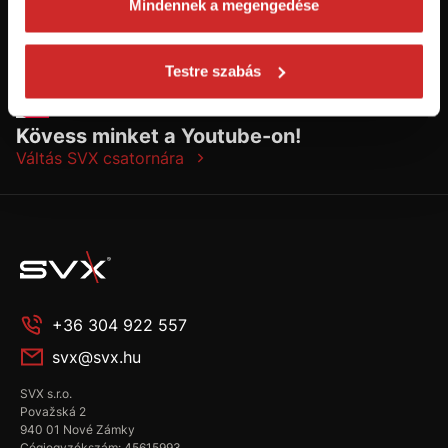
Mindennek a megengedése
Testre szabás
Kövess minket a Youtube-on!
Váltás SVX csatornára
+36 304 922 557
svx@svx.hu
SVX s.r.o.
Považská 2
940 01 Nové Zámky
Cégjegyzékszám: 45615993