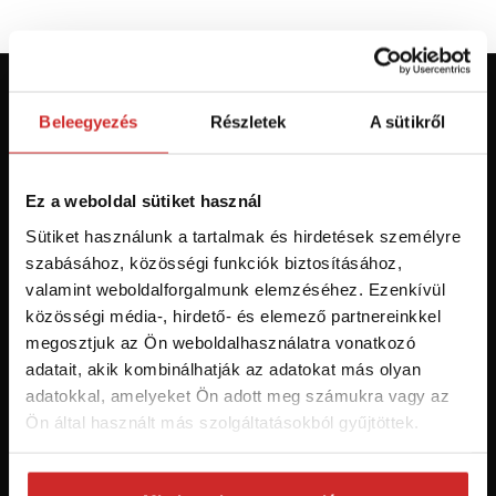
Először jár az svx.hu-n? Regisztráljon és
Beleegyezés
Részletek
A sütikről
szerezzen áttekintést az aktuális
újdonságokról és akciókról.
Ez a weboldal sütiket használ
Feliratkozás
Sütiket használunk a tartalmak és hirdetések személyre
szabásához, közösségi funkciók biztosításához,
valamint weboldalforgalmunk elemzéséhez. Ezenkívül
Hozzájárulok a személyes adatok feldolgozásához üzleti
értesítések küldése céljából - 16 éven felüli személyek számára
közösségi média-, hirdető- és elemező partnereinkkel
ajánlott!
megosztjuk az Ön weboldalhasználatra vonatkozó
adatait, akik kombinálhatják az adatokat más olyan
adatokkal, amelyeket Ön adott meg számukra vagy az
Ön által használt más szolgáltatásokból gyűjtöttek.