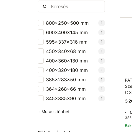
800x250x500 mm
1
600x400x145 mm
1
595x337x316 mm
1
450x340x68 mm
1
400x360x130 mm
1
400x320x180 mm
1
385x283x50 mm
1
PA
Sze
364x268x66 mm
1
C 
345x385x90 mm
1
3 2
+ Mutass többet
M
385
Ra