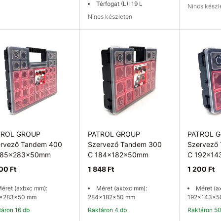
Térfogat (L): 19 L
Nincs kész
Nincs készleten
Kosárba
Elérhetőség ellenőrzése
Elérhetős
TROL GROUP
PATROL GROUP
PATROL 
rvező Tandem 400
Szervező Tandem 300
Szervező
385x283x50mm
C 184x182x50mm
C 192x1
00 Ft
1 848 Ft
1 200 Ft
éret (axbxc mm):
Méret (axbxc mm):
Méret (a
x283x50 mm
284x182x50 mm
192x143x5
ktáron 16 db
Raktáron 4 db
Raktáron 5