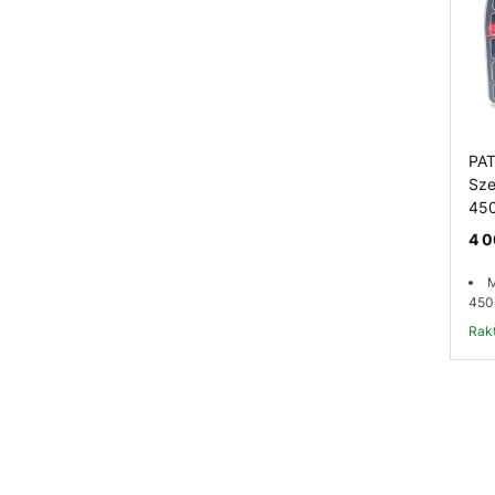
PA
Sze
45
4 0
M
450
Ra