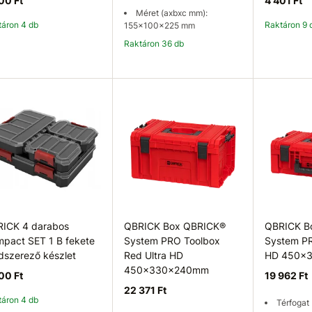
00 Ft
4 401 Ft
Méret (axbxc mm):
ktáron 4 db
Raktáron 9 
155x100x225 mm
Raktáron 36 db
Kosárba
Kosárba
K
ICK 4 darabos
QBRICK Box QBRICK®
QBRICK B
pact SET 1 B fekete
System PRO Toolbox
System P
dszerező készlet
Red Ultra HD
HD 450x
450x330x240mm
00 Ft
19 962 Ft
22 371 Ft
ktáron 4 db
Térfogat 