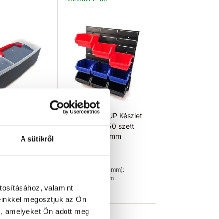
osárba
Kosárba
GROUP
PATROL GROUP Készlet
iós doboz kis
kezdőknek 350 szett
x95mm
345x385x90mm
A sütikről
4 001 Ft
xbxc mm):
Méret (axbxc mm):
5 mm
345x385x90 mm
tosításához, valamint
27 db
Raktáron 25 db
einkkel megosztjuk az Ön
l, amelyeket Ön adott meg
osárba
Kosárba