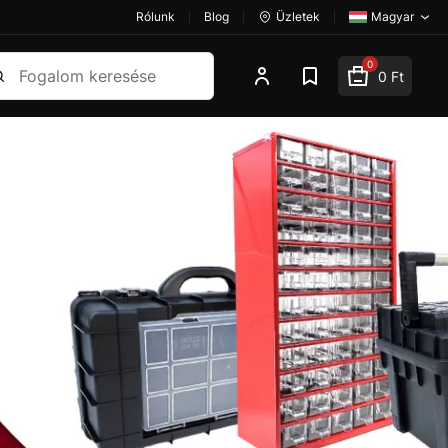
Rólunk
Blog
Üzletek
Magyar
esés
0
0 Ft