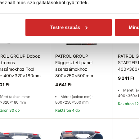
sznált más szolgáltatásokból gyűjtöttek.
Testre szabás
Min
TROL GROUP Doboz
PATROL GROUP
PATROL 
ktromos
Függesztett panel
STARTER k
rszámokhoz Tool
szerszámokhoz
400x360
se 400x320x180mm
800x250x500mm
9 241 Ft
01 Ft
4 641 Ft
Méret (a
400x360x
éret (axbxc mm):
Méret (axbxc mm):
x320x180 mm
800x250x500 mm
Raktáron 12
ktáron 30 db
Raktáron 4 db
Kosárba
Kosárba
K