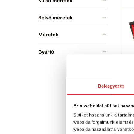
Külső méretek
Belső méretek
Méretek
Gyártó
PA
MED
60
Beleegyezés
8 8
M
Ez a weboldal sütiket haszn
600
Sütiket használunk a tartal
Ra
weboldalforgalmunk elemzésé
weboldalhasználatra vonatko