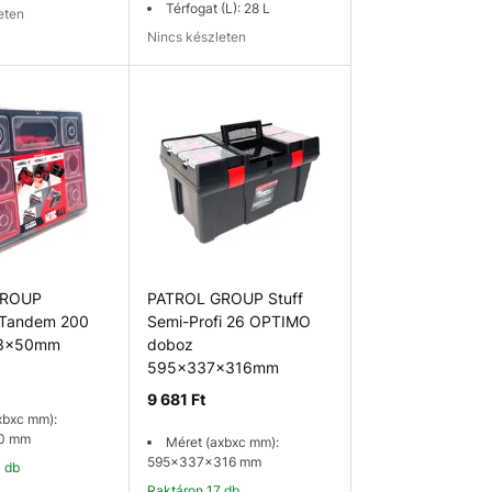
Térfogat (L): 28 L
leten
Nincs készleten
ég ellenőrzése
Elérhetőség ellenőrzése
GROUP
PATROL GROUP Stuff
 Tandem 200
Semi-Profi 26 OPTIMO
43x50mm
doboz
595x337x316mm
9 681 Ft
xbxc mm):
0 mm
Méret (axbxc mm):
595x337x316 mm
0 db
Raktáron 17 db