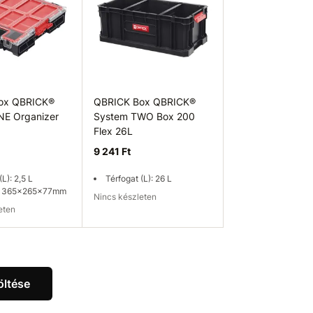
ox QBRICK®
QBRICK Box QBRICK®
NE Organizer
System TWO Box 200
Flex 26L
9 241 Ft
(L): 2,5 L
Térfogat (L): 26 L
: 365x265x77mm
Nincs készleten
leten
ég ellenőrzése
Elérhetőség ellenőrzése
öltése