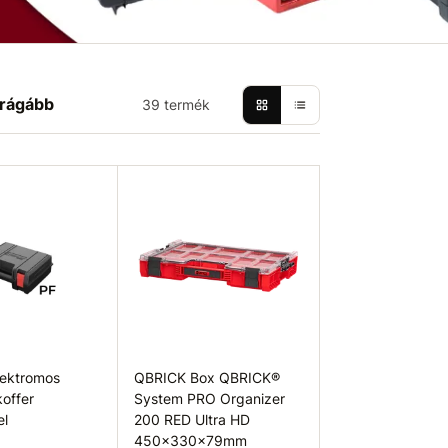
rágább
39 termék
ektromos
QBRICK Box QBRICK®
offer
System PRO Organizer
el
200 RED Ultra HD
450x330x79mm