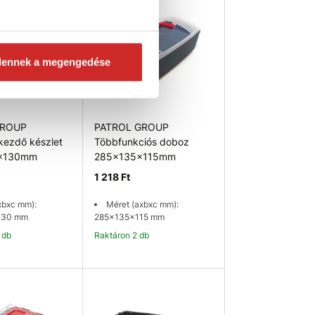
dennek a megengedése
GROUP
PATROL GROUP
ezdő készlet
Többfunkciós doboz
x130mm
285x135x115mm
1 218 Ft
xbxc mm):
Méret (axbxc mm):
130 mm
285x135x115 mm
 db
Raktáron 2 db
osárba
Kosárba