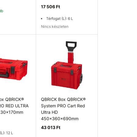
17 506 Ft
db
Térfogat (L): 6 L
Nincs készleten
osárba
Elérhetőség ellenőrzése
ox QBRICK®
QBRICK Box QBRICK®
RO RED ULTRA
System PRO Cart Red
330x170mm
Ultra HD
450x360x690mm
43 013 Ft
(L): 12 L