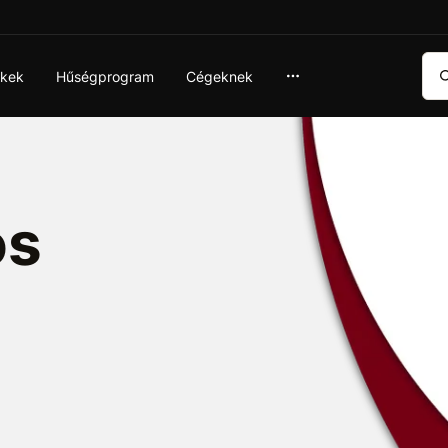
Ker
ékek
Hűségprogram
Cégeknek
os