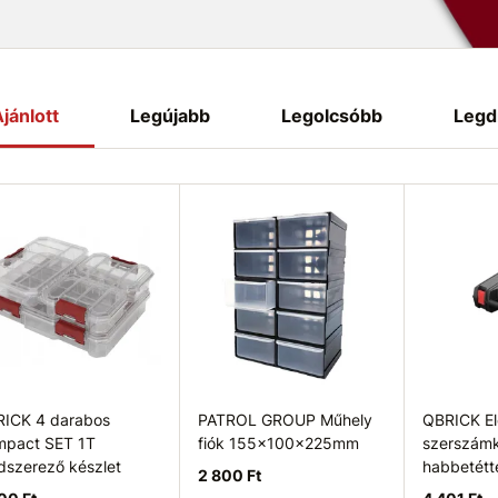
jánlott
Legújabb
Legolcsóbb
Legd
ICK 4 darabos
PATROL GROUP Műhely
QBRICK El
pact SET 1T
fiók 155x100x225mm
szerszámk
dszerező készlet
habbetétt
2 800 Ft