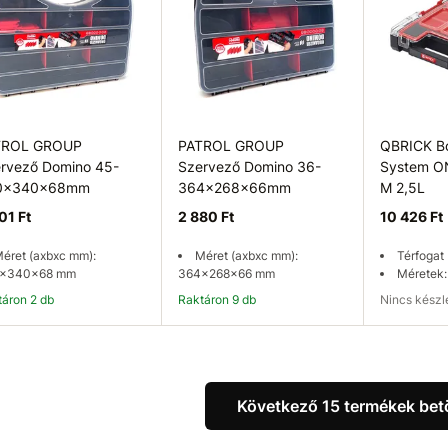
TROL GROUP
PATROL GROUP
QBRICK B
rvező Domino 45-
Szervező Domino 36-
System O
0x340x68mm
364x268x66mm
M 2,5L
01 Ft
2 880 Ft
10 426 Ft
éret (axbxc mm):
Méret (axbxc mm):
Térfogat 
x340x68 mm
364x268x66 mm
Méretek
ktáron 2 db
Raktáron 9 db
Nincs kész
Kosárba
Kosárba
Elérhetős
Következő 15 termékek bet