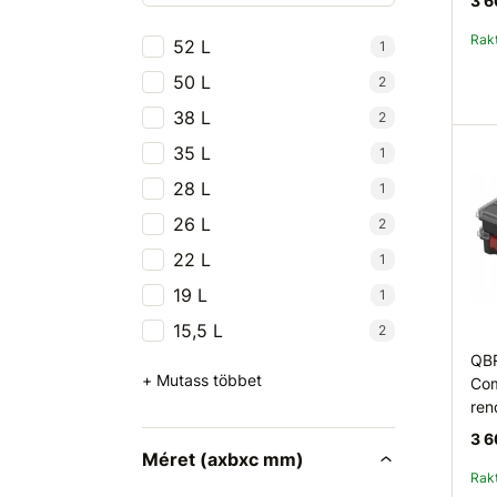
3 6
Ra
52 L
1
50 L
2
38 L
2
35 L
1
28 L
1
26 L
2
22 L
1
19 L
1
15,5 L
2
QBR
+ Mutass többet
Com
ren
3 6
Méret (axbxc mm)
Ra