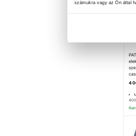
számukra vagy az Ön által ha
PA
ele
sze
ca
4 0
M
400
Ra