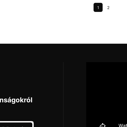
1
2
onságokról