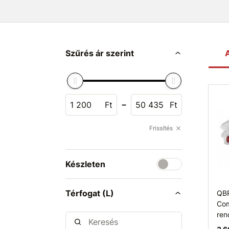
Szűrés ár szerint
A
-
Ft
Ft
Frissítés
Készleten
Térfogat (L)
QBR
Com
ren