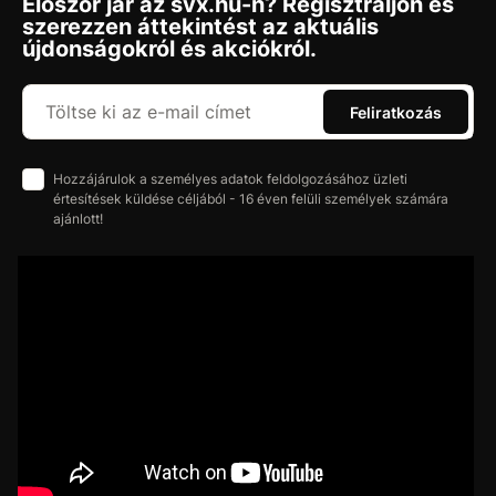
Először jár az svx.hu-n? Regisztráljon és
szerezzen áttekintést az aktuális
újdonságokról és akciókról.
Feliratkozás
Hozzájárulok a személyes adatok feldolgozásához üzleti
értesítések küldése céljából - 16 éven felüli személyek számára
ajánlott!