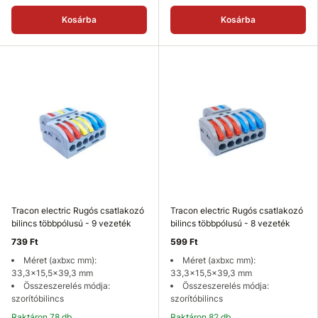
Kosárba
Kosárba
Tracon electric Rugós csatlakozó
Tracon electric Rugós csatlakozó
bilincs többpólusú - 9 vezeték
bilincs többpólusú - 8 vezeték
739 Ft
599 Ft
Méret (axbxc mm):
Méret (axbxc mm):
33,3x15,5x39,3 mm
33,3x15,5x39,3 mm
Összeszerelés módja:
Összeszerelés módja:
szorítóbilincs
szorítóbilincs
Raktáron 78 db
Raktáron 82 db