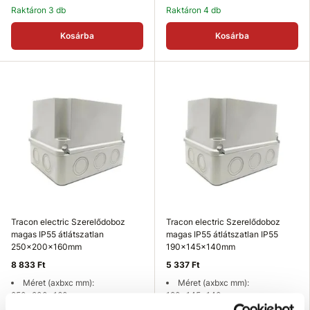
Raktáron 3 db
Raktáron 4 db
Kosárba
Kosárba
Tracon electric Szerelődoboz
Tracon electric Szerelődoboz
magas IP55 átlátszatlan
magas IP55 átlátszatlan IP55
250x200x160mm
190x145x140mm
8 833 Ft
5 337 Ft
Méret (axbxc mm):
Méret (axbxc mm):
250x200x160 mm
190x145x140 mm
VÉDETTSÉG (IP): IP55
VÉDETTSÉG (IP): IP55