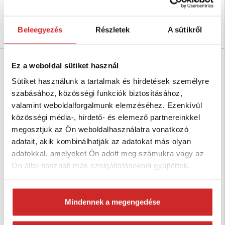
Raktáron 1 db
Raktáron 3 db
Beleegyezés
Részletek
A sütikről
Kosárba
Kosárba
Ez a weboldal sütiket használ
Sütiket használunk a tartalmak és hirdetések személyre
szabásához, közösségi funkciók biztosításához,
valamint weboldalforgalmunk elemzéséhez. Ezenkívül
közösségi média-, hirdető- és elemező partnereinkkel
megosztjuk az Ön weboldalhasználatra vonatkozó
adatait, akik kombinálhatják az adatokat más olyan
adatokkal, amelyeket Ön adott meg számukra vagy az
Ön által használt más szolgáltatásokból gyűjtöttek.
Tracon electric Szerelődoboz
Tracon electric Szerelődoboz
magas IP55 átlátszatlan IP55
magas IP55 átlátszatlan
150x110x140mm
100x100x120mm
3 077 Ft
2 171 Ft
Mindennek a megengedése
Méret (axbxc mm):
Méret (axbxc mm):
150x110x140 mm
100x100x120 mm