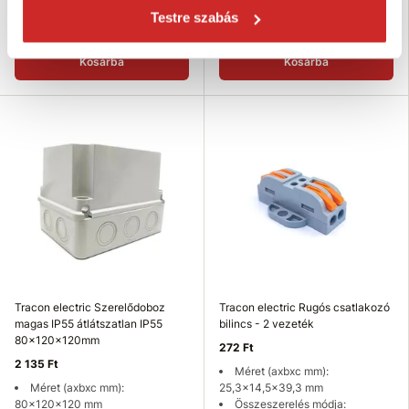
VÉDETTSÉG (IP): IP55
VÉDETTSÉG (IP): IP55
Testre szabás
Raktáron 4 db
Raktáron 6 db
Kosárba
Kosárba
Tracon electric Szerelődoboz
Tracon electric Rugós csatlakozó
magas IP55 átlátszatlan IP55
bilincs - 2 vezeték
80x120x120mm
272 Ft
2 135 Ft
Méret (axbxc mm):
Méret (axbxc mm):
25,3x14,5x39,3 mm
80x120x120 mm
Összeszerelés módja: