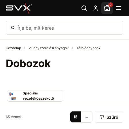
Ugrás az oldal fő részéhez
0
Írja be, mit keres
Kezdőlap
Villanyszerelési anyagok
Tárolóanyagok
Dobozok
Speciális
vezetékösszekötő
Szűrő
65 termék