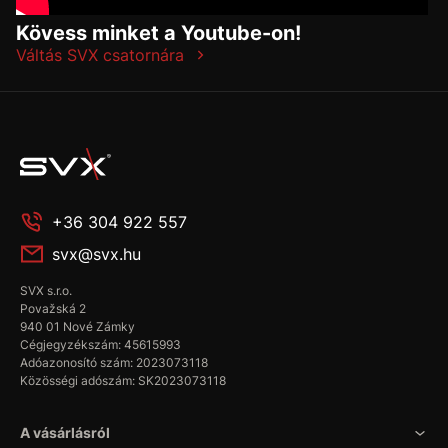
Kövess minket a Youtube-on!
Váltás SVX csatornára
+36 304 922 557
svx@svx.hu
SVX s.r.o.
Považská 2
940 01 Nové Zámky
Cégjegyzékszám: 45615993
Adóazonosító szám: 2023073118
Közösségi adószám: SK2023073118
A vásárlásról