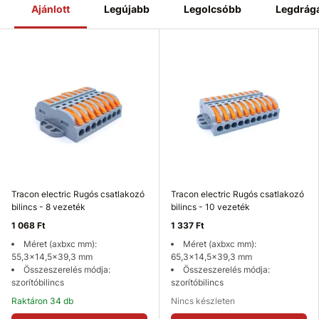
Ajánlott
Legújabb
Legolcsóbb
Legdrág
Tracon electric Rugós csatlakozó
Tracon electric Rugós csatlakozó
bilincs - 8 vezeték
bilincs - 10 vezeték
1 068 Ft
1 337 Ft
Méret (axbxc mm):
Méret (axbxc mm):
55,3x14,5x39,3 mm
65,3x14,5x39,3 mm
Összeszerelés módja:
Összeszerelés módja:
szorítóbilincs
szorítóbilincs
Raktáron 34 db
Nincs készleten