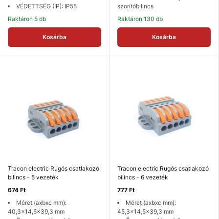
VÉDETTSÉG (IP): IP55
szorítóbilincs
Raktáron 5 db
Raktáron 130 db
Kosárba
Kosárba
Tracon electric Rugós csatlakozó
Tracon electric Rugós csatlakozó
bilincs - 5 vezeték
bilincs - 6 vezeték
674 Ft
777 Ft
Méret (axbxc mm):
Méret (axbxc mm):
40,3x14,5x39,3 mm
45,3x14,5x39,3 mm