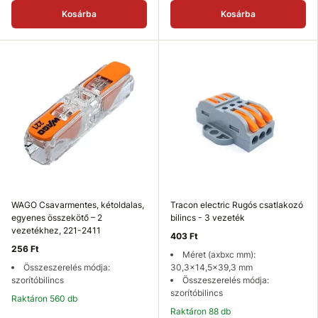
Kosárba
Kosárba
WAGO Csavarmentes, kétoldalas,
Tracon electric Rugós csatlakozó
egyenes összekötő – 2
bilincs - 3 vezeték
vezetékhez, 221-2411
403 Ft
256 Ft
Méret (axbxc mm):
Összeszerelés módja:
30,3x14,5x39,3 mm
szorítóbilincs
Összeszerelés módja:
szorítóbilincs
Raktáron 560 db
Raktáron 88 db