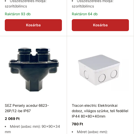
Összeszerelés módja:
Összeszerelés módja:
szorítóbilincs
szorítóbilincs
Raktáron 93 db
Raktáron 64 db
Kosárba
Kosárba
SEZ Persely acedur 6623-
Tracon electric Elektronikai
26P/12-be IP67
doboz, világos szürke, teli fedéllel
IP44 80x80x40mm
2 069 Ft
780 Ft
Méret (axbxc mm): 90x90x34
mm
Méret (axbxc mm):