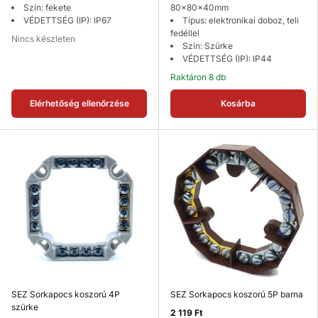
Szín: fekete
80×80×40mm
VÉDETTSÉG (IP): IP67
Típus: elektronikai doboz, teli
fedéllel
Nincs készleten
Szín: Szürke
VÉDETTSÉG (IP): IP44
Raktáron 8 db
Elérhetőség ellenőrzése
Kosárba
SEZ Sorkapocs koszorú 4P
SEZ Sorkapocs koszorú 5P barna
szürke
2 119 Ft