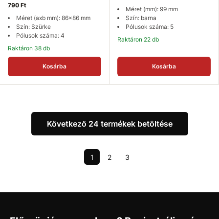
790 Ft
Méret (mm): 99 mm
Méret (axb mm): 86x86 mm
Szín: barna
Szín: Szürke
Pólusok száma: 5
Pólusok száma: 4
Raktáron 22 db
Raktáron 38 db
Kosárba
Kosárba
Következő 24 termékek betöltése
1
2
3