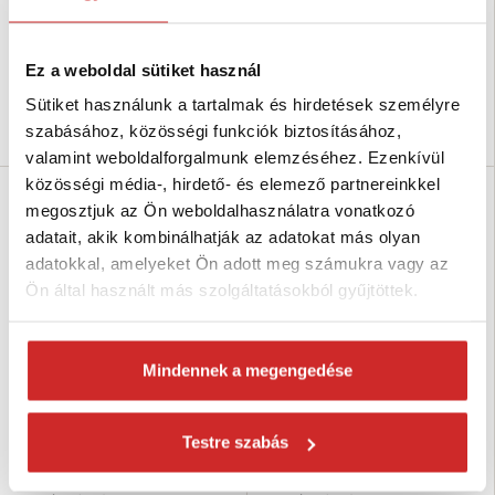
Méret (mm): 2,1 mm
Méret (mm): 2,3 mm
Csomagolás: 50 m
Csomagolás: 10 m
Teherbírás: 4,5kg
Teherbírás: 13kg
Ez a weboldal sütiket használ
Raktáron 159 m
Raktáron 14 m
Sütiket használunk a tartalmak és hirdetések személyre
Kosárba
Kosárba
szabásához, közösségi funkciók biztosításához,
valamint weboldalforgalmunk elemzéséhez. Ezenkívül
közösségi média-, hirdető- és elemező partnereinkkel
megosztjuk az Ön weboldalhasználatra vonatkozó
adatait, akik kombinálhatják az adatokat más olyan
adatokkal, amelyeket Ön adott meg számukra vagy az
Ön által használt más szolgáltatásokból gyűjtöttek.
Mindennek a megengedése
EU SELECT Dekoratív lánc sárga
EU SELECT Dekoratív lánc
Testre szabás
cink 2,2mm
kovácsolt nikkelezett 2,3mm
469 Ft
880 Ft