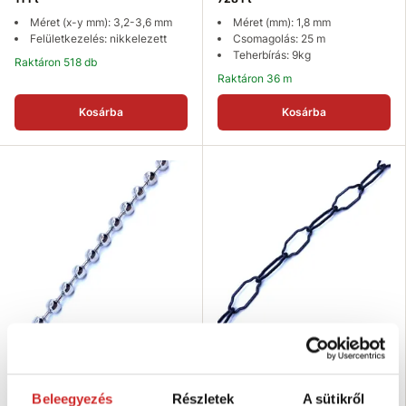
Méret (x-y mm): 3,2-3,6 mm
Méret (mm): 1,8 mm
Felületkezelés: nikkelezett
Csomagolás: 25 m
Teherbírás: 9kg
Raktáron 518 db
Raktáron 36 m
Kosárba
Kosárba
POSAMO Golyós lánc nikkelezett
POSAMO Dekoratív csillár
2,1mm
lánc/fekete cink 2,3mm
339 Ft
1 237 Ft
Beleegyezés
Részletek
A sütikről