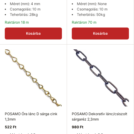
Méret (mm): 4 mm
Méret (mm): None
Csomagolás: 10 m
Csomagolás: 10 m
Teherbírás: 28kg
Teherbírás: 50kg
Raktáron 18 m
Raktáron 70 m
Kosárba
Kosárba
POSAMO Óra lánc D sárga cink
POSAMO Dekoratív lánc/csiszolt
1,3mm
sárgaréz 2,3mm
522 Ft
980 Ft