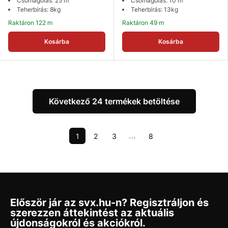
Csomagolás: 25 m
Csomagolás: 10 m
Teherbírás: 8kg
Teherbírás: 13kg
Raktáron 122 m
Raktáron 49 m
Kosárba
Kosárba
Következő 24 termékek betöltése
1
2
3
8
⋯
Először jár az svx.hu-n? Regisztráljon és
szerezzen áttekintést az aktuális
újdonságokról és akciókról.