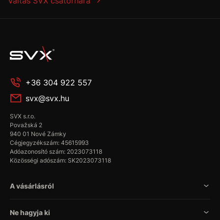
Váltás SVX csatornára
+36 304 922 557
svx@svx.hu
SVX s.r.o.
Považská 2
940 01 Nové Zámky
Cégjegyzékszám: 45615993
Adóazonosító szám: 2023073118
Közösségi adószám: SK2023073118
A vásárlásról
Ne hagyja ki