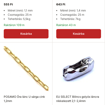
555 Ft
643 Ft
Méret (mm): 1,1 mm
Méret (mm): 1,4 mm
Csomagolás: 25 m
Csomagolás: 25 m
Teherbírás: 5,5kg
Teherbírás: 7kg
Raktáron 109 m
Raktáron 43 m
Kosárba
Kosárba
POSAMO Óra lánc U sárga cink
EU SELECT Bilincs golyós láncra
1,2mm
nikkelezett 2,1-2,4mm