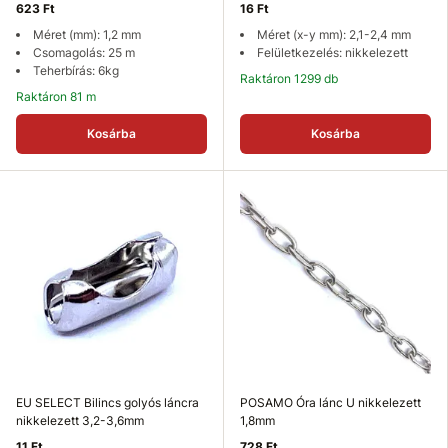
623 Ft
16 Ft
Méret (mm): 1,2 mm
Méret (x-y mm): 2,1-2,4 mm
Csomagolás: 25 m
Felületkezelés: nikkelezett
Teherbírás: 6kg
Raktáron 1299 db
Raktáron 81 m
Kosárba
Kosárba
EU SELECT Bilincs golyós láncra
POSAMO Óra lánc U nikkelezett
nikkelezett 3,2-3,6mm
1,8mm
11 Ft
728 Ft