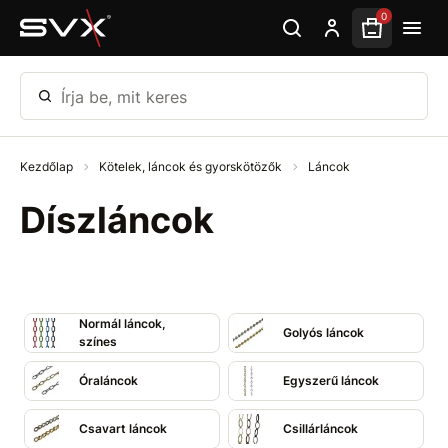
Ugrás az oldal fő részéhez
0
Írja be, mit keres
Kezdőlap
Kötelek, láncok és gyorskötözők
Láncok
Díszláncok
Normál láncok,
Golyós láncok
színes
Óraláncok
Egyszerű láncok
Csavart láncok
Csillárláncok