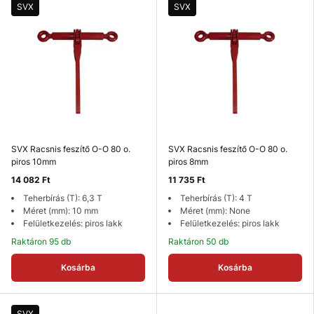
SVX
SVX
SVX Racsnis feszítő O-O 80 o.
SVX Racsnis feszítő O-O 80 o.
piros 10mm
piros 8mm
14 082 Ft
11 735 Ft
Teherbírás (T): 6,3 T
Teherbírás (T): 4 T
Méret (mm): 10 mm
Méret (mm): None
Felületkezelés: piros lakk
Felületkezelés: piros lakk
Raktáron 95 db
Raktáron 50 db
Kosárba
Kosárba
SVX