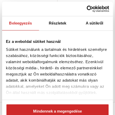
Beleegyezés
Részletek
A sütikről
Ez a weboldal sütiket használ
Sütiket használunk a tartalmak és hirdetések személyre
EU SELECT Racsnis feszítő O-O
EU SELECT Racsnis feszítő O-O
80 o. piros 10mm
80 o. piros 8mm
szabásához, közösségi funkciók biztosításához,
15 255 Ft
11 735 Ft
valamint weboldalforgalmunk elemzéséhez. Ezenkívül
Teherbírás (T): 6,3 T
Teherbírás (T): 4 T
közösségi média-, hirdető- és elemező partnereinkkel
Méret (mm): 10 mm
Méret (mm): None
megosztjuk az Ön weboldalhasználatra vonatkozó
Felületkezelés: piros lakk
Felületkezelés: piros lakk
adatait, akik kombinálhatják az adatokat más olyan
Nincs készleten
Nincs készleten
adatokkal, amelyeket Ön adott meg számukra vagy az
Ön által használt más szolgáltatásokból gyűjtöttek.
Elérhetőség ellenőrzése
Elérhetőség ellenőrzése
Mindennek a megengedése