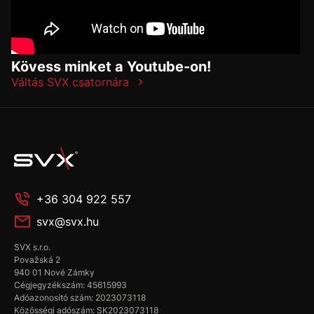
Kövess minket a Youtube-on!
Váltás SVX csatornára
+36 304 922 557
svx@svx.hu
SVX s.r.o.
Považská 2
940 01 Nové Zámky
Cégjegyzékszám: 45615993
Adóazonosító szám: 2023073118
Közösségi adószám: SK2023073118