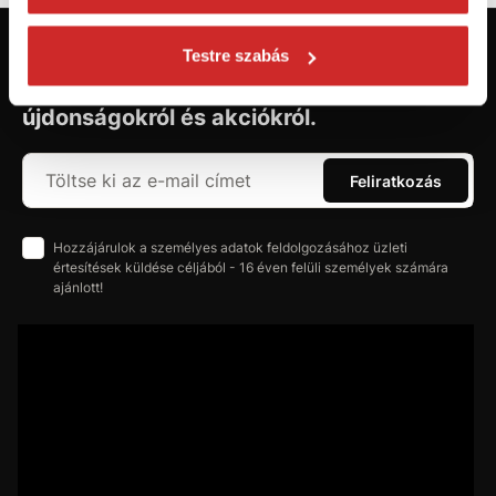
Testre szabás
Először jár az svx.hu-n? Regisztráljon és
szerezzen áttekintést az aktuális
újdonságokról és akciókról.
Feliratkozás
Hozzájárulok a személyes adatok feldolgozásához üzleti
értesítések küldése céljából - 16 éven felüli személyek számára
ajánlott!