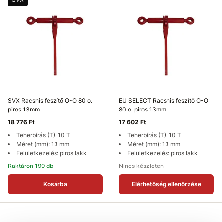
SVX Racsnis feszítő O-O 80 o.
EU SELECT Racsnis feszítő O-O
piros 13mm
80 o. piros 13mm
18 776 Ft
17 602 Ft
Teherbírás (T): 10 T
Teherbírás (T): 10 T
Méret (mm): 13 mm
Méret (mm): 13 mm
Felületkezelés: piros lakk
Felületkezelés: piros lakk
Raktáron 199 db
Nincs készleten
Kosárba
Elérhetőség ellenőrzése