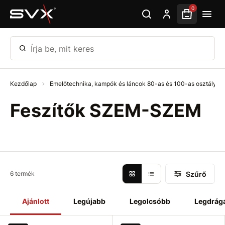
Ugrás az oldal fő részéhez
0
Írja be, mit keres
Kezdőlap
Emelőtechnika, kampók és láncok 80-as és 100-as osztály
Feszítők SZEM-SZEM
Szűrő
6 termék
Ajánlott
Legújabb
Legolcsóbb
Legdrág