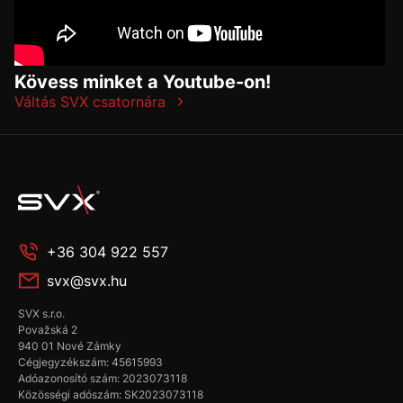
Kövess minket a Youtube-on!
Váltás SVX csatornára
+36 304 922 557
svx@svx.hu
SVX s.r.o.
Považská 2
940 01 Nové Zámky
Cégjegyzékszám: 45615993
Adóazonosító szám: 2023073118
Közösségi adószám: SK2023073118