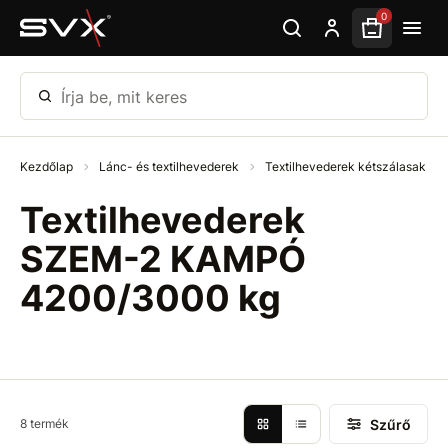
Ugrás az oldal fő részéhez
0
Írja be, mit keres
Kezdőlap
Lánc- és textilhevederek
Textilhevederek kétszálasak
Textilhevederek
SZEM-2 KAMPÓ
4200/3000 kg
Szűrő
8 termék