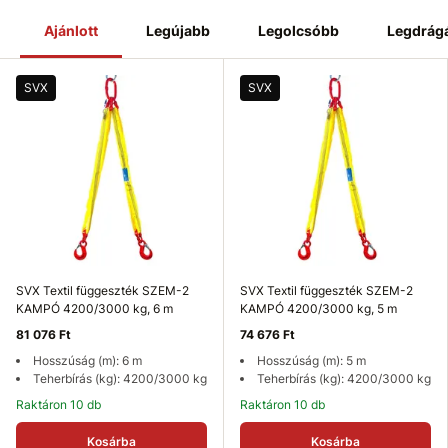
Ajánlott
Legújabb
Legolcsóbb
Legdrág
SVX
SVX
SVX Textil függeszték SZEM-2
SVX Textil függeszték SZEM-2
KAMPÓ 4200/3000 kg, 6 m
KAMPÓ 4200/3000 kg, 5 m
81 076 Ft
74 676 Ft
Hosszúság (m): 6 m
Hosszúság (m): 5 m
Teherbírás (kg): 4200/3000 kg
Teherbírás (kg): 4200/3000 kg
Raktáron 10 db
Raktáron 10 db
Kosárba
Kosárba