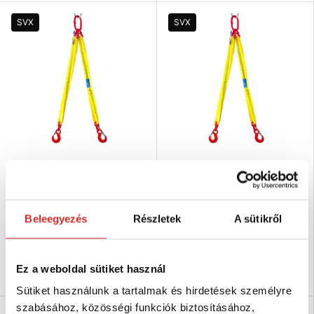
SVX
SVX
SVX Textil függeszték SZEM-2
SVX Textil függeszték SZEM-2
KAMPÓ 4200/3000 kg, 2,5 m
KAMPÓ 4200/3000 kg, 2 m
53 871 Ft
52 273 Ft
Hosszúság (m): 2,5 m
Hosszúság (m): 2 m
Beleegyezés
Részletek
A sütikről
Teherbírás (kg): 4200/3000 kg
Teherbírás (kg): 4200/3000 kg
Raktáron 10 db
Raktáron 10 db
Ez a weboldal sütiket használ
Kosárba
Kosárba
Sütiket használunk a tartalmak és hirdetések személyre
szabásához, közösségi funkciók biztosításához,