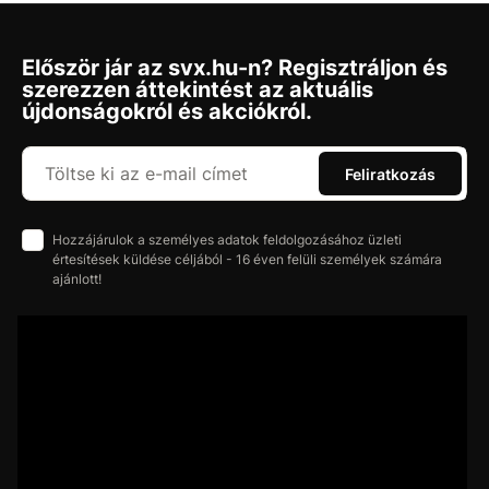
Először jár az svx.hu-n? Regisztráljon és
szerezzen áttekintést az aktuális
újdonságokról és akciókról.
Feliratkozás
Hozzájárulok a személyes adatok feldolgozásához üzleti
értesítések küldése céljából - 16 éven felüli személyek számára
ajánlott!