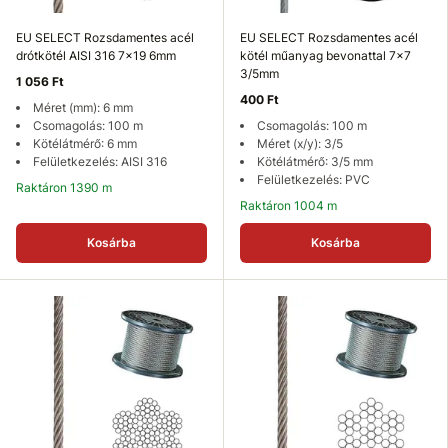
EU SELECT Rozsdamentes acél
EU SELECT Rozsdamentes acél
drótkötél AISI 316 7x19 6mm
kötél műanyag bevonattal 7x7
3/5mm
1 056 Ft
400 Ft
Méret (mm): 6 mm
Csomagolás: 100 m
Csomagolás: 100 m
Kötélátmérő: 6 mm
Méret (x/y): 3/5
Felületkezelés: AISI 316
Kötélátmérő: 3/5 mm
Felületkezelés: PVC
Raktáron 1390 m
Raktáron 1004 m
Kosárba
Kosárba