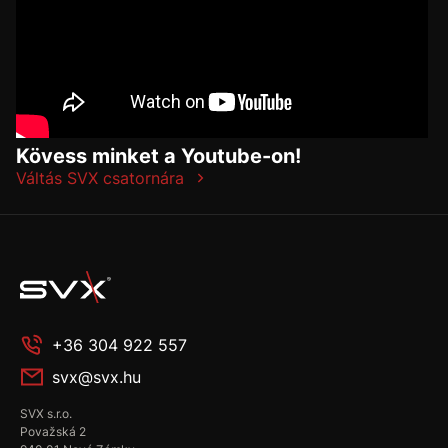
Kövess minket a Youtube-on!
Váltás SVX csatornára
+36 304 922 557
svx@svx.hu
SVX s.r.o.
Považská 2