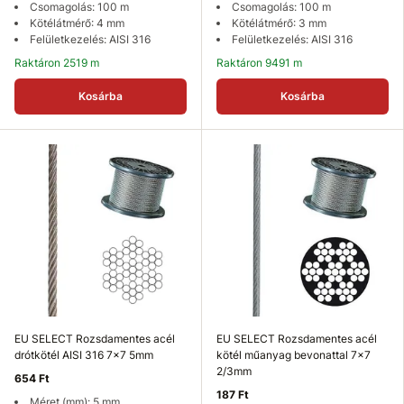
Csomagolás: 100 m
Csomagolás: 100 m
Kötélátmérő: 4 mm
Kötélátmérő: 3 mm
Felületkezelés: AISI 316
Felületkezelés: AISI 316
Raktáron 2519 m
Raktáron 9491 m
Kosárba
Kosárba
EU SELECT Rozsdamentes acél
EU SELECT Rozsdamentes acél
drótkötél AISI 316 7x7 5mm
kötél műanyag bevonattal 7x7
2/3mm
654 Ft
187 Ft
Méret (mm): 5 mm