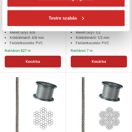
EU SELECT Rozsdamentes acél
EU SELECT Rozsdamentes acél
kötél műanyag bevonattal 7x7
kötél műanyag bevonattal 7x7
4/6mm
1/2mm
Testre szabás
600 Ft
67 Ft
Csomagolás: 100 m
Csomagolás: 100 m
Méret (x/y): 4/6
Méret (x/y): 1/2
Kötélátmérő: 4/6 mm
Kötélátmérő: 1/2 mm
Felületkezelés: PVC
Felületkezelés: PVC
Raktáron 827 m
Raktáron 7 m
Kosárba
Kosárba