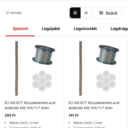
Szűrő
31 termék
Ajánlott
Legújabb
Legolcsóbb
Legdrág
EU SELECT Rozsdamentes acél
EU SELECT Rozsdamentes acél
drótkötél AISI 316 7x7 3mm
drótkötél AISI 316 7x7 2mm
293 Ft
141 Ft
Méret (mm): 3 mm
Méret (mm): 2 mm
Csomagolás: 100 m
Csomagolás: 100 m