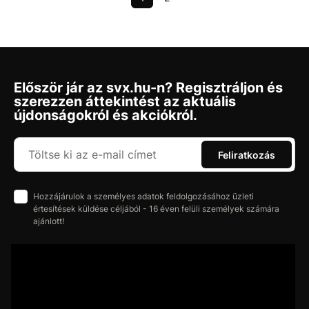
Először jár az svx.hu-n? Regisztráljon és
szerezzen áttekintést az aktuális
újdonságokról és akciókról.
Feliratkozás
Hozzájárulok a személyes adatok feldolgozásához üzleti
értesítések küldése céljából - 16 éven felüli személyek számára
ajánlott!