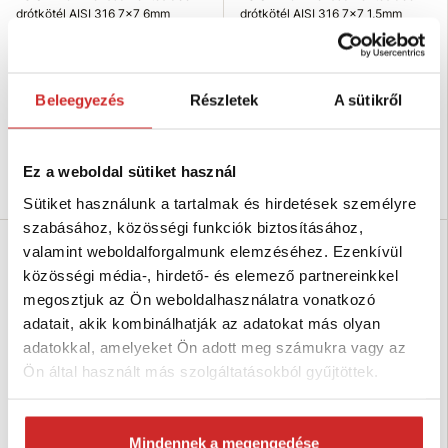
drótkötél AISI 316 7x7 6mm
drótkötél AISI 316 7x7 1,5mm
997 Ft
70 Ft
Méret (mm): 6 mm
Méret (mm): 1,5 mm
Csomagolás: 100 m
Csomagolás: 100 m
Beleegyezés
Részletek
A sütikről
Kötélátmérő: 6 mm
Kötélátmérő: 1,5 mm
Felületkezelés: AISI 316
Felületkezelés: AISI 316
Raktáron 1187 m
Raktáron 1634 m
Ez a weboldal sütiket használ
Kosárba
Kosárba
Sütiket használunk a tartalmak és hirdetések személyre
szabásához, közösségi funkciók biztosításához,
valamint weboldalforgalmunk elemzéséhez. Ezenkívül
közösségi média-, hirdető- és elemező partnereinkkel
megosztjuk az Ön weboldalhasználatra vonatkozó
adatait, akik kombinálhatják az adatokat más olyan
adatokkal, amelyeket Ön adott meg számukra vagy az
Ön által használt más szolgáltatásokból gyűjtöttek.
Mindennek a megengedése