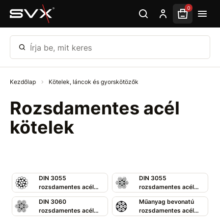
Ugrás az oldal fő részéhez
0
Írja be, mit keres
Kezdőlap
Kötelek, láncok és gyorskötözők
Rozsdamentes acél
kötelek
DIN 3055
DIN 3055
rozsdamentes acél
rozsdamentes acél
kötelek 1x19
kötelek 7x7
DIN 3060
Műanyag bevonatú
rozsdamentes acél
rozsdamentes acél
kötelek 7x19
kötelek