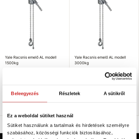
Yale Racsnis emelő AL modell
Yale Racsnis emelő AL modell
1500kg
3000kg
623 118 Ft
840 212 Ft
Lőket (m): 1,5 m
Lőket (m): 1,5 m
Teherbírás (kg): 1500 kg
Teherbírás (kg): 3000 kg
Nincs készleten
Nincs készleten
Beleegyezés
Részletek
A sütikről
Elérhetőség ellenőrzése
Elérhetőség ellenőrzése
Ez a weboldal sütiket használ
Sütiket használunk a tartalmak és hirdetések személyre
szabásához, közösségi funkciók biztosításához,