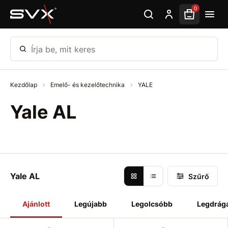
Ugrás az oldal fő részéhez
0
Írja be, mit keres
Kezdőlap
Emelő- és kezelőtechnika
YALE
Yale AL
Yale AL
Szűrő
Ajánlott
Legújabb
Legolcsóbb
Legdrág