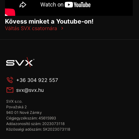
Kövess minket a Youtube-on!
Váltás SVX csatornára
+36 304 922 557
svx@svx.hu
SVX s.r.o.
Považská 2
940 01 Nové Zámky
Cégjegyzékszám: 45615993
Adóazonosító szám: 2023073118
Közösségi adószám: SK2023073118