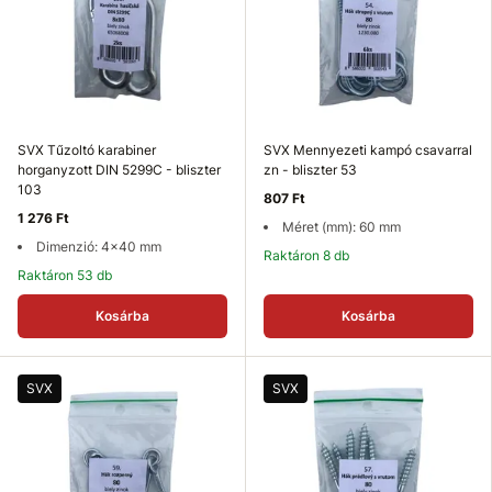
SVX Tűzoltó karabiner
SVX Mennyezeti kampó csavarral
horganyzott DIN 5299C - bliszter
zn - bliszter 53
103
807 Ft
1 276 Ft
Méret (mm): 60 mm
Dimenzió: 4x40 mm
Raktáron 8 db
Raktáron 53 db
Kosárba
Kosárba
SVX
SVX