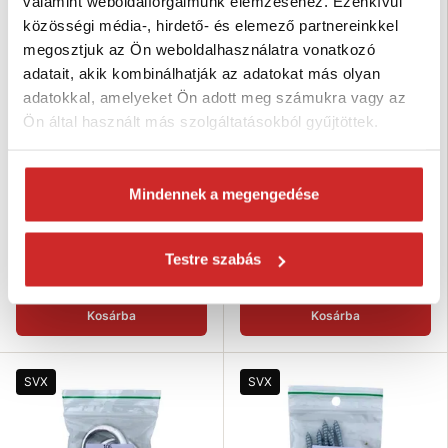
valamint weboldalforgalmunk elemzéséhez. Ezenkívül
közösségi média-, hirdető- és elemező partnereinkkel
megosztjuk az Ön weboldalhasználatra vonatkozó
adatait, akik kombinálhatják az adatokat más olyan
adatokkal, amelyeket Ön adott meg számukra vagy az
Ön által használt más szolgáltatásokból gyűjtöttek.
SVX Karabiner anyával
SVX Tűzoltó karabiner
horganyzott - bliszter 98
horganyzott DIN 5299C - bliszter
Mindennek a megengedése
107
1 394 Ft
1 188 Ft
Dimenzió: 4
Dimenzió: 9x90mm
Testre szabás
Raktáron 300 db
Raktáron 108 db
Kosárba
Kosárba
SVX
SVX