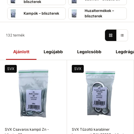
bliszterek
Huzaltermékek –
Kampók – bliszterek
bliszterek
132 termék
Ajánlott
Legújabb
Legolcsóbb
Legdrág
SVX
SVX
SVX Csavaros kampó Zn -
SVX Tűzoltó karabiner