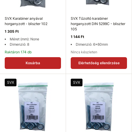
SVX Karabiner anyával
SVX Tűzoltó karabiner
horganyzott - bliszter 102
horganyzott DIN 5299C - bliszter
105
1 305 Ft
1 144 Ft
Méret (mm): None
Dimenzió: 8
Dimenzió: 6x60mm
Raktáron 174 db
Nincs készleten
Kosárba
Elérhetőség ellenőrzése
SVX
SVX