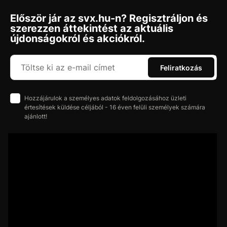
Először jár az svx.hu-n? Regisztráljon és
szerezzen áttekintést az aktuális
újdonságokról és akciókról.
Feliratkozás
Hozzájárulok a személyes adatok feldolgozásához üzleti
értesítések küldése céljából - 16 éven felüli személyek számára
ajánlott!