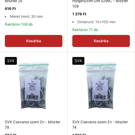
bliszter 25
horganyzott DIN 5299C - bliszter
108
616 Ft
1 379 Ft
Méret (mm): 30 mm
Dimenzió: 10x100 mm
Raktáron 108 db
Raktáron 77 db
Kosárba
Kosárba
SVX
SVX
SVX Csavaros szem Zn - bliszter
SVX Csavaros szem Zn - bliszter
78
74