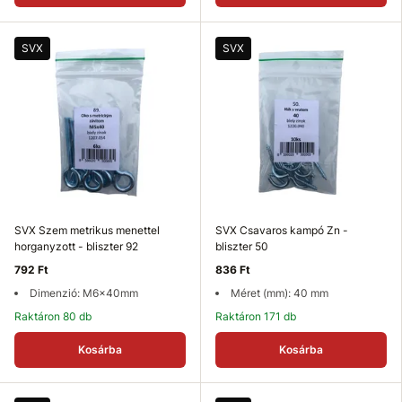
SVX
SVX
SVX Szem metrikus menettel
SVX Csavaros kampó Zn -
horganyzott - bliszter 92
bliszter 50
792 Ft
836 Ft
Dimenzió: M6x40mm
Méret (mm): 40 mm
Raktáron 80 db
Raktáron 171 db
Kosárba
Kosárba