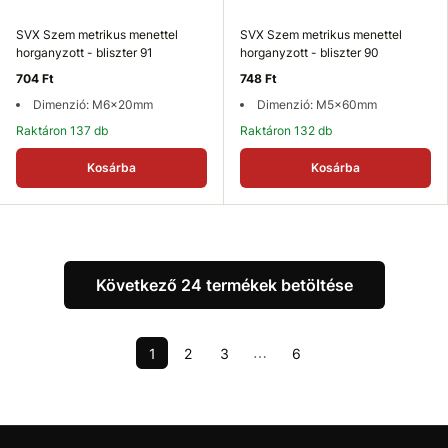
SVX Szem metrikus menettel
SVX Szem metrikus menettel
horganyzott - bliszter 91
horganyzott - bliszter 90
704 Ft
748 Ft
Dimenzió: M6x20mm
Dimenzió: M5x60mm
Raktáron 137 db
Raktáron 132 db
Kosárba
Kosárba
Következő 24 termékek betöltése
1
2
3
6
⋯