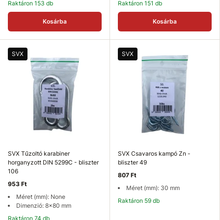
Raktáron 153 db
Raktáron 151 db
Kosárba
Kosárba
SVX
SVX
SVX Tűzoltó karabiner
SVX Csavaros kampó Zn -
horganyzott DIN 5299C - bliszter
bliszter 49
106
807 Ft
953 Ft
Méret (mm): 30 mm
Méret (mm): None
Raktáron 59 db
Dimenzió: 8x80 mm
Raktáron 74 db