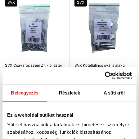
SVX
SVX
SVX Csavaros szem Zn - bliszter
SVX Kötélbilincs ovális alakú
73
horganyzott - bliszter 13
953 Ft
2 523 Ft
Méret (axb mm): 20x10 mm
Dimenzió: 2
Beleegyezés
Részletek
A sütikről
Raktáron 54 db
Raktáron 163 db
Kosárba
Kosárba
Ez a weboldal sütiket használ
Sütiket használunk a tartalmak és hirdetések személyre
SVX
SVX
szabásához, közösségi funkciók biztosításához,