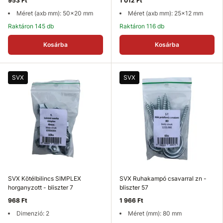
953 Ft
1 012 Ft
Méret (axb mm): 50x20 mm
Méret (axb mm): 25x12 mm
Raktáron 145 db
Raktáron 116 db
Kosárba
Kosárba
SVX
SVX
SVX Kötélbilincs SIMPLEX
SVX Ruhakampó csavarral zn -
horganyzott - bliszter 7
bliszter 57
968 Ft
1 966 Ft
Dimenzió: 2
Méret (mm): 80 mm