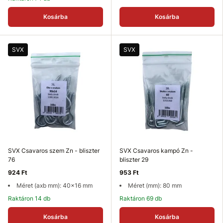
Kosárba
Kosárba
SVX
SVX
SVX Csavaros szem Zn - bliszter
SVX Csavaros kampó Zn -
76
bliszter 29
924 Ft
953 Ft
Méret (axb mm): 40x16 mm
Méret (mm): 80 mm
Raktáron 14 db
Raktáron 69 db
Kosárba
Kosárba