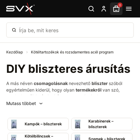
Ugrás az oldal fő részéhez
0
Írja be, mit keres
Kezdőlap
Kötéltartozékok és rozsdamentes acél program
DIY bliszteres árusítás
A más néven
csomagolásnak
nevezhető
bliszter
szóból
egyértelműen kiderül, hogy olyan
termékekről
van szó,
amelyeket
több tételenként csomagolnak
. A
buborékcsomagolás védi az árut például a nedvességtől,
Mutass többet
portól, töréstől és egyéb káros hatásoktól. Esetünkben a
DIY
bliszter
egy
egyszerű visszazárható átlátszó zacskó
,
Karabinerek –
amelyen keresztül a vásárló láthatja, mi van benne.
Kampók – bliszterek
bliszterek
Kötélbilincsek –
Szemek – bliszterek