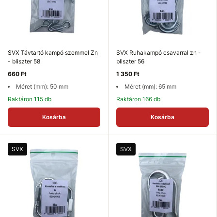
SVX Távtartó kampó szemmel Zn
SVX Ruhakampó csavarral zn -
- bliszter 58
bliszter 56
660 Ft
1 350 Ft
Méret (mm): 50 mm
Méret (mm): 65 mm
Raktáron 115 db
Raktáron 166 db
Kosárba
Kosárba
SVX
SVX