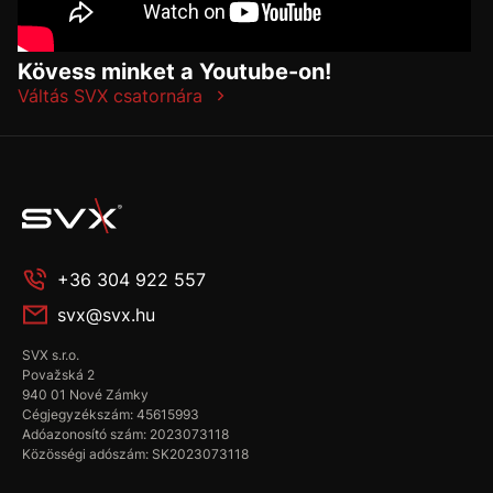
Kövess minket a Youtube-on!
Váltás SVX csatornára
+36 304 922 557
svx@svx.hu
SVX s.r.o.
Považská 2
940 01 Nové Zámky
Cégjegyzékszám: 45615993
Adóazonosító szám: 2023073118
Közösségi adószám: SK2023073118