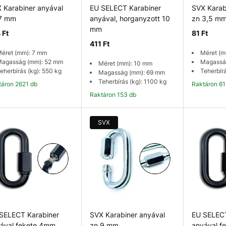
 Karabiner anyával
EU SELECT Karabiner
SVX Karab
7 mm
anyával, horganyzott 10
zn 3,5 m
mm
 Ft
81 Ft
411 Ft
éret (mm): 7 mm
Méret (m
agasság (mm): 52 mm
Magassá
Méret (mm): 10 mm
eherbírás (kg): 550 kg
Teherbírá
Magasság (mm): 69 mm
Teherbírás (kg): 1100 kg
ktáron 2621 db
Raktáron 6
Raktáron 153 db
Kosárba
Kosárba
K
SVX
SELECT Karabiner
SVX Karabiner anyával
EU SELECT
ával fekete 4mm
zn 9 mm
anyával f