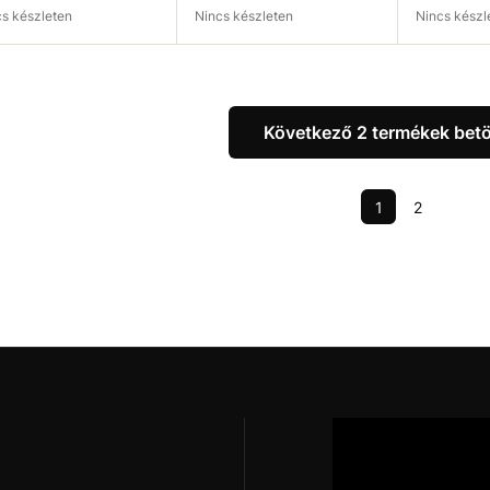
ncs készleten
Nincs készleten
Nincs kész
rhetőség ellenőrzése
Elérhetőség ellenőrzése
Elérhetős
Következő 2 termékek betö
1
2