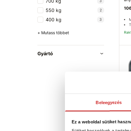
700 kg
3
106
550 kg
2
400 kg
3
M
T
+ Mutass többet
Ra
Gyártó
Beleegyezés
EU 
any
Ez a weboldal sütiket haszn
156
Sütiket használunk a tartal