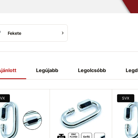
Fekete
jánlott
Legújabb
Legolcsóbb
Legd
VX
SVX