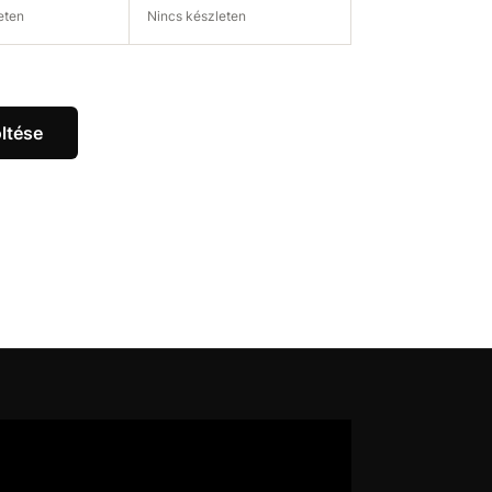
leten
Nincs készleten
ég ellenőrzése
Elérhetőség ellenőrzése
ltése