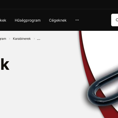
Ker
ékek
Hűségprogram
Cégeknek
ogram
Karabinerek
ek