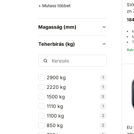
SVX
+ Mutass többet
zn 
184
Magasság (mm)
M
M
T
Teherbírás (kg)
Ra
2900 kg
1
2220 kg
1
1500 kg
3
1110 kg
1
1100 kg
2
850 kg
2
EU 
any