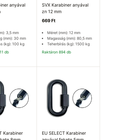
iner anyával
SVX Karabiner anyával
m
zn 12 mm
669 Ft
m): 3,5 mm
Méret (mm): 12 mm
g (mm): 30 mm
Magasság (mm): 80,5 mm
s (kg): 100 kg
Teherbírás (kg): 1500 kg
111 db
Raktáron 894 db
osárba
Kosárba
 Karabiner
EU SELECT Karabiner
ekete 8mm
anyával fekete 5mm