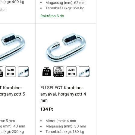
ás (kg): 400 kg
Magasság (mm): 62 mm
Teherbírás (kg): 850 kg
leten
Raktáron 6 db
ég ellenőrzése
Kosárba
 Karabiner
EU SELECT Karabiner
horganyzott 5
anyával, horganyzott 4
mm
134 Ft
m): 5 mm
Méret (mm): 4 mm
g (mm): 40 mm
Magasság (mm): 33 mm
s (kg): 200 kg
Teherbírás (kg): 180 kg