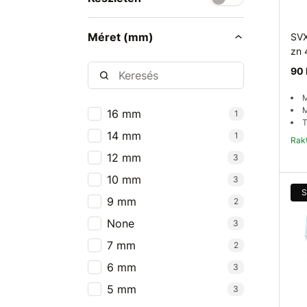
Méret (mm)
SVX
zn
90 
M
M
16 mm
1
T
14 mm
1
Ra
12 mm
3
10 mm
3
S
9 mm
2
None
3
7 mm
2
6 mm
3
5 mm
3