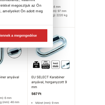
m): 10 mm
einkkel megosztjuk az Ön
g (mm): 69 mm
Méret (mm): 14 mm
s (kg): 1110 kg
l, amelyeket Ön adott meg
Magasság (mm): 97 mm
Teherbírás (kg): 2220 kg
leten
Raktáron 154 db
ég ellenőrzése
Kosárba
dennek a megengedése
iner anyával
EU SELECT Karabiner
anyával, horganyzott 9
mm
567 Ft
m): 6 mm
g (mm): 46 mm
Méret (mm): 9 mm