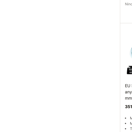
Ni
Elé
EU 
any
mm
351
M
M
T