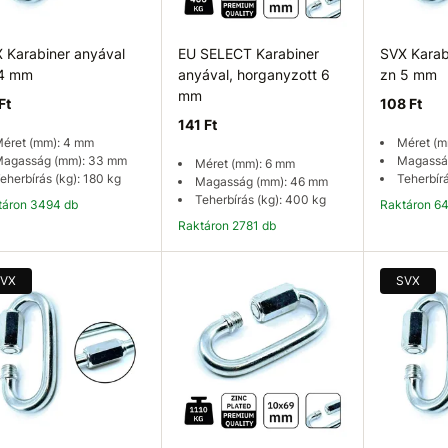
 Karabiner anyával
EU SELECT Karabiner
SVX Karab
 4 mm
anyával, horganyzott 6
zn 5 mm
mm
Ft
108 Ft
141 Ft
éret (mm): 4 mm
Méret (m
agasság (mm): 33 mm
Magassá
Méret (mm): 6 mm
eherbírás (kg): 180 kg
Teherbírá
Magasság (mm): 46 mm
Teherbírás (kg): 400 kg
ktáron 3494 db
Raktáron 6
Raktáron 2781 db
Kosárba
Kosárba
K
VX
SVX