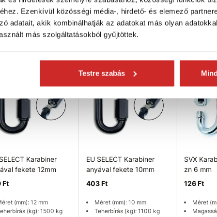
éret (mm): 6 mm
Méret (m
hez. Ezenkívül közösségi média-, hirdető- és elemező partner
eherbírás (kg): 400 kg
Magassá
Méret (mm): 16 mm
Teherbírá
zó adatait, akik kombinálhatják az adatokat más olyan adatokka
Magasság (mm): 113 mm
ktáron 1344 db
Teherbírás (kg): 2900 kg
Nincs kész
sznált más szolgáltatásokból gyűjtöttek.
Raktáron 41 db
Kosárba
Kosárba
Elérhetős
SVX
Testre szabás
Min
SELECT Karabiner
EU SELECT Karabiner
SVX Karab
ával fekete 12mm
anyával fekete 10mm
zn 6 mm
 Ft
403 Ft
126 Ft
éret (mm): 12 mm
Méret (mm): 10 mm
Méret (m
eherbírás (kg): 1500 kg
Teherbírás (kg): 1100 kg
Magassá