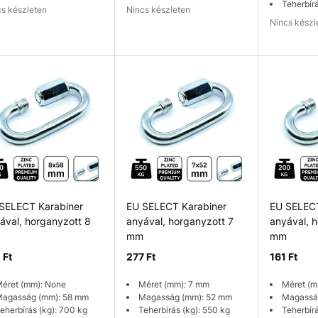
Teherbír
ncs készleten
Nincs készleten
Nincs kész
rhetőség ellenőrzése
Elérhetőség ellenőrzése
Elérhetős
SELECT Karabiner
EU SELECT Karabiner
EU SELECT
ával, horganyzott 8
anyával, horganyzott 7
anyával, 
mm
mm
 Ft
277 Ft
161 Ft
éret (mm): None
Méret (mm): 7 mm
Méret (m
agasság (mm): 58 mm
Magasság (mm): 52 mm
Magassá
eherbírás (kg): 700 kg
Teherbírás (kg): 550 kg
Teherbírá