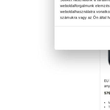
M
weboldalforgalmunk elemzésé
T
weboldalhasználatra vonatko
Ra
számukra vagy az Ön által ha
EU 
any
579
M
T