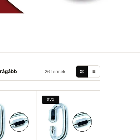
rágább
26 termék
SVX