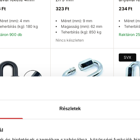
 Ft
323 Ft
234 Ft
éret (mm): 4 mm
Méret (mm): 9 mm
Méret (m
eherbírás (kg): 180 kg
Magasság (mm): 62 mm
Teherbírá
Teherbírás (kg): 850 kg
ktáron 900 db
Raktáron 2
Nincs készleten
Kosárba
Elérhetőség ellenőrzése
K
SVX
Részletek
SELECT Karabiner
EU SELECT Karabiner
SVX Karab
ával fekete 6mm
anyával, horganyzott 16
zn 10 mm
mm
ál
 Ft
367 Ft
3 374 Ft
mak és hirdetések személyre szabásához, közösségi funkciók biz