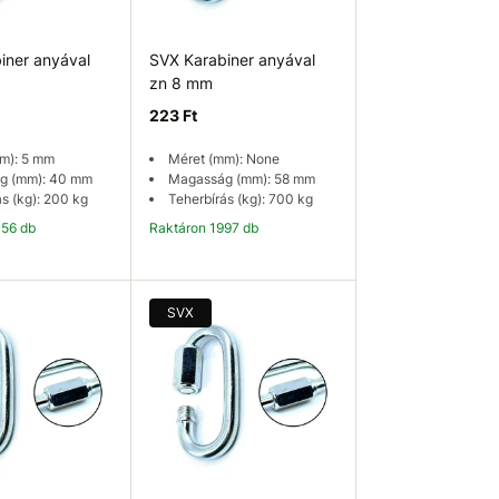
iner anyával
SVX Karabiner anyával
zn 8 mm
223 Ft
m): 5 mm
Méret (mm): None
g (mm): 40 mm
Magasság (mm): 58 mm
s (kg): 200 kg
Teherbírás (kg): 700 kg
456 db
Raktáron 1997 db
osárba
Kosárba
SVX