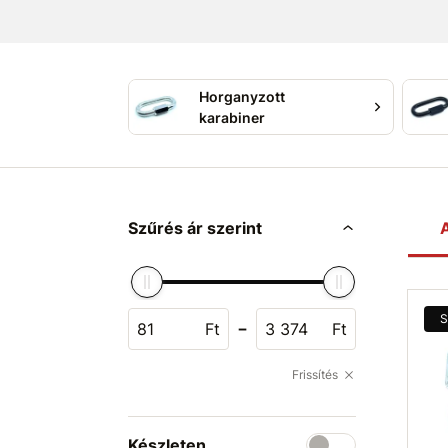
Horganyzott
karabiner
Szűrés ár szerint
A
S
-
Ft
Ft
Frissítés
Készleten