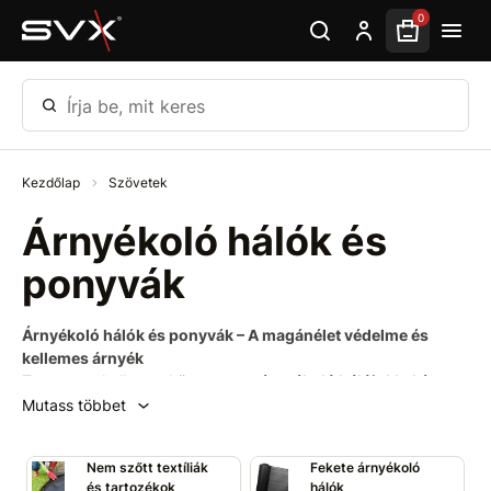
Ugrás az oldal fő részéhez
0
Írja be, mit keres
Kezdőlap
Szövetek
Árnyékoló hálók és
ponyvák
Árnyékoló hálók és ponyvák – A magánélet védelme és
kellemes árnyék
Teremtsen kellemes környezetet
árnyékoló hálóinkkal és
ponyváinkkal
, amelyek
védelmet
nyújtanak
a nap, a szél és a
Mutass többet
kíváncsi tekintetek ellen
. Ideális megoldás
kertekhez,
teraszokhoz, kerítésekhez, építkezésekhez vagy
Nem szőtt textíliák
Fekete árnyékoló
sportlétesítményekhez
. Különböző változatokat kínálunk az
és tartozékok
hálók