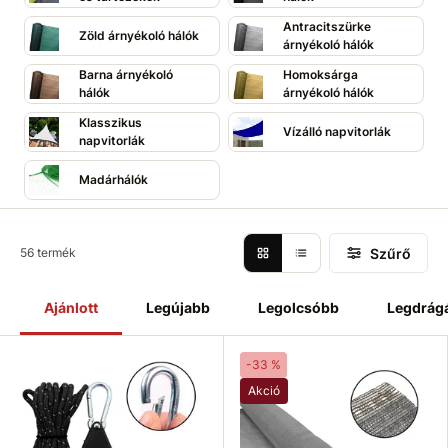
árnyékolás mértéke, a szín és az anyag alapján, hogy
megtalálhassa a legjobb megoldást az Ön tere számára.
Antracitszürke
Zöld árnyékoló hálók
árnyékoló hálók
Válasszon kínálatunkból, és élvezze a tökéletes magánéletet
és kényelmet!
Barna árnyékoló
Homoksárga
hálók
árnyékoló hálók
Klasszikus
Vízálló napvitorlák
napvitorlák
Madárhálók
Szűrő
56 termék
Ajánlott
Legújabb
Legolcsóbb
Legdrág
-33 %
Akció