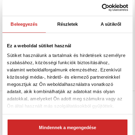
Beleegyezés
Részletek
A sütikről
SVX Árnyékoló ponyva antracit
EU SELECT Madárháló
szürke 5x5x5
871 Ft
1 162 Ft
Ez a weboldal sütiket használ
8 534 Ft
40 005 Ft
Szélesség (m): 4 m
Sütiket használunk a tartalmak és hirdetések személyre
Méret (axbxc m): 5x5x5 m
Hosszúság (m): 5 m
Szín: antracit
szabásához, közösségi funkciók biztosításához,
Raktáron 341 db
Raktáron 19 db
valamint weboldalforgalmunk elemzéséhez. Ezenkívül
közösségi média-, hirdető- és elemező partnereinkkel
Kosárba
Kosárba
megosztjuk az Ön weboldalhasználatra vonatkozó
adatait, akik kombinálhatják az adatokat más olyan
adatokkal, amelyeket Ön adott meg számukra vagy az
-27 %
-63 %
Ön által használt más szolgáltatásokból gyűjtöttek.
Bestseller
Akció
Mindennek a megengedése