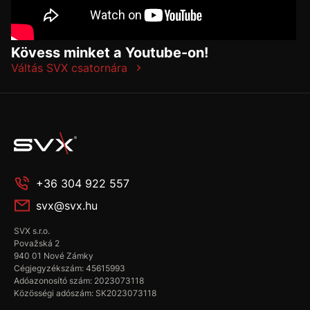
Kövess minket a Youtube-on!
Váltás SVX csatornára
+36 304 922 557
svx@svx.hu
SVX s.r.o.
Považská 2
940 01 Nové Zámky
Cégjegyzékszám: 45615993
Adóazonosító szám: 2023073118
Közösségi adószám: SK2023073118