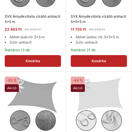
SVX Árnyékvitorla vízálló antracit
SVX Árnyékvitorla vízálló antracit
5x5 m
5x5x5 m
22 403 Ft
40 005 Ft
11 735 Ft
40 005 Ft
Méret (axb m): 5x5 m
Méret (axbxc m): 5x5x5 m
Szín: antracit
Szín: antracit
Raktáron 13 db
Raktáron 21 db
Kosárba
Kosárba
-63 %
-44 %
Akció
Akció