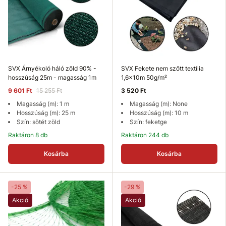
SVX Árnyékoló háló zöld 90% -
SVX Fekete nem szőtt textília
hosszúság 25m - magasság 1m
1,6x10m 50g/m²
9 601 Ft
15 255 Ft
3 520 Ft
Magasság (m): 1 m
Magasság (m): None
Hosszúság (m): 25 m
Hosszúság (m): 10 m
Szín: sötét zöld
Szín: feketge
Raktáron 8 db
Raktáron 244 db
Kosárba
Kosárba
-25 %
-29 %
Akció
Akció