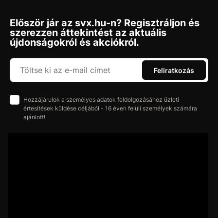
Először jár az svx.hu-n? Regisztráljon és
szerezzen áttekintést az aktuális
újdonságokról és akciókról.
Feliratkozás
Hozzájárulok a személyes adatok feldolgozásához üzleti
értesítések küldése céljából - 16 éven felüli személyek számára
ajánlott!