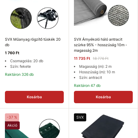
SVX Műanyag rögzítő tüskék 20
SVX Árnyékoló háló antracit
db
szürke 95% - hosszúság 10m -
magasság 2m
1 760 Ft
11 735 Ft
18 776 Ft
Csomagolás: 20 db
Szín: fekete
Magasság (m): 2 m
Hosszúság (m): 10 m
Raktáron 326 db
Szín: antracit
Raktáron 47 db
Kosárba
Kosárba
-37 %
SVX
Akció