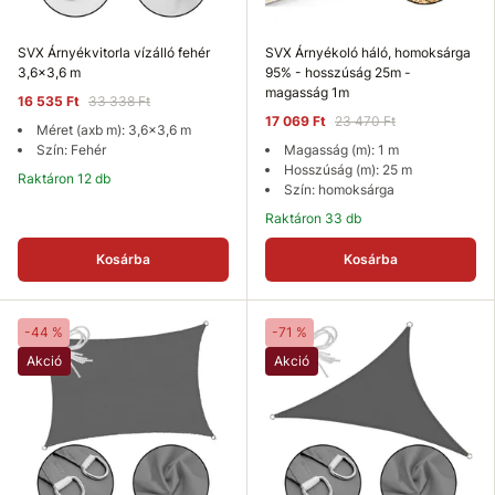
SVX Árnyékvitorla vízálló fehér
SVX Árnyékoló háló, homoksárga
3,6x3,6 m
95% - hosszúság 25m -
magasság 1m
16 535 Ft
33 338 Ft
17 069 Ft
23 470 Ft
Méret (axb m): 3,6x3,6 m
Szín: Fehér
Magasság (m): 1 m
Hosszúság (m): 25 m
Raktáron 12 db
Szín: homoksárga
Raktáron 33 db
Kosárba
Kosárba
-44 %
-71 %
Akció
Akció