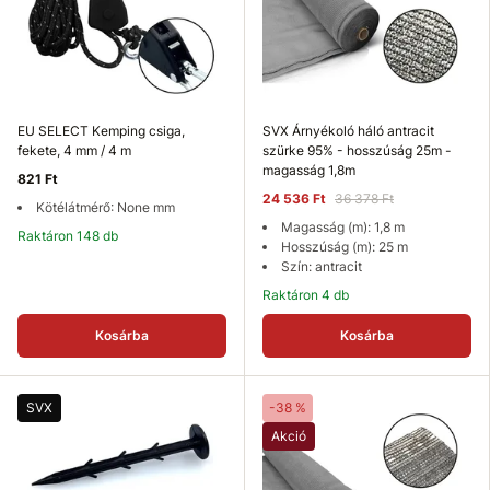
EU SELECT Kemping csiga,
SVX Árnyékoló háló antracit
fekete, 4 mm / 4 m
szürke 95% - hosszúság 25m -
magasság 1,8m
821 Ft
24 536 Ft
36 378 Ft
Kötélátmérő: None mm
Magasság (m): 1,8 m
Raktáron 148 db
Hosszúság (m): 25 m
Szín: antracit
Raktáron 4 db
Kosárba
Kosárba
SVX
-38 %
Akció