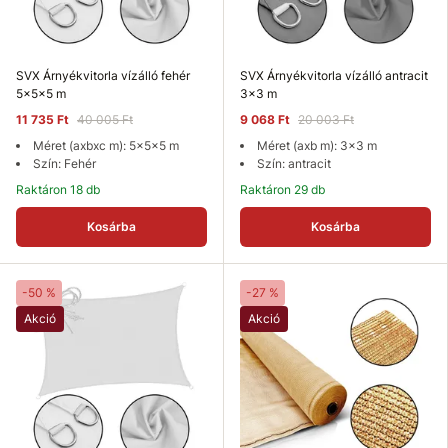
SVX Árnyékvitorla vízálló fehér
SVX Árnyékvitorla vízálló antracit
5x5x5 m
3x3 m
11 735 Ft
40 005 Ft
9 068 Ft
20 003 Ft
Méret (axbxc m): 5x5x5 m
Méret (axb m): 3x3 m
Szín: Fehér
Szín: antracit
Raktáron 18 db
Raktáron 29 db
Kosárba
Kosárba
-50 %
-27 %
Akció
Akció