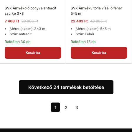
SVX Árnyékoló ponyva antracit
SVX Árnyékvitorla vízálló fehér
szürke 3x3
5x5 m
7 468 Ft
20 003 Ft
22 403 Ft
40 005 Ft
Méret (axb m): 3x3 m
Méret (axb m): 5x5 m
Szín: antracit
Szín: Fehér
Raktáron 30 db
Raktáron 15 db
Kosárba
Kosárba
Következő 24 termékek betöltése
1
2
3