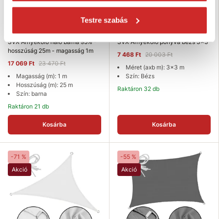
Testre szabás
SVX Árnyékoló háló barna 95% -
SVX Árnyékoló ponyva bézs 3x3
hosszúság 25m - magasság 1m
7 468 Ft
20 003 Ft
17 069 Ft
23 470 Ft
Méret (axb m): 3x3 m
Magasság (m): 1 m
Szín: Bézs
Hosszúság (m): 25 m
Raktáron 32 db
Szín: barna
Raktáron 21 db
Kosárba
Kosárba
-71 %
-55 %
Akció
Akció