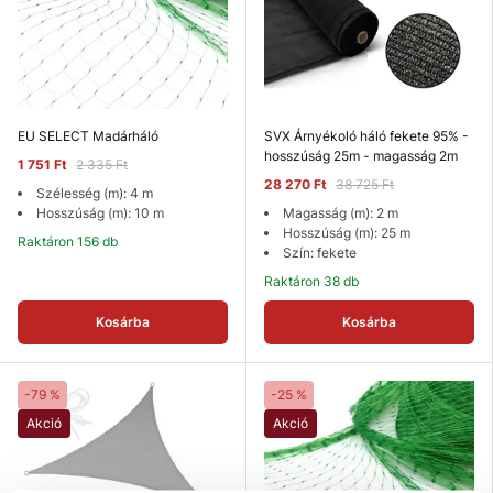
EU SELECT Madárháló
SVX Árnyékoló háló fekete 95% -
hosszúság 25m - magasság 2m
1 751 Ft
2 335 Ft
28 270 Ft
38 725 Ft
Szélesség (m): 4 m
Hosszúság (m): 10 m
Magasság (m): 2 m
Hosszúság (m): 25 m
Raktáron 156 db
Szín: fekete
Raktáron 38 db
Kosárba
Kosárba
-79 %
-25 %
Akció
Akció