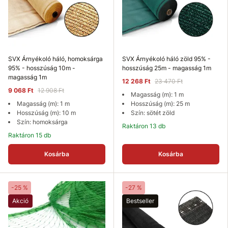
SVX Árnyékoló háló, homoksárga
SVX Árnyékoló háló zöld 95% -
95% - hosszúság 10m -
hosszúság 25m - magasság 1m
magasság 1m
12 268 Ft
23 470 Ft
9 068 Ft
12 908 Ft
Magasság (m): 1 m
Magasság (m): 1 m
Hosszúság (m): 25 m
Hosszúság (m): 10 m
Szín: sötét zöld
Szín: homoksárga
Raktáron 13 db
Raktáron 15 db
Kosárba
Kosárba
-25 %
-27 %
Akció
Bestseller