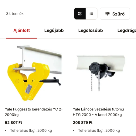
Szűrő
34 termék
Ajánlott
Legújabb
Legolcsóbb
Legdrág
Yale Függesztő berendezés YC 2-
Yale Láncos vezérlésű futómű
2000kg
HTG 2000 - A kocsi 2000kg
52 807 Ft
208 879 Ft
Teherbírás (kg): 2000 kg
Teherbírás (kg): 2000 kg