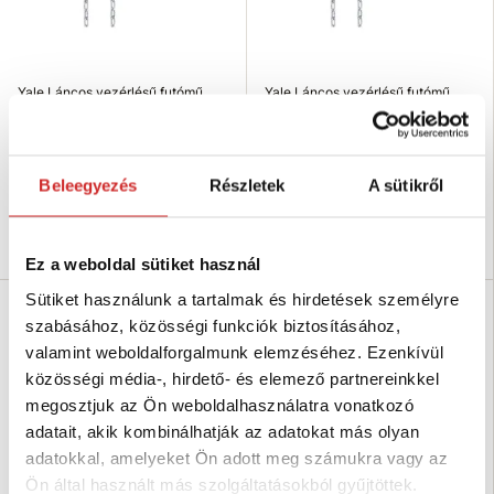
Yale Láncos vezérlésű futómű
Yale Láncos vezérlésű futómű
HTG 15 000 - B kocsi 15 000kg
HTG 10 000 - B kocsi 10 000kg
2 129 866 Ft
902 406 Ft
Teherbírás (kg): 15000 kg
Teherbírás (kg): 10000 kg
Beleegyezés
Részletek
A sütikről
Nincs készleten
Nincs készleten
Elérhetőség ellenőrzése
Elérhetőség ellenőrzése
Ez a weboldal sütiket használ
Sütiket használunk a tartalmak és hirdetések személyre
szabásához, közösségi funkciók biztosításához,
valamint weboldalforgalmunk elemzéséhez. Ezenkívül
közösségi média-, hirdető- és elemező partnereinkkel
megosztjuk az Ön weboldalhasználatra vonatkozó
adatait, akik kombinálhatják az adatokat más olyan
adatokkal, amelyeket Ön adott meg számukra vagy az
Ön által használt más szolgáltatásokból gyűjtöttek.