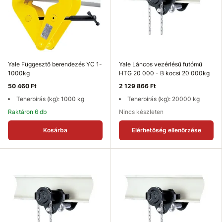
Yale Függesztő berendezés YC 1-
Yale Láncos vezérlésű futómű
1000kg
HTG 20 000 - B kocsi 20 000kg
50 460 Ft
2 129 866 Ft
Teherbírás (kg): 1000 kg
Teherbírás (kg): 20000 kg
Raktáron 6 db
Nincs készleten
Kosárba
Elérhetőség ellenőrzése