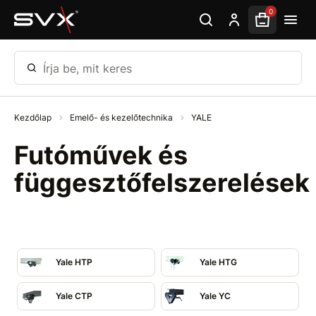
Ugrás az oldal fő részéhez
0
Írja be, mit keres
Kezdőlap
Emelő- és kezelőtechnika
YALE
Futóművek és
függesztőfelszerelések
Yale HTP
Yale HTG
Yale CTP
Yale YC