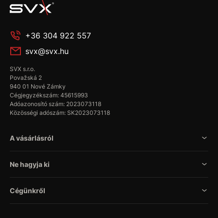
+36 304 922 557
svx@svx.hu
SVX s.r.o.
Považská 2
940 01 Nové Zámky
Cégjegyzékszám: 45615993
Adóazonosító szám: 2023073118
Közösségi adószám: SK2023073118
A vásárlásról
Ne hagyja ki
Cégünkről