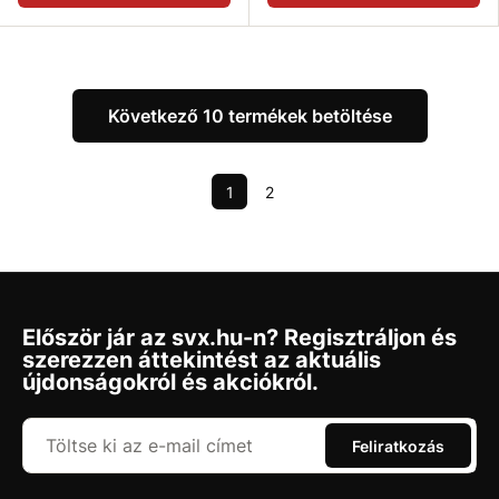
Következő 10 termékek betöltése
1
2
Először jár az svx.hu-n? Regisztráljon és
szerezzen áttekintést az aktuális
újdonságokról és akciókról.
Feliratkozás