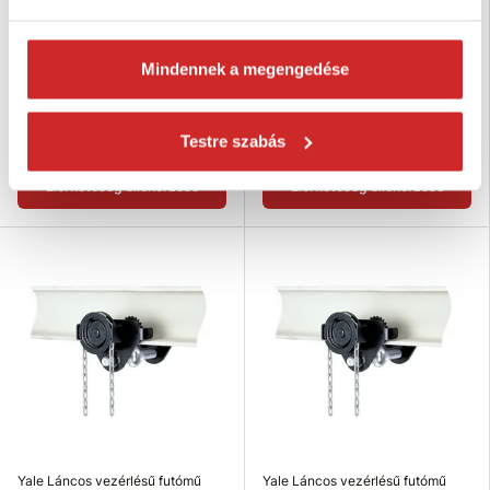
Yale Láncos vezérlésű futómű
Yale Láncos vezérlésű futómű
HTG 8000 - B kocsi 8000kg
HTG 5000 - B kocsi 5000kg
Mindennek a megengedése
902 406 Ft
467 045 Ft
Teherbírás (kg): 8000 kg
Teherbírás (kg): 5000 kg
Testre szabás
Nincs készleten
Nincs készleten
Elérhetőség ellenőrzése
Elérhetőség ellenőrzése
Yale Láncos vezérlésű futómű
Yale Láncos vezérlésű futómű