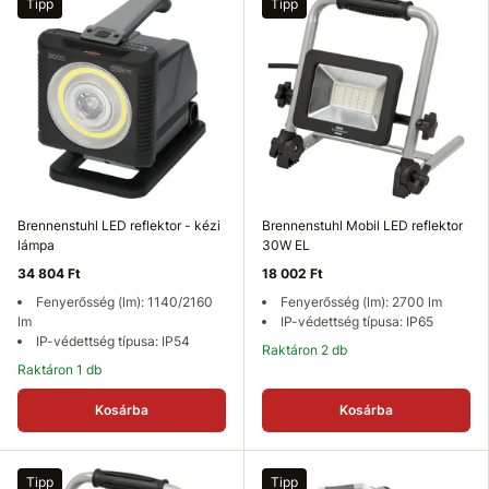
Tipp
Tipp
Brennenstuhl LED reflektor - kézi
Brennenstuhl Mobil LED reflektor
lámpa
30W EL
34 804 Ft
18 002 Ft
Fenyerősség (lm): 1140/2160
Fenyerősség (lm): 2700 lm
lm
IP-védettség típusa: IP65
IP-védettség típusa: IP54
Raktáron 2 db
Raktáron 1 db
Kosárba
Kosárba
Tipp
Tipp