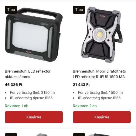
Tipp
Tipp
Brennenstuhl LED reflektor
Brennenstuhl Mobil újratölthető
akkumulátoros
LED reflektor RUFUS 1500 MA
46 326 Ft
21 443 Ft
Fenyerősség (lm): 3150 lm
Fenyerősség (lm): 1500 lm
IP-védettség típusa: IP65
IP-védettség típusa: IP65
Raktáron 1 db
Raktáron 2 db
Kosárba
Kosárba