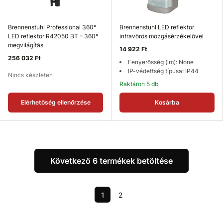
Brennenstuhl Professional 360°
Brennenstuhl LED reflektor
LED reflektor R42050 BT – 360°
infravörös mozgásérzékelővel
megvilágítás
14 922 Ft
256 032 Ft
Fenyerősség (lm): None
IP-védettség típusa: IP44
Nincs készleten
Raktáron 5 db
Elérhetőség ellenőrzése
Kosárba
Következő 6 termékek betöltése
1
2