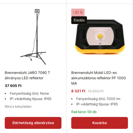
-31 %
Eladás
Brennenstuhl JARO 7060 T
Brennenstuhl Mobil LED-es
állványos LED reflektor
akkumulátoros reflektor PF 1000
MA
37 605 Ft
8 321 Ft
12 002 Ft
Fenyerősség (lm): None
IP-védettség típusa: IP65
Fenyerősség (lm): 1000 lm
IP-védettség típusa: IP65
Nincs készleten
Raktáron 59 db
Elérhetőség ellenőrzése
Kosárba