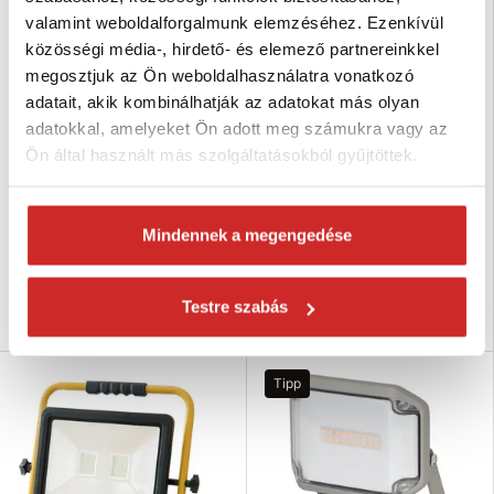
valamint weboldalforgalmunk elemzéséhez. Ezenkívül
közösségi média-, hirdető- és elemező partnereinkkel
megosztjuk az Ön weboldalhasználatra vonatkozó
adatait, akik kombinálhatják az adatokat más olyan
Brennenstuhl LED hibrid
Brennenstuhl p
adatokkal, amelyeket Ön adott meg számukra vagy az
építkezési reflektor – 12 500 lm,
98 412 Ft
Ön által használt más szolgáltatásokból gyűjtöttek.
IP55
Fenyerősség (lm): None
94 412 Ft
IP-védettség típusa: IP54
Fenyerősség (lm): 12500 lm
Raktáron 1 db
Mindennek a megengedése
IP-védettség típusa: IP55
Raktáron 1 db
Testre szabás
Kosárba
Kosárba
Tipp