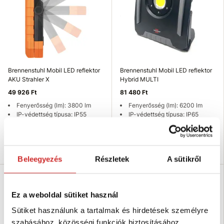
Brennenstuhl Mobil LED reflektor
Brennenstuhl Mobil LED reflektor
AKU Strahler X
Hybrid MULTI
49 926 Ft
81 480 Ft
Fenyerősség (lm): 3800 lm
Fenyerősség (lm): 6200 lm
IP-védettség típusa: IP55
IP-védettség típusa: IP65
Raktáron 2 db
Raktáron 1 db
Kosárba
Kosárba
Beleegyezés
Részletek
A sütikről
Ez a weboldal sütiket használ
Sütiket használunk a tartalmak és hirdetések személyre
szabásához, közösségi funkciók biztosításához,