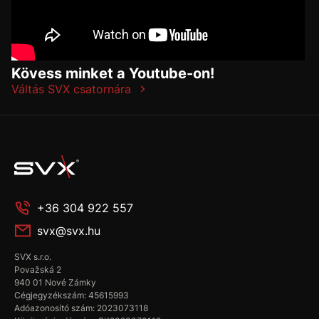
Kövess minket a Youtube-on!
Váltás SVX csatornára
+36 304 922 557
svx@svx.hu
SVX s.r.o.
Považská 2
940 01 Nové Zámky
Cégjegyzékszám: 45615993
Adóazonosító szám: 2023073118