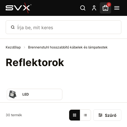
Ugrás az oldal fő részéhez
0
Írja be, mit keres
Kezdőlap
Brennenstuhl hosszabbító kábelek és lámpatestek
Reflektorok
LED
Szűrő
30 termék