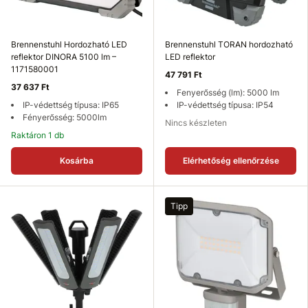
Brennenstuhl Hordozható LED
Brennenstuhl TORAN hordozható
reflektor DINORA 5100 lm –
LED reflektor
1171580001
47 791 Ft
37 637 Ft
Fenyerősség (lm): 5000 lm
IP-védettség típusa: IP65
IP-védettség típusa: IP54
Fényerősség: 5000lm
Nincs készleten
Raktáron 1 db
Kosárba
Elérhetőség ellenőrzése
Tipp