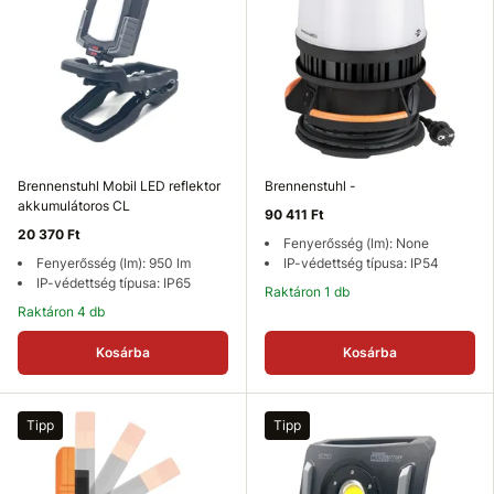
Brennenstuhl Mobil LED reflektor
Brennenstuhl -
akkumulátoros CL
90 411 Ft
20 370 Ft
Fenyerősség (lm): None
Fenyerősség (lm): 950 lm
IP-védettség típusa: IP54
IP-védettség típusa: IP65
Raktáron 1 db
Raktáron 4 db
Kosárba
Kosárba
Tipp
Tipp