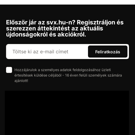
Először jár az svx.hu-n? Regisztráljon és
szerezzen áttekintést az aktuális
újdonságokról és akciókról.
Feliratkozás
Hozzájárulok a személyes adatok feldolgozásához üzleti
értesítések küldése céljából - 16 éven felüli személyek számára
ajánlott!