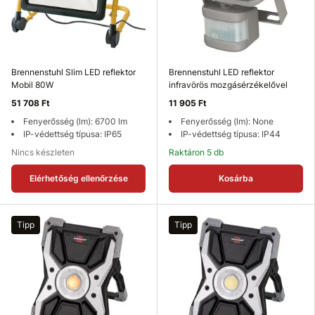
Brennenstuhl Slim LED reflektor
Brennenstuhl LED reflektor
Mobil 80W
infravörös mozgásérzékelővel
51 708 Ft
11 905 Ft
Fenyerősség (lm): 6700 lm
Fenyerősség (lm): None
IP-védettség típusa: IP65
IP-védettség típusa: IP44
Nincs készleten
Raktáron 5 db
Elérhetőség ellenőrzése
Kosárba
Tipp
Tipp