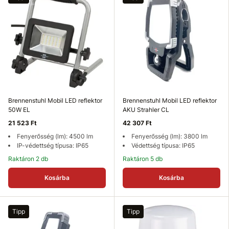
Brennenstuhl Mobil LED reflektor
Brennenstuhl Mobil LED reflektor
50W EL
AKU Strahler CL
21 523 Ft
42 307 Ft
Fenyerősség (lm): 4500 lm
Fenyerősség (lm): 3800 lm
IP-védettség típusa: IP65
Védettség típusa: IP65
Raktáron 2 db
Raktáron 5 db
Kosárba
Kosárba
Tipp
Tipp