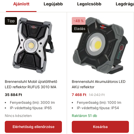
Ajánlott
Legújabb
Legolcsóbb
Legdrág
Tipp
-48 %
Eladás
Brennenstuhl Mobil újratölthető
Brennenstuhl Akumulátoros LED
LED reflektor RUFUS 3010 MA
AKU reflektor
35 884 Ft
7 468 Ft
14 242 Ft
Fenyerősség (lm): 3000 lm
Fenyerősség (lm): 1000 lm
IP-védettség típusa: IP65
IP-védettség típusa: IP54
Nincs készleten
Raktáron 51 db
Elérhetőség ellenőrzése
Kosárba