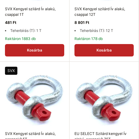
SVX Kengyel szilárd Ív alakú,
SVX Kengyel szilárd Ív alakú,
csappal 1T
csappal 12T
481 Ft
8 801 Ft
Teherbírás (T): 1 T
Teherbírás (T): 12 T
Raktáron 1883 db
Raktáron 178 db
Kosárba
Kosárba
SVX
SVX Kengyel szilárd Ív alakú,
EU SELECT Szilárd kengyel Ív