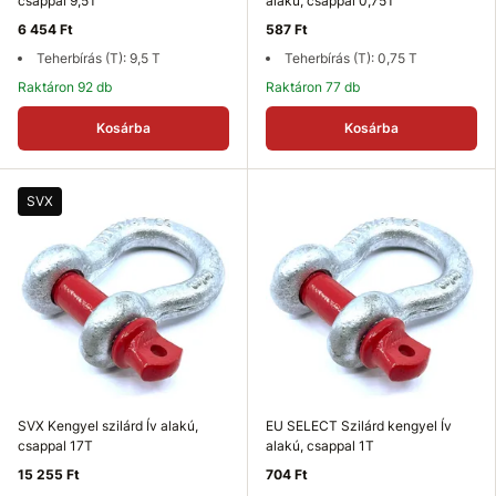
csappal 9,5T
alakú, csappal 0,75T
6 454 Ft
587 Ft
Teherbírás (T): 9,5 T
Teherbírás (T): 0,75 T
Raktáron 92 db
Raktáron 77 db
Kosárba
Kosárba
SVX
SVX Kengyel szilárd Ív alakú,
EU SELECT Szilárd kengyel Ív
csappal 17T
alakú, csappal 1T
15 255 Ft
704 Ft