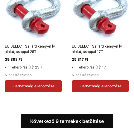
EU SELECT Szilárd kengyel Ív
EU SELECT Szilárd kengyel Ív
alakú, csappal 25T
alakú, csappal 17T
39 898 Ft
25 817 Ft
Teherbírás (T): 25 T
Teherbírás (T): 17 T
Nincs készleten
Nincs készleten
Elérhetőség ellenőrzése
Elérhetőség ellenőrzése
Következő 9 termékek betöltése