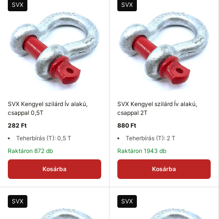
SVX
SVX
SVX Kengyel szilárd Ív alakú,
SVX Kengyel szilárd Ív alakú,
csappal 0,5T
csappal 2T
282 Ft
880 Ft
Teherbírás (T): 0,5 T
Teherbírás (T): 2 T
Raktáron 872 db
Raktáron 1943 db
Kosárba
Kosárba
SVX
SVX