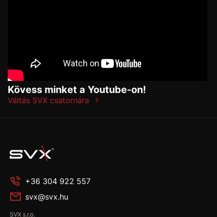
Kövess minket a Youtube-on!
Váltás SVX csatornára
+36 304 922 557
svx@svx.hu
SVX s.r.o.