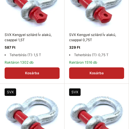
SVX Kengyel szilárd Ív alakú,
SVX Kengyel szilárd Ív alakú,
csappal 1,5T
csappal 0,75T
587 Ft
329 Ft
Teherbírás (T): 1,5 T
Teherbírás (T): 0,75 T
Raktáron 1302 db
Raktáron 1516 db
Kosárba
Kosárba
SVX
SVX