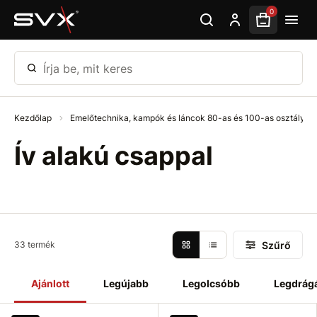
Ugrás az oldal fő részéhez
0
Írja be, mit keres
Kezdőlap
Emelőtechnika, kampók és láncok 80-as és 100-as osztály
Ív alakú csappal
Szűrő
33 termék
Ajánlott
Legújabb
Legolcsóbb
Legdrág