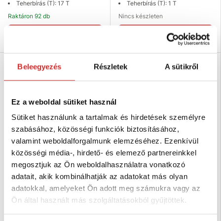
Teherbírás (T): 17 T
Teherbírás (T): 1 T
Raktáron 92 db
Nincs készleten
Kosárba
Elérhetőség ellenőrzése
Beleegyezés
Részletek
A sütikről
SVX
Ez a weboldal sütiket használ
Sütiket használunk a tartalmak és hirdetések személyre
szabásához, közösségi funkciók biztosításához,
valamint weboldalforgalmunk elemzéséhez. Ezenkívül
közösségi média-, hirdető- és elemező partnereinkkel
megosztjuk az Ön weboldalhasználatra vonatkozó
EU SELECT Szilárd kengyel Ív
SVX Kengyel szilárd Ív alakú,
adatait, akik kombinálhatják az adatokat más olyan
alakú, csappal 1,5T
csappal 0,33T
adatokkal, amelyeket Ön adott meg számukra vagy az
1 056 Ft
270 Ft
Ön által használt más szolgáltatásokból gyűjtöttek.
Teherbírás (T): 1,5 T
Teherbírás (T): 0,33 T
Raktáron 4 db
Raktáron 251 db