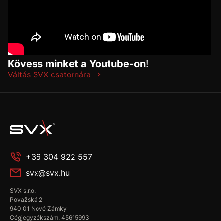
Kövess minket a Youtube-on!
Váltás SVX csatornára
+36 304 922 557
svx@svx.hu
SVX s.r.o.
Považská 2
940 01 Nové Zámky
Cégjegyzékszám: 45615993