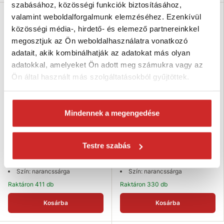
szabásához, közösségi funkciók biztosításához,
valamint weboldalforgalmunk elemzéséhez. Ezenkívül
közösségi média-, hirdető- és elemező partnereinkkel
megosztjuk az Ön weboldalhasználatra vonatkozó
adatait, akik kombinálhatják az adatokat más olyan
adatokkal, amelyeket Ön adott meg számukra vagy az
Ön által használt más szolgáltatásokból gyűjtöttek.
Mindennek a megengedése
EU SELECT Pánt J-kampóval 7,5
EU SELECT Pánt J-kampóval 3,5
m
m
1 350 Ft
1 314 Ft
Testre szabás
Teherbírás (T): 1 T
Teherbírás (T): 2 T
Hosszúság (m): 7,5 m
Hosszúság (m): 3,5 m
Szín: narancssárga
Szín: narancssárga
Raktáron 411 db
Raktáron 330 db
Kosárba
Kosárba