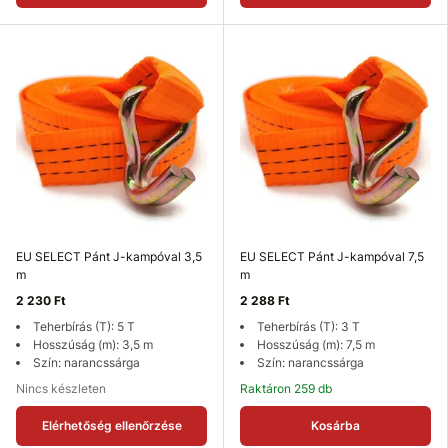
EU SELECT Pánt J-kampóval 3,5
EU SELECT Pánt J-kampóval 7,5
m
m
2 230 Ft
2 288 Ft
Teherbírás (T): 5 T
Teherbírás (T): 3 T
Hosszúság (m): 3,5 m
Hosszúság (m): 7,5 m
Szín: narancssárga
Szín: narancssárga
Nincs készleten
Raktáron 259 db
Elérhetőség ellenőrzése
Kosárba