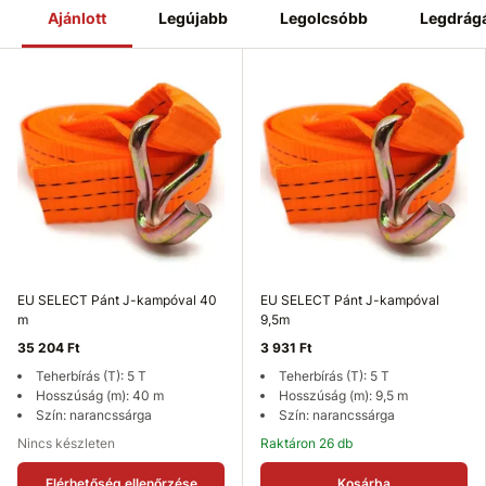
Ajánlott
Legújabb
Legolcsóbb
Legdrág
EU SELECT Pánt J-kampóval 40
EU SELECT Pánt J-kampóval
m
9,5m
35 204 Ft
3 931 Ft
Teherbírás (T): 5 T
Teherbírás (T): 5 T
Hosszúság (m): 40 m
Hosszúság (m): 9,5 m
Szín: narancssárga
Szín: narancssárga
Nincs készleten
Raktáron 26 db
Elérhetőség ellenőrzése
Kosárba