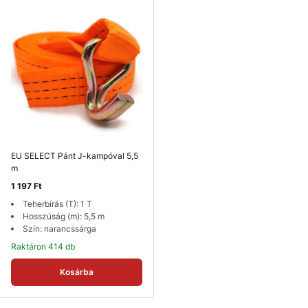
EU SELECT Pánt J-kampóval 5,5
m
1 197 Ft
Teherbírás (T): 1 T
Hosszúság (m): 5,5 m
Szín: narancssárga
Raktáron 414 db
Kosárba