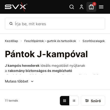
Ugrás az oldal fő részéhez
0
Írja be, mit keres
Kezdőlap
Feszítőpántok – gurtnik és tartozékok
Szorítószalagok alk
Pántok J-kampóval
J kampós hevederek
ideális megoldást nyújtanak
a
rakomány biztonságos és megbízható
rögzítésére
szállítás közben. Az
erős J kampók
biztosítják
a
stabil rögzítést
még nehéz körülmények között
Mutass többet
is. Különböző
hosszúságban (3,5 m – 9,5
m)
és
teherbírással (1 – 5 tonna)
elérhetők,
kiváló minőségű
poliészterből (PES)
készülnek, és megfelelnek az
EN 12195-
Szűrő
11 termék
2
szabványnak.​