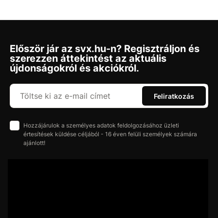
Először jár az svx.hu-n? Regisztráljon és
szerezzen áttekintést az aktuális
újdonságokról és akciókról.
Feliratkozás
Hozzájárulok a személyes adatok feldolgozásához üzleti
értesítések küldése céljából - 16 éven felüli személyek számára
ajánlott!