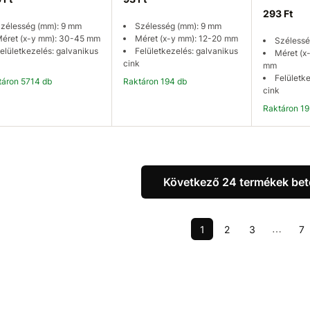
293 Ft
zélesség (mm): 9 mm
Szélesség (mm): 9 mm
éret (x-y mm): 30-45 mm
Méret (x-y mm): 12-20 mm
Szélessé
elületkezelés: galvanikus
Felületkezelés: galvanikus
Méret (x
cink
mm
Felületk
ktáron 5714 db
Raktáron 194 db
cink
Raktáron 19
Kosárba
Kosárba
K
Következő 24 termékek bet
1
2
3
7
⋯