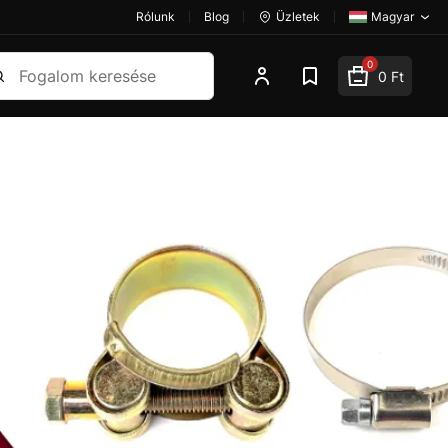
Rólunk
Blog
Üzletek
Magyar
esés
0
0 Ft