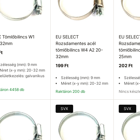
 Tömlőbilincs W1
EU SELECT
EU SELEC
-32mm
Rozsdamentes acél
Rozsdamen
tömlőbilincs W4 A2 20-
tömlőbili
Ft
32mm
25mm
zélesség (mm): 9 mm
199 Ft
202 Ft
éret (x-y mm): 20-32 mm
elületkezelés: galvanikus
Szélesség (mm): 9 mm
Szélessé
Méret (x-y mm): 20-32 mm
Méret (x
ktáron 4458 db
Raktáron 200 db
Nincs kész
Kosárba
Kosárba
Elérhetős
SVX
SVX