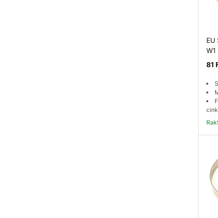
EU 
W1
81 
S
M
F
cink
Ra