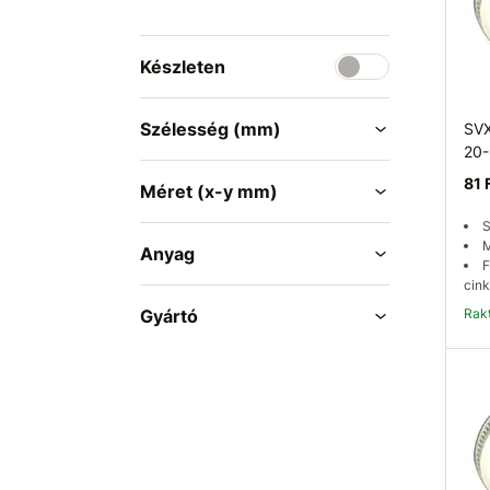
Készleten
Szélesség (mm)
SVX
20
81 
Méret (x-y mm)
S
M
Anyag
F
cink
Gyártó
Ra