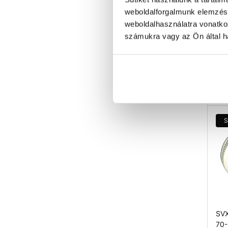
EU 
weboldalforgalmunk elemzésé
W1
weboldalhasználatra vonatko
82 
számukra vagy az Ön által ha
S
M
F
cink
Ra
S
SVX
70