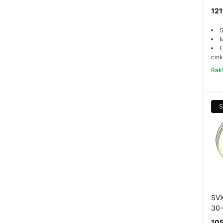
121
S
M
F
cink
Ra
S
SVX
30
105