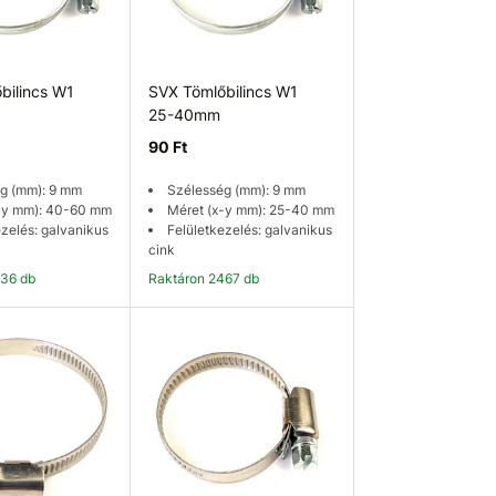
bilincs W1
SVX Tömlőbilincs W1
25-40mm
90 Ft
g (mm): 9 mm
Szélesség (mm): 9 mm
-y mm): 40-60 mm
Méret (x-y mm): 25-40 mm
ezelés: galvanikus
Felületkezelés: galvanikus
cink
336 db
Raktáron 2467 db
osárba
Kosárba