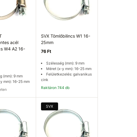
T
SVX Tömlőbilincs W1 16-
tes acél
25mm
ncs W4 A2 16-
76 Ft
Szélesség (mm): 9 mm
Méret (x-y mm): 16-25 mm
Felületkezelés: galvanikus
g (mm): 9 mm
cink
-y mm): 16-25 mm
Raktáron 744 db
leten
ég ellenőrzése
Kosárba
SVX