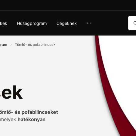
Ker
ékek
Hűségprogram
Cégeknek
ogram
Tömlő- és pofabilincsek
sek
ömlő- és pofabilincseket
 amelyek
hatékonyan
lakozást. Emellett
széles
zül biztosan választhat az