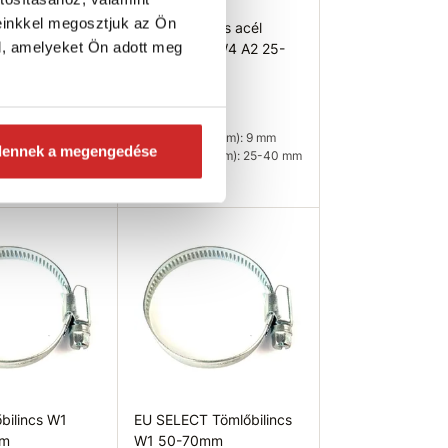
bilincs W2
EU SELECT
einkkel megosztjuk az Ön
tes acél/zn
Rozsdamentes acél
l, amelyeket Ön adott meg
tömlőbilincs W4 A2 25-
40mm
243 Ft
g (mm): 9 mm
-y mm): 32-50 mm
Szélesség (mm): 9 mm
dennek a megengedése
Méret (x-y mm): 25-40 mm
leten
Raktáron 173 db
ég ellenőrzése
Kosárba
bilincs W1
EU SELECT Tömlőbilincs
mm
W1 50-70mm