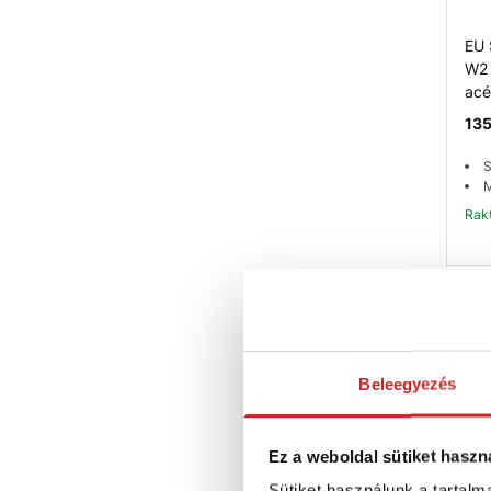
EU 
W2 
acé
135
S
M
Ra
Beleegyezés
Ez a weboldal sütiket haszn
Sütiket használunk a tartal