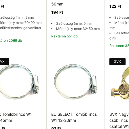
50mm
 Ft
122 Ft
194 Ft
zélesség (mm): 9 mm
Szélessé
éret (x-y mm): 70-90 mm
Méret (x
Szélesség (mm): 9 mm
elületkezelés: galvanikus
mm
Méret (x-y mm): 32-50 mm
Felületk
Raktáron 551 db
cink
ktáron 2069 db
Raktáron 3
Kosárba
Kosárba
K
VX
SVX
 Tömlőbilincs W1
EU SELECT Tömlőbilincs
SVX Nagy
-45mm
W1 12-20mm
csőbilincs
csattal 
 Ft
93 Ft