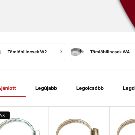
Tömlőbilincsek W2
Tömlőbilincsek W4
jánlott
Legújabb
Legolcsóbb
Legd
VX