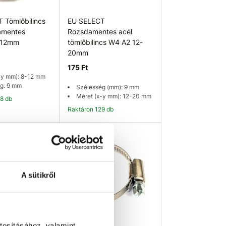
 Tömlőbilincs
EU SELECT
amentes
Rozsdamentes acél
8-12mm
tömlőbilincs W4 A2 12-
20mm
175 Ft
-y mm): 8-12 mm
g: 9 mm
Szélesség (mm): 9 mm
Méret (x-y mm): 12-20 mm
98 db
Raktáron 129 db
osárba
Kosárba
A sütikről
tosításához, valamint