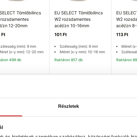
SELECT Tömlőbilincs
EU SELECT Tömlőbilincs
EU SELECT
rozsdamentes
W2 rozsdamentes
W2 rozsd
l/zn 12-20mm
acél/zn 10-16mm
acél/zn 
 Ft
101 Ft
113 Ft
zélesség (mm): 9 mm
Szélesség (mm): 9 mm
Méret (x
éret (x-y mm): 12-20 mm
Méret (x-y mm): 10-16 mm
Szélessé
ktáron 499 db
Raktáron 857 db
Raktáron 8
Kosárba
Kosárba
K
SVX
SVX
Részletek
ál
mak és hirdetések személyre szabásához, közösségi funkciók biz