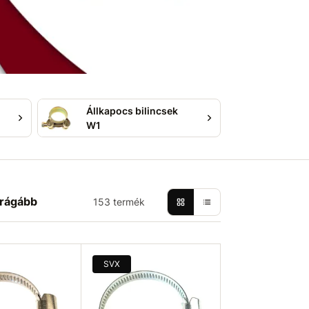
Állkapocs bilincsek
W1
rágább
153 termék
SVX