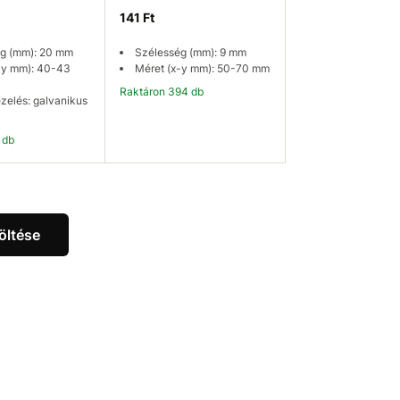
141 Ft
g (mm): 20 mm
Szélesség (mm): 9 mm
-y mm): 40-43
Méret (x-y mm): 50-70 mm
Raktáron 394 db
ezelés: galvanikus
 db
osárba
Kosárba
öltése