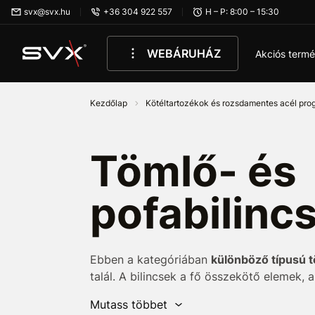
Ugrás az oldal fő részéhez
svx@svx.hu
+36 304 922 557
H – P: 8:00 – 15:30
WEBÁRUHÁZ
Akciós term
Kezdőlap
Kötéltartozékok és rozsdamentes acél pr
Tömlő- és
pofabilinc
Ebben a kategóriában
különböző típusú t
talál. A bilincsek a fő összekötő elemek,
tömítenek
bármilyen tömlő- vagy csőcsat
Mutass többet
méretválasztékot
is kínálunk, amelyek kö