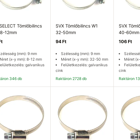
SELECT Tömlőbilincs
SVX Tömlőbilincs W1
SVX Tömlő
 8-12mm
32-50mm
40-60mm
Ft
94 Ft
106 Ft
zélesség (mm): 9 mm
Szélesség (mm): 9 mm
Szélessé
éret (x-y mm): 8-12 mm
Méret (x-y mm): 32-50 mm
Méret (x
elületkezelés: galvanikus
Felületkezelés: galvanikus
Felületk
cink
cink
ktáron 346 db
Raktáron 2728 db
Raktáron 1
Kosárba
Kosárba
K