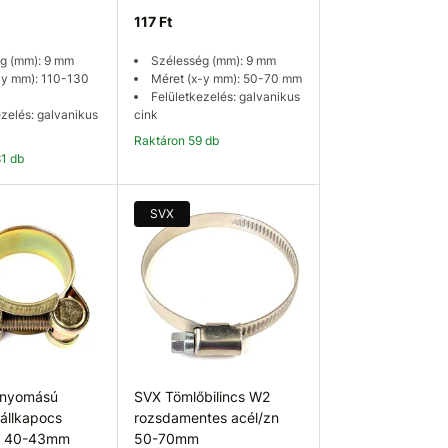
117 Ft
g (mm): 9 mm
Szélesség (mm): 9 mm
-y mm): 110-130
Méret (x-y mm): 50-70 mm
Felületkezelés: galvanikus
ezelés: galvanikus
cink
Raktáron 59 db
81 db
osárba
Kosárba
SVX
nyomású
SVX Tömlőbilincs W2
 állkapocs
rozsdamentes acél/zn
W1 40-43mm
50-70mm