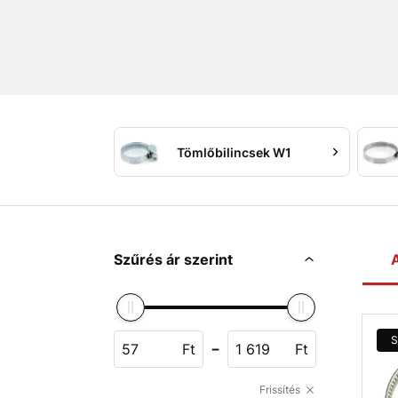
Ön igényei szerint.
Tömlőbilincsek W1
Szűrés ár szerint
A
S
-
Ft
Ft
Frissítés