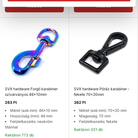
Kosárba
Kosárba
SVX hardware Forgó karabiner
SVX hardware Póráz karabiner -
szivárványos 46x10mm
fekete 70x20mm
263 Ft
362 Ft
Méret (axb mm): 46x10 mm
Méret (axb mm): 70x20 mm
Hosszúság (mm): 46 mm
Magasság: 70 mm
Felületkezelés: neokróm
Felületkezelés: fekete
titánnal
Raktáron 331 db
Raktáron 773 db