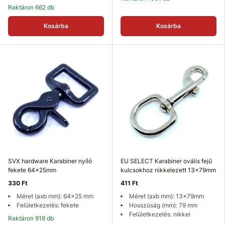
Raktáron 662 db
Kosárba
Kosárba
SVX hardware Karabiner nyíló
EU SELECT Karabiner ovális fejű
fekete 64x25mm
kulcsokhoz nikkelezett 13x79mm
330 Ft
411 Ft
Méret (axb mm): 64x25 mm
Méret (axb mm): 13x79mm
Felületkezelés: fekete
Hosszúság (mm): 79 mm
Felületkezelés: nikkel
Raktáron 918 db