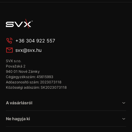
+36 304 922 557
svx@svx.hu
SVX s.r.o.
Považská 2
940 01 Nové Zámky
Cégjegyzékszám: 45615993
Adóazonosító szám: 2023073118
Közösségi adószám: SK2023073118
A vásárlásról
Ne hagyja ki