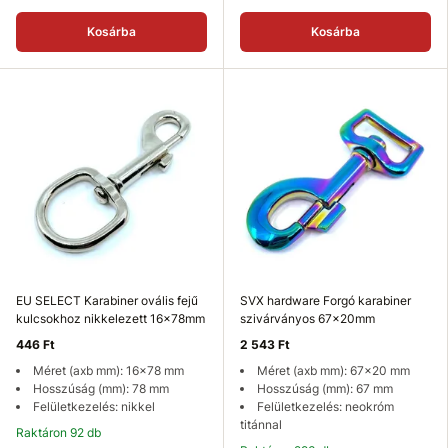
Kosárba
Kosárba
EU SELECT Karabiner ovális fejű
SVX hardware Forgó karabiner
kulcsokhoz nikkelezett 16x78mm
szivárványos 67x20mm
446 Ft
2 543 Ft
Méret (axb mm): 16x78 mm
Méret (axb mm): 67x20 mm
Hosszúság (mm): 78 mm
Hosszúság (mm): 67 mm
Felületkezelés: nikkel
Felületkezelés: neokróm
titánnal
Raktáron 92 db