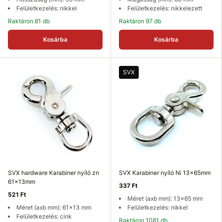
Felületkezelés: nikkel
Felületkezelés: nikkelezett
Raktáron 81 db
Raktáron 97 db
Kosárba
Kosárba
SVX
SVX hardware Karabiner nyíló zn
SVX Karabiner nyíló Ni 13x65mm
61x13mm
337 Ft
521 Ft
Méret (axb mm): 13x65 mm
Méret (axb mm): 61x13 mm
Felületkezelés: nikkel
Felületkezelés: cink
Raktáron 1081 db