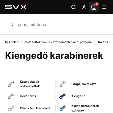
Ugrás az oldal fő részéhez
0
Írja be, mit keres
Kezdőlap
Kötéltartozékok és rozsdamentes acél program
Karabiner
Kiengedő karabinerek
Kétoldalasak
Forgó, rovátkával
nikkelezettek
Hevederes
Kiengedő
Kioldó karabinerek
Ovális fejű kulcsokra
színesek