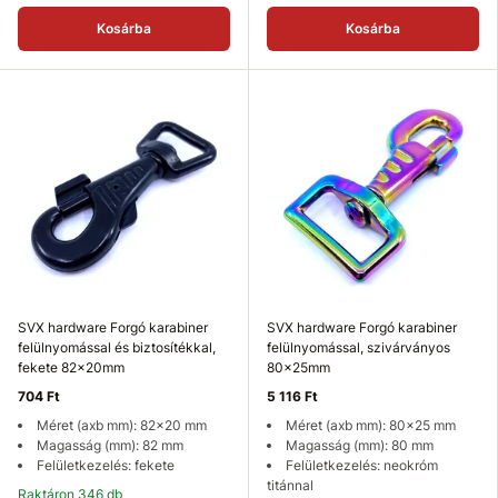
Kosárba
Kosárba
SVX hardware Forgó karabiner
SVX hardware Forgó karabiner
felülnyomással és biztosítékkal,
felülnyomással, szivárványos
fekete 82x20mm
80x25mm
704 Ft
5 116 Ft
Méret (axb mm): 82x20 mm
Méret (axb mm): 80x25 mm
Magasság (mm): 82 mm
Magasság (mm): 80 mm
Felületkezelés: fekete
Felületkezelés: neokróm
titánnal
Raktáron 346 db