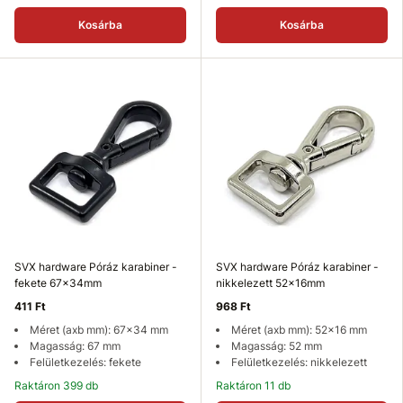
Kosárba
Kosárba
SVX hardware Póráz karabiner -
SVX hardware Póráz karabiner -
fekete 67x34mm
nikkelezett 52x16mm
411 Ft
968 Ft
Méret (axb mm): 67x34 mm
Méret (axb mm): 52x16 mm
Magasság: 67 mm
Magasság: 52 mm
Felületkezelés: fekete
Felületkezelés: nikkelezett
Raktáron 399 db
Raktáron 11 db