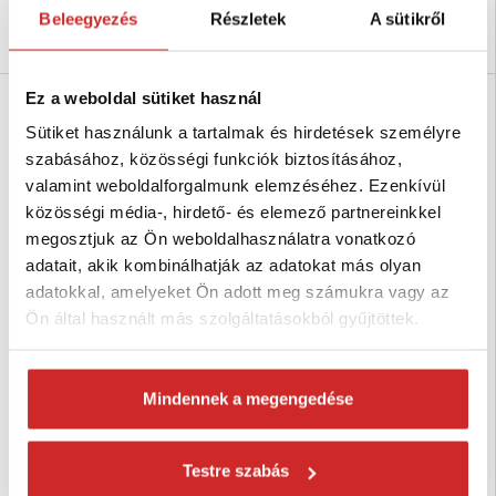
Beleegyezés
Részletek
A sütikről
Kosárba
Kosárba
Ez a weboldal sütiket használ
Sütiket használunk a tartalmak és hirdetések személyre
szabásához, közösségi funkciók biztosításához,
valamint weboldalforgalmunk elemzéséhez. Ezenkívül
közösségi média-, hirdető- és elemező partnereinkkel
megosztjuk az Ön weboldalhasználatra vonatkozó
adatait, akik kombinálhatják az adatokat más olyan
adatokkal, amelyeket Ön adott meg számukra vagy az
Ön által használt más szolgáltatásokból gyűjtöttek.
SVX hardware Forgó karabiner
SVX hardware Forgó karabiner
fekete 55x10mm
fekete 80x20mm
124 Ft
266 Ft
Mindennek a megengedése
Méret (axb mm): 55x10 mm
Méret (axb mm): 80x20 mm
Hosszúság (mm): 55 mm
Hosszúság (mm): 80 mm
Felületkezelés: fekete
Felületkezelés: fekete
Testre szabás
Raktáron 737 db
Raktáron 1340 db