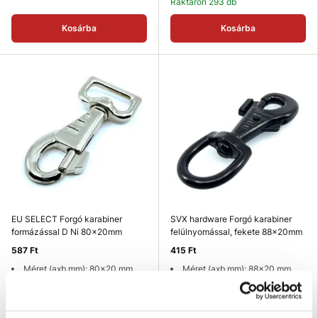
Raktáron 293 db
Kosárba
Kosárba
EU SELECT Forgó karabiner
SVX hardware Forgó karabiner
formázással D Ni 80x20mm
felülnyomással, fekete 88x20mm
587 Ft
415 Ft
Méret (axb mm): 80x20 mm
Méret (axb mm): 88x20 mm
Magasság (mm): 80 mm
Magasság (mm): 88 mm
Felületkezelés: nikkelezett
Felületkezelés: fekete
Raktáron 62 db
Raktáron 222 db