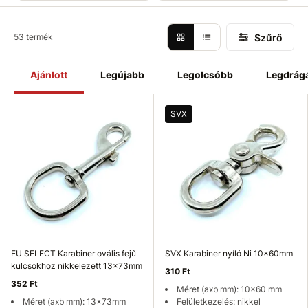
Szűrő
53 termék
Ajánlott
Legújabb
Legolcsóbb
Legdrág
SVX
EU SELECT Karabiner ovális fejű
SVX Karabiner nyíló Ni 10x60mm
kulcsokhoz nikkelezett 13x73mm
310 Ft
352 Ft
Méret (axb mm): 10x60 mm
Méret (axb mm): 13x73mm
Felületkezelés: nikkel