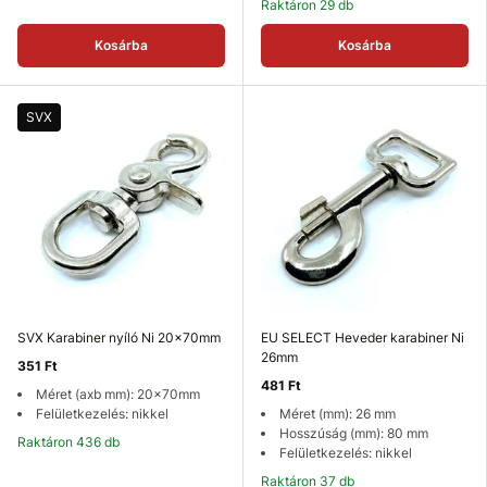
Raktáron 29 db
Kosárba
Kosárba
SVX
SVX Karabiner nyíló Ni 20x70mm
EU SELECT Heveder karabiner Ni
26mm
351 Ft
481 Ft
Méret (axb mm): 20x70mm
Felületkezelés: nikkel
Méret (mm): 26 mm
Hosszúság (mm): 80 mm
Raktáron 436 db
Felületkezelés: nikkel
Raktáron 37 db