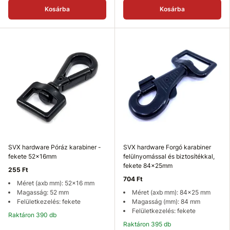
Kosárba
Kosárba
SVX hardware Póráz karabiner -
SVX hardware Forgó karabiner
fekete 52x16mm
felülnyomással és biztosítékkal,
fekete 84x25mm
255 Ft
704 Ft
Méret (axb mm): 52x16 mm
Magasság: 52 mm
Méret (axb mm): 84x25 mm
Felületkezelés: fekete
Magasság (mm): 84 mm
Felületkezelés: fekete
Raktáron 390 db
Raktáron 395 db