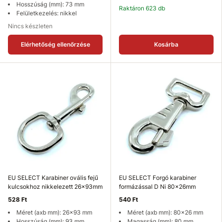
Hosszúság (mm): 73 mm
Raktáron 623 db
Felületkezelés: nikkel
Nincs készleten
Elérhetőség ellenőrzése
Kosárba
EU SELECT Karabiner ovális fejű
EU SELECT Forgó karabiner
kulcsokhoz nikkelezett 26x93mm
formázással D Ni 80x26mm
528 Ft
540 Ft
Méret (axb mm): 26x93 mm
Méret (axb mm): 80x26 mm
Hosszúság (mm): 93 mm
Magasság (mm): 80 mm