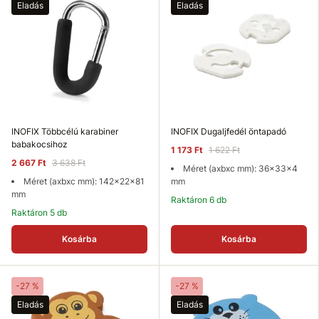
Eladás
Eladás
INOFIX Többcélú karabiner
INOFIX Dugaljfedél öntapadó
babakocsihoz
1 173 Ft
1 622 Ft
2 667 Ft
3 638 Ft
Méret (axbxc mm): 36x33x4
Méret (axbxc mm): 142x22x81
mm
mm
Raktáron 6 db
Raktáron 5 db
Kosárba
Kosárba
-27 %
-27 %
Eladás
Eladás