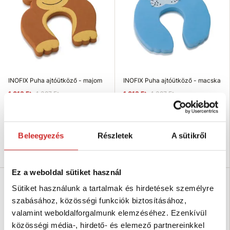
INOFIX Puha ajtóütköző - majom
INOFIX Puha ajtóütköző - macska
1 013 Ft
1 387 Ft
1 013 Ft
1 387 Ft
Méret (axbxc mm):
Méret (axbxc mm):
13x100x100 mm
13x100x106 mm
Raktáron 15 db
Raktáron 9 db
Beleegyezés
Részletek
A sütikről
Kosárba
Kosárba
Ez a weboldal sütiket használ
-26 %
-26 %
Sütiket használunk a tartalmak és hirdetések személyre
Eladás
Eladás
szabásához, közösségi funkciók biztosításához,
valamint weboldalforgalmunk elemzéséhez. Ezenkívül
közösségi média-, hirdető- és elemező partnereinkkel