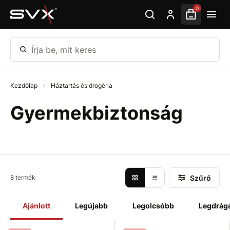
Ugrás az oldal fő részéhez
0
Írja be, mit keres
Kezdőlap
Háztartás és drogéria
Gyermekbiztonság
Szűrő
8 termék
Ajánlott
Legújabb
Legolcsóbb
Legdrág