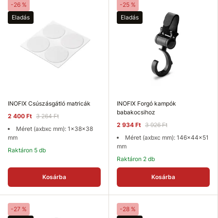
-26 %
-25 %
Eladás
Eladás
INOFIX Csúszásgátló matricák
INOFIX Forgó kampók
babakocsihoz
2 400 Ft
3 264 Ft
2 934 Ft
3 926 Ft
Méret (axbxc mm): 1x38x38
mm
Méret (axbxc mm): 146x44x51
mm
Raktáron 5 db
Raktáron 2 db
Kosárba
Kosárba
-27 %
-28 %