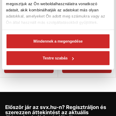
megosztjuk az Ön weboldalhasználatra vonatkozó
adatait, akik kombinálhatják az adatokat más olyan
adatokkal, amelyeket Ön adott meg számukra vagy az
Ön által használt más szolgáltatásokból gyűjtöttek.
INOFIX Biztonsági blokk
INOFIX Többcélú biztonsági zár
ablakokhoz
2 134 Ft
2 880 Ft
960 Ft
1 301 Ft
Mindennek a megengedése
Méret (axbxc mm): 36x107x13
Méret (axbxc mm): 25x127x14
mm
mm
Raktáron 1 db
Testre szabás
Raktáron 5 db
Kosárba
Kosárba
Először jár az svx.hu-n? Regisztráljon és
szerezzen áttekintést az aktuális