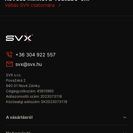
Váltás SVX csatornára
+36 304 922 557
svx@svx.hu
SVX s.r.o.
Považská 2
940 01 Nové Zámky
Cégjegyzékszám: 45615993
Adóazonosító szám: 2023073118
Közösségi adószám: SK2023073118
A vásárlásról