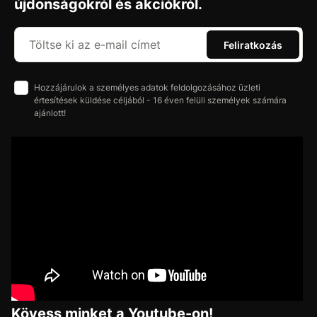
újdonságokról és akciókról.
Feliratkozás
Hozzájárulok a személyes adatok feldolgozásához üzleti
értesítések küldése céljából - 16 éven felüli személyek számára
ajánlott!
Kövess minket a Youtube-on!