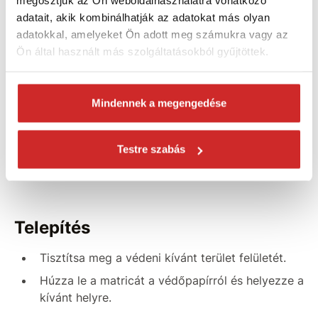
megosztjuk az Ön weboldalhasználatra vonatkozó
Jellemzők:
adatait, akik kombinálhatják az adatokat más olyan
adatokkal, amelyeket Ön adott meg számukra vagy az
Rendkívül erős és
tartós
.
Ön által használt más szolgáltatásokból gyűjtöttek.
Kiváló minőségű anyag.
Erős akril ragasztóval
rendelkeznek.
Mindennek a megengedése
A ragasztó ellenáll a víznek és a
tisztítószereknek.
Alkalmas beltéri és kültéri használatra egyaránt.
Testre szabás
Csomagban:
16 db
Telepítés
Tisztítsa meg a védeni kívánt terület felületét.
Húzza le a matricát a védőpapírról és helyezze a
kívánt helyre.