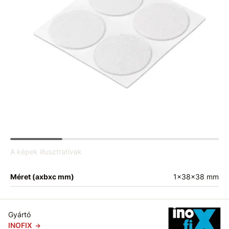
A képek illusztratívak
Méret (axbxc mm)
1x38x38 mm
Gyártó
INOFIX