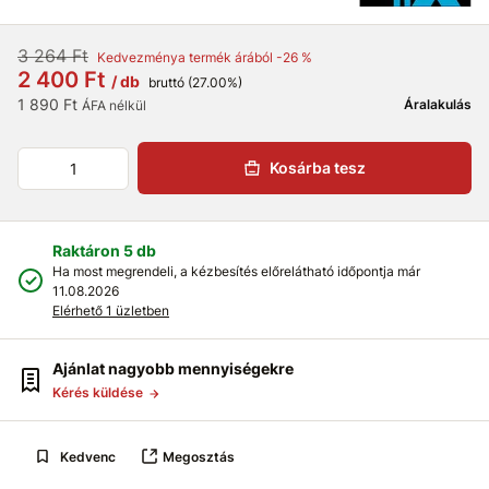
3 264 Ft
Kedvezménya termék árából -26 %
2 400 Ft
/ db
bruttó (27.00%)
1 890 Ft
Áralakulás
ÁFA nélkül
Kosárba tesz
Raktáron 5 db
Ha most megrendeli, a kézbesítés előrelátható időpontja már
11.08.2026
Elérhető 1 üzletben
Ajánlat nagyobb mennyiségekre
Kérés küldése
Kedvenc
Megosztás