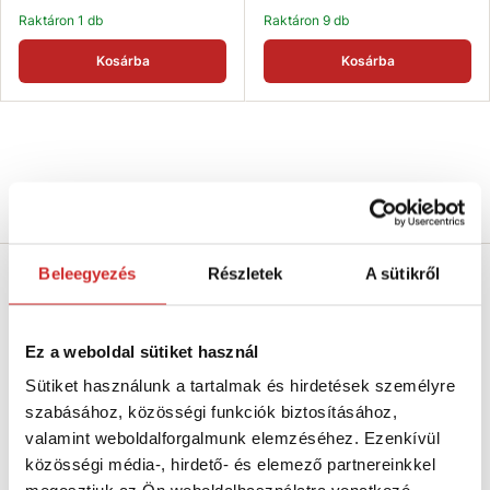
Raktáron 1 db
Raktáron 9 db
Kosárba
Kosárba
Termékleírás
Beleegyezés
Részletek
A sütikről
Csúszásgátló matricák
Méret: 1x38x38 mm
Ez a weboldal sütiket használ
Sütiket használunk a tartalmak és hirdetések személyre
Kerek
csúszásgátló
matricák csúszós felületekre, víz
szabásához, közösségi funkciók biztosításához,
rendszeres előfordulása esetén.
valamint weboldalforgalmunk elemzéséhez. Ezenkívül
közösségi média-, hirdető- és elemező partnereinkkel