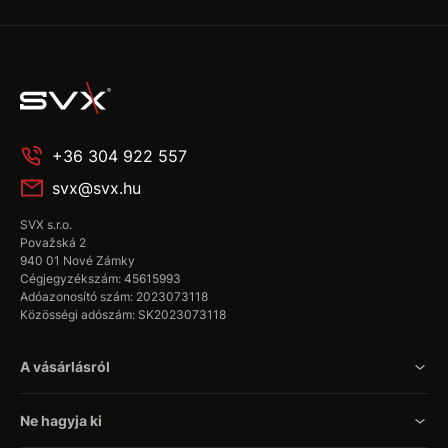
+36 304 922 557
svx@svx.hu
SVX s.r.o.
Považská 2
940 01 Nové Zámky
Cégjegyzékszám: 45615993
Adóazonosító szám: 2023073118
Közösségi adószám: SK2023073118
A vásárlásról
Ne hagyja ki