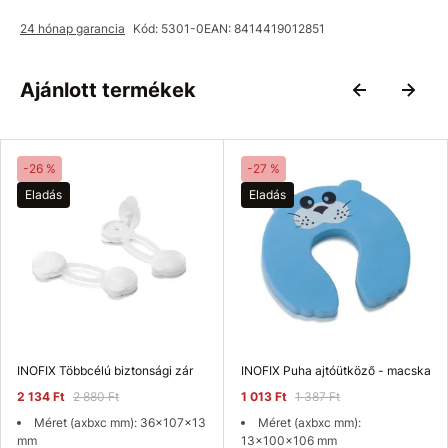
24 hónap garancia
Kód: 5301-0
EAN: 8414419012851
Ajánlott termékek
-26 %
-27 %
Eladás
Eladás
INOFIX Többcélú biztonsági zár
INOFIX Puha ajtóütköző - macska
2 134 Ft
2 880 Ft
1 013 Ft
1 387 Ft
Méret (axbxc mm): 36x107x13
Méret (axbxc mm):
mm
13x100x106 mm