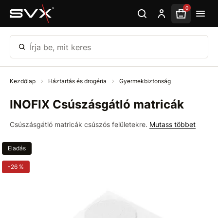
Ugrás az oldal fő részéhez
0
Írja be, mit keres
Kezdőlap
Háztartás és drogéria
Gyermekbiztonság
INOFIX Csúszásgátló matricák
Csúszásgátló matricák csúszós felületekre.
Mutass többet
Eladás
-26 %