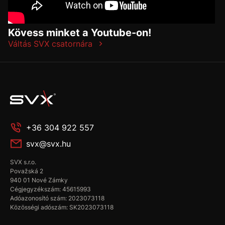
Kövess minket a Youtube-on!
Váltás SVX csatornára
+36 304 922 557
svx@svx.hu
SVX s.r.o.
Považská 2
940 01 Nové Zámky
Cégjegyzékszám: 45615993
Adóazonosító szám: 2023073118
Közösségi adószám: SK2023073118