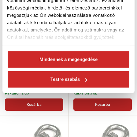
valamint weboldalforgalmunk elemzéséhez. Ezenkívül
közösségi média-, hirdető- és elemező partnereinkkel
megosztjuk az Ön weboldalhasználatra vonatkozó
adatait, akik kombinálhatják az adatokat más olyan
adatokkal, amelyeket Ön adott meg számukra vagy az
Ön által használt más szolgáltatásokból gyűjtöttek.
EU SELECT Forgószem villával
EU SELECT Forgószem villával
tűzihorganyzott M20
tűzihorganyzott M16
Mindennek a megengedése
6 454 Ft
4 498 Ft
Teherbírás (kg): 2500 kg
Teherbírás (kg): 1600 kg
Testre szabás
Méret (Mx): M20
Méret (Mx): M16
Felületkezelés: tűzi cink
Felületkezelés: tűzi cink
Raktáron 2 db
Raktáron 5 db
Kosárba
Kosárba