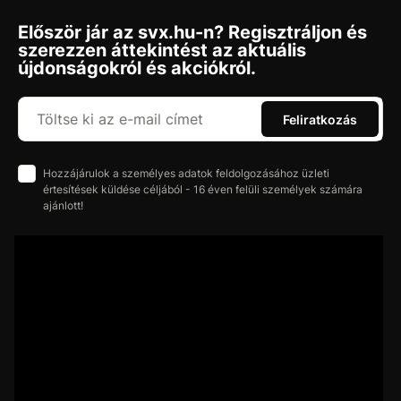
Először jár az svx.hu-n? Regisztráljon és
szerezzen áttekintést az aktuális
újdonságokról és akciókról.
Feliratkozás
Hozzájárulok a személyes adatok feldolgozásához üzleti
értesítések küldése céljából - 16 éven felüli személyek számára
ajánlott!