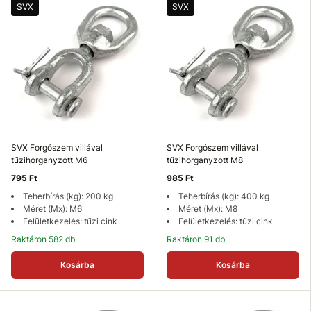
SVX
SVX
SVX Forgószem villával
SVX Forgószem villával
tűzihorganyzott M6
tűzihorganyzott M8
795 Ft
985 Ft
Teherbírás (kg): 200 kg
Teherbírás (kg): 400 kg
Méret (Mx): M6
Méret (Mx): M8
Felületkezelés: tűzi cink
Felületkezelés: tűzi cink
Raktáron 582 db
Raktáron 91 db
Kosárba
Kosárba