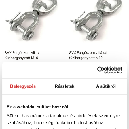
SVX Forgószem villával
SVX Forgószem villával
tűzihorganyzott M10
tűzihorganyzott M12
1 215 Ft
1 835 Ft
Teherbírás (kg): 640 kg
Teherbírás (kg): 900 kg
Méret (Mx): M10
Méret (Mx): M12
Felületkezelés: tűzi cink
Felületkezelés: tűzi cink
Beleegyezés
Részletek
A sütikről
Nincs készleten
Nincs készleten
Elérhetőség ellenőrzése
Elérhetőség ellenőrzése
Ez a weboldal sütiket használ
Sütiket használunk a tartalmak és hirdetések személyre
szabásához, közösségi funkciók biztosításához,