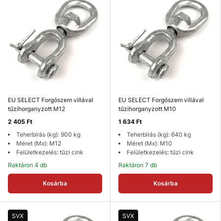
EU SELECT Forgószem villával
EU SELECT Forgószem villával
tűzihorganyzott M12
tűzihorganyzott M10
2 405 Ft
1 634 Ft
Teherbírás (kg): 900 kg
Teherbírás (kg): 640 kg
Méret (Mx): M12
Méret (Mx): M10
Felületkezelés: tűzi cink
Felületkezelés: tűzi cink
Raktáron 4 db
Raktáron 7 db
Kosárba
Kosárba
SVX
SVX