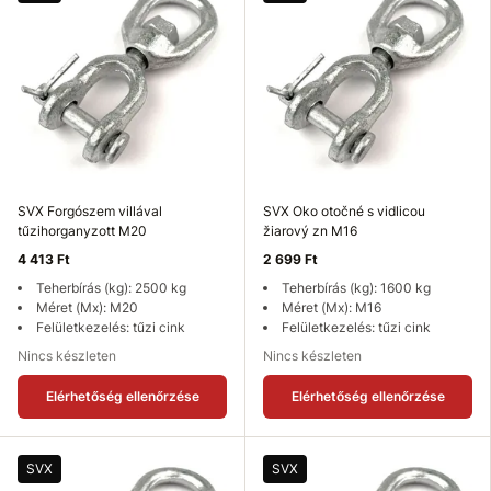
SVX Forgószem villával
SVX Oko otočné s vidlicou
tűzihorganyzott M20
žiarový zn M16
4 413 Ft
2 699 Ft
Teherbírás (kg): 2500 kg
Teherbírás (kg): 1600 kg
Méret (Mx): M20
Méret (Mx): M16
Felületkezelés: tűzi cink
Felületkezelés: tűzi cink
Nincs készleten
Nincs készleten
Elérhetőség ellenőrzése
Elérhetőség ellenőrzése
SVX
SVX