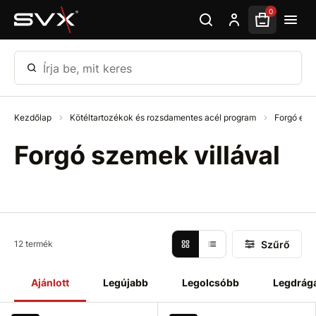
Ugrás az oldal fő részéhez
0
Írja be, mit keres
Kezdőlap
Kötéltartozékok és rozsdamentes acél program
Forgó ele
Forgó szemek villával
Szűrő
12 termék
Ajánlott
Legújabb
Legolcsóbb
Legdrág