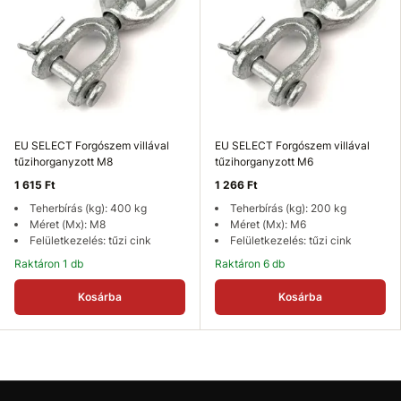
EU SELECT Forgószem villával
EU SELECT Forgószem villával
tűzihorganyzott M8
tűzihorganyzott M6
1 615 Ft
1 266 Ft
Teherbírás (kg): 400 kg
Teherbírás (kg): 200 kg
Méret (Mx): M8
Méret (Mx): M6
Felületkezelés: tűzi cink
Felületkezelés: tűzi cink
Raktáron 1 db
Raktáron 6 db
Kosárba
Kosárba