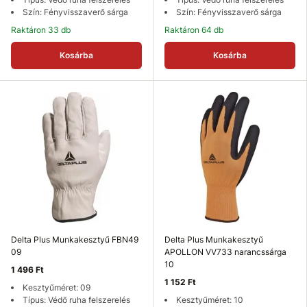
Szín: Fényvisszaverő sárga
Szín: Fényvisszaverő sárga
Raktáron 33 db
Raktáron 64 db
Kosárba
Kosárba
Delta Plus Munkakesztyű FBN49
Delta Plus Munkakesztyű
09
APOLLON VV733 narancssárga
10
1 496 Ft
1 152 Ft
Kesztyűméret: 09
Típus: Védő ruha felszerelés
Kesztyűméret: 10