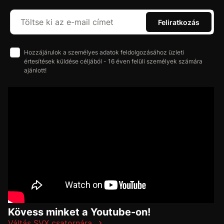
Feliratkozás
Hozzájárulok a személyes adatok feldolgozásához üzleti
értesítések küldése céljából - 16 éven felüli személyek számára
ajánlott!
Kövess minket a Youtube-on!
Váltás SVX csatornára