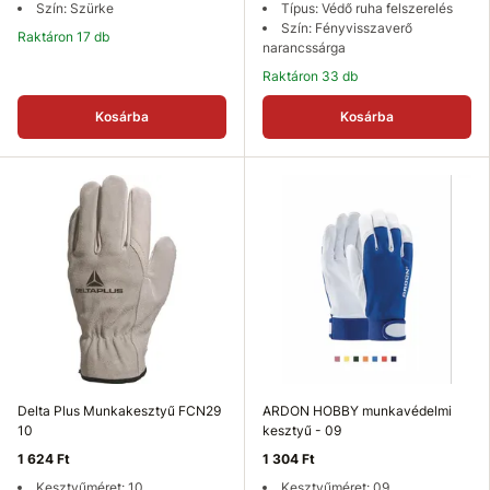
Szín: Szürke
Típus: Védő ruha felszerelés
Szín: Fényvisszaverő
Raktáron 17 db
narancssárga
Raktáron 33 db
Kosárba
Kosárba
Delta Plus Munkakesztyű FCN29
ARDON HOBBY munkavédelmi
10
kesztyű - 09
1 624 Ft
1 304 Ft
Kesztyűméret: 10
Kesztyűméret: 09