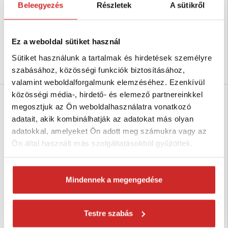
Beleegyezés
Részletek
A sütikről
Kesztyűméret: 07
Típus: Védő ruha felszerelés
Típus: Védő ruha felszerelés
Szín: Fényvisszaverő sárga
Szín: Fényvisszaverő
Raktáron 22 db
narancssárga
Ez a weboldal sütiket használ
Raktáron 4 db
Sütiket használunk a tartalmak és hirdetések személyre
Kosárba
Kosárba
szabásához, közösségi funkciók biztosításához,
valamint weboldalforgalmunk elemzéséhez. Ezenkívül
közösségi média-, hirdető- és elemező partnereinkkel
megosztjuk az Ön weboldalhasználatra vonatkozó
adatait, akik kombinálhatják az adatokat más olyan
adatokkal, amelyeket Ön adott meg számukra vagy az
Ön által használt más szolgáltatásokból gyűjtöttek.
Mindennek a megengedése
ARDON HOBBY munkavédelmi
ARDON HOBBY munkavédelmi
kesztyű - 07
kesztyű - 08
Testre szabás
1 304 Ft
1 304 Ft