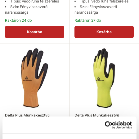
Típus: Védő ruha felszerelés
Típus: Védő ruha felszerelés
Szín: Fényvisszaverő
Szín: Fényvisszaverő
narancssárga
narancssárga
Raktáron 24 db
Raktáron 27 db
Kosárba
Kosárba
Delta Plus Munkakesztyű
Delta Plus Munkakesztyű
APOLLON VV733 narancssárga
APOLLON VV733 sárga 08
07
1 152 Ft
1 064 Ft
Kesztyűméret: 08