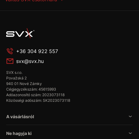
+36 304 922 557
svx@svx.hu
SVX s.r.o.
Považská 2
940 01 Nové Zámky
Cégjegyzékszám: 45615993
Adóazonosító szám: 2023073118
Közösségi adószám: SK2023073118
A vásárlásról
Ne hagyja ki