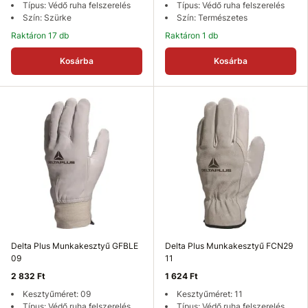
Típus: Védő ruha felszerelés
Típus: Védő ruha felszerelés
Szín: Szürke
Szín: Természetes
Raktáron 17 db
Raktáron 1 db
Kosárba
Kosárba
Delta Plus Munkakesztyű GFBLE
Delta Plus Munkakesztyű FCN29
09
11
2 832 Ft
1 624 Ft
Kesztyűméret: 09
Kesztyűméret: 11
Típus: Védő ruha felszerelés
Típus: Védő ruha felszerelés