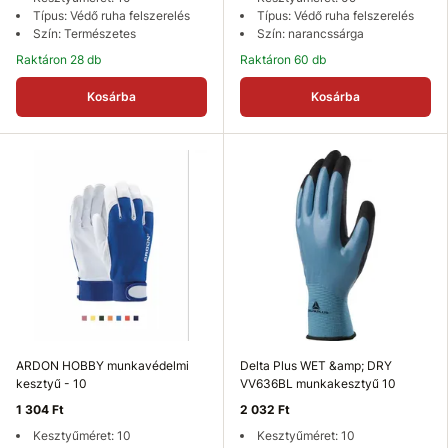
Típus: Védő ruha felszerelés
Típus: Védő ruha felszerelés
Szín: Természetes
Szín: narancssárga
Raktáron 28 db
Raktáron 60 db
Kosárba
Kosárba
ARDON HOBBY munkavédelmi
Delta Plus WET &amp; DRY
kesztyű - 10
VV636BL munkakesztyű 10
1 304 Ft
2 032 Ft
Kesztyűméret: 10
Kesztyűméret: 10