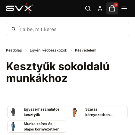
Ugrás az oldal fő részéhez
0
Írja be, mit keres
Kezdőlap
Egyéni védőeszközök
Kézvédelem
Kesztyűk sokoldalú
munkákhoz
Egyszerhasználatos
Száraz
kesztyűk
környezetben
végzett munka
Munka zsíros és
olajos környezetben