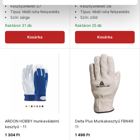
Kesztyűméret: 07
Kesztyűméret: 08
Típus: Védő ruha felszerelés
Típus: Védő ruha felszerelés
Szín: sárga
Szín: zöld
Raktáron 31 db
Raktáron 25 db
Kosárba
Kosárba
ARDON HOBBY munkavédelmi
Delta Plus Munkakesztyű FBN49
kesztyű - 11
11
1 304 Ft
1 496 Ft