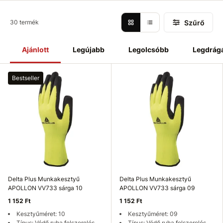
Szűrő
30 termék
Ajánlott
Legújabb
Legolcsóbb
Legdrág
Bestseller
Delta Plus Munkakesztyű
Delta Plus Munkakesztyű
APOLLON VV733 sárga 10
APOLLON VV733 sárga 09
1 152 Ft
1 152 Ft
Kesztyűméret: 10
Kesztyűméret: 09
Típus: Védő ruha felszerelés
Típus: Védő ruha felszerelés