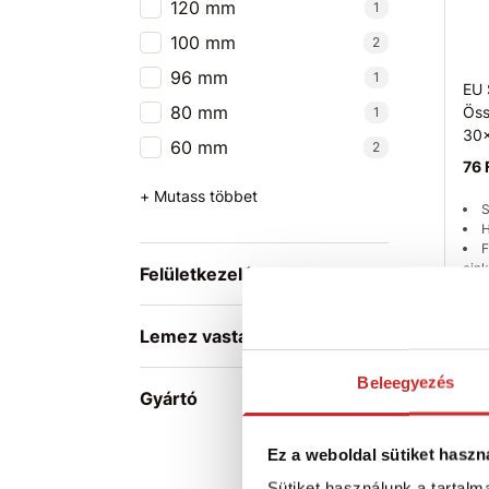
120 mm
1
100 mm
2
96 mm
1
EU 
80 mm
Öss
1
30
60 mm
2
76 
+ Mutass többet
S
H
F
cink
Felületkezelés
Ra
Lemez vastagsága
Beleegyezés
Gyártó
Ez a weboldal sütiket haszn
Sütiket használunk a tartal