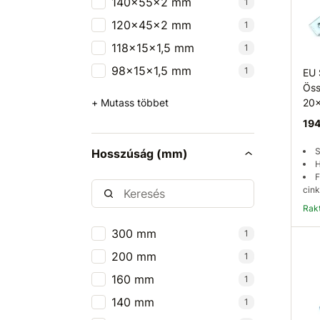
140x55x2 mm
1
120x45x2 mm
1
118x15x1,5 mm
1
98x15x1,5 mm
1
EU 
Öss
+ Mutass többet
20
194
S
Hosszúság (mm)
H
F
cink
Ra
300 mm
1
200 mm
1
160 mm
1
140 mm
1