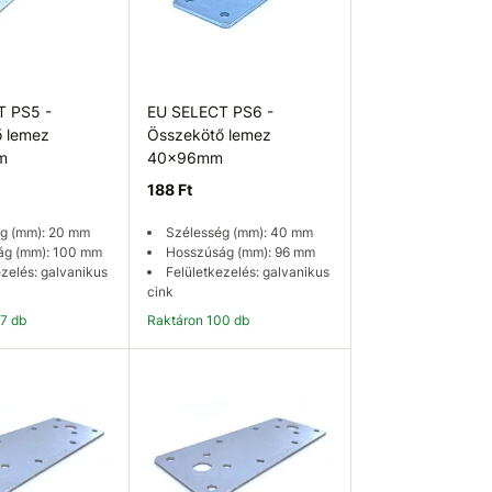
T PS5 -
EU SELECT PS6 -
 lemez
Összekötő lemez
m
40x96mm
188 Ft
g (mm): 20 mm
Szélesség (mm): 40 mm
ág (mm): 100 mm
Hosszúság (mm): 96 mm
ezelés: galvanikus
Felületkezelés: galvanikus
cink
27 db
Raktáron 100 db
osárba
Kosárba