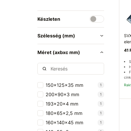
Készleten
Szélesség (mm)
SVX
el
41 
Méret (axbxc mm)
S
H
F
cink
150x125x35 mm
1
Ra
200x90x3 mm
1
193x20x4 mm
1
180x65x2,5 mm
1
160x140x45 mm
1