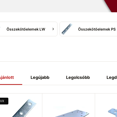
ntálja a merevségét
.
Összekötőelemek LW
Összekötőelemek PS
jánlott
Legújabb
Legolcsóbb
Legd
VX