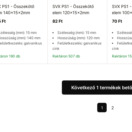
 PS1 - Összekötő
SVX PS1 - Összekötő
SVX PS1 -
em 140x15x2mm
elem 120x15x2mm
elem 100
 Ft
82 Ft
70 Ft
zélesség (mm): 15 mm
Szélesség (mm): 15 mm
Szélessé
osszúság (mm): 140 mm
Hosszúság (mm): 120 mm
Hosszús
elületkezelés: galvanikus
Felületkezelés: galvanikus
Felületk
cink
cink
ktáron 190 db
Raktáron 507 db
Raktáron 1
Kosárba
Kosárba
K
Következő 1 termékek betö
1
2