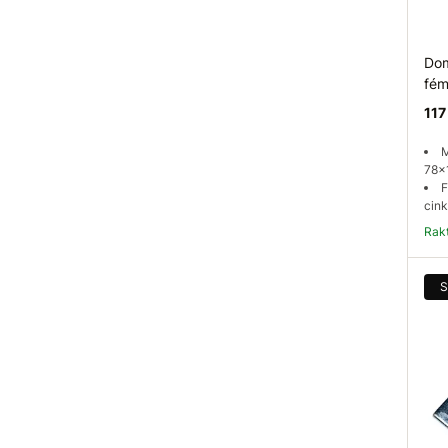
Dom
fém
117
M
78x
F
cink
Ra
S