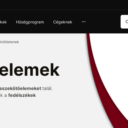
Ker
ékek
Hűségprogram
Cégeknek
kötőelemek
elemek
sszekötőelemeket
talál.
ák a
fedélszékek
ból készült épületelemek
kötését
biztosítják.
célfelületek
erelés és méretválasztás