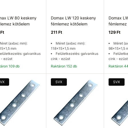
ax LW 80 keskeny
Domax LW 120 keskeny
Domax LW
lemez kötőelem
fémlemez kötőelem
fémlemez 
 Ft
211 Ft
129 Ft
éret (axbxc mm):
Méret (axbxc mm):
Méret (a
15x1,5 mm
118x15x1,5 mm
98x15x1,5 
elületkezelés: galvanikus
Felületkezelés: galvanikus
Felületk
 - ezüst
cink - ezüst
cink - ezüst
ktáron 109 db
Raktáron 152 db
Raktáron 4
Kosárba
Kosárba
K
VX
SVX
SVX