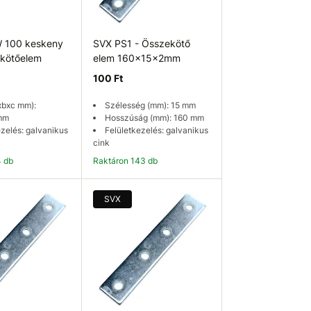
 100 keskeny
SVX PS1 - Összekötő
kötőelem
elem 160x15x2mm
100 Ft
xbxc mm):
Szélesség (mm): 15 mm
mm
Hosszúság (mm): 160 mm
ezelés: galvanikus
Felületkezelés: galvanikus
cink
4 db
Raktáron 143 db
osárba
Kosárba
SVX