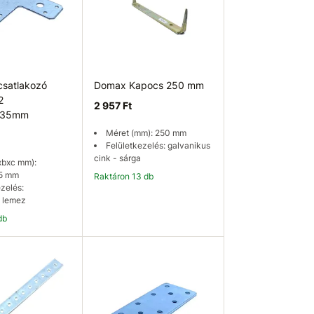
satlakozó
Domax Kapocs 250 mm
2
2 957 Ft
x35mm
Méret (mm): 250 mm
Felületkezelés: galvanikus
cink - sárga
xbxc mm):
5 mm
Raktáron 13 db
zelés:
 lemez
db
osárba
Kosárba