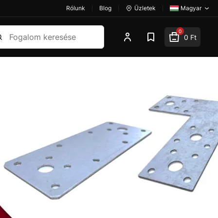
Rólunk
Blog
Üzletek
Magyar
esés
0
0 Ft