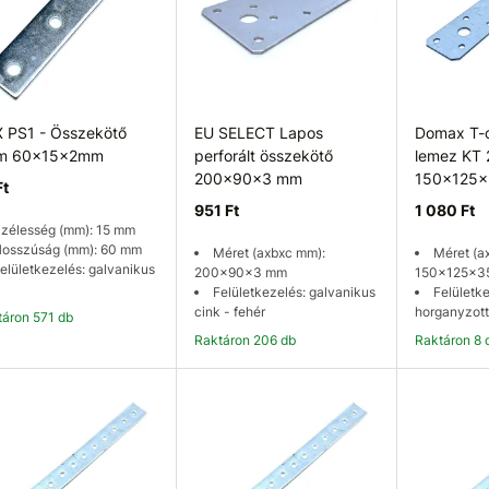
 PS1 - Összekötő
EU SELECT Lapos
Domax T-c
em 60x15x2mm
perforált összekötő
lemez KT 
200x90x3 mm
150x125
Ft
951 Ft
1 080 Ft
zélesség (mm): 15 mm
osszúság (mm): 60 mm
Méret (axbxc mm):
Méret (a
elületkezelés: galvanikus
200x90x3 mm
150x125x3
Felületkezelés: galvanikus
Felületke
cink - fehér
horganyzott
ktáron 571 db
Raktáron 206 db
Raktáron 8 
Kosárba
Kosárba
K