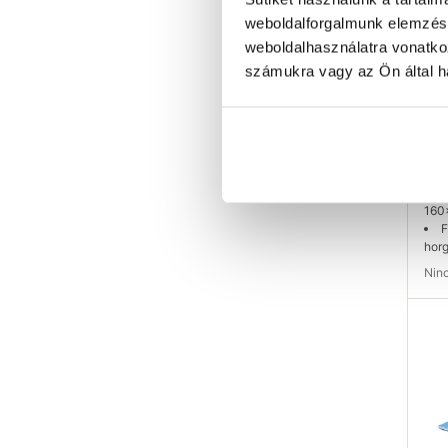
weboldalforgalmunk elemzésé
weboldalhasználatra vonatko
számukra vagy az Ön által ha
EU 
csa
16
469
M
160
F
hor
Ni
Elé