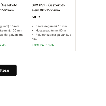
 Összekötő
SVX PS1 - Összekötő
x15x2mm
elem 80x15x2mm
58 Ft
g (mm): 15 mm
Szélesség (mm): 15 mm
ág (mm): 100 mm
Hosszúság (mm): 80 mm
ezelés: galvanikus
Felületkezelés: galvanikus
cink
52 db
Raktáron 313 db
osárba
Kosárba
ltése