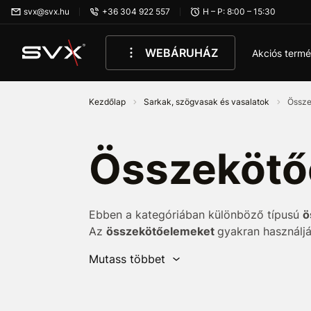
Ugrás az oldal fő részéhez
svx@svx.hu
+36 304 922 557
H – P: 8:00 – 15:30
WEBÁRUHÁZ
Akciós term
Kezdőlap
Sarkak, szögvasak és vasalatok
Össze
Összekötő
Ebben a kategóriában különböző típusú
ö
Az
összekötőelemeket
gyakran használj
felszerelésére
. A
különféle, különösen fá
Mutass többet
erős
,
esztétikus
és professzionális
össze
Használhatók
fa
és
beton-, deszka- vagy a
összekapcsolására
. A megfelelő összesz