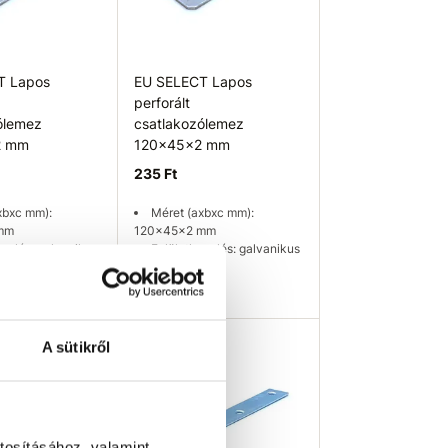
T Lapos
EU SELECT Lapos
perforált
ólemez
csatlakozólemez
2 mm
120x45x2 mm
235 Ft
xbxc mm):
Méret (axbxc mm):
mm
120x45x2 mm
ezelés: galvanikus
Felületkezelés: galvanikus
cink - fehér
7 db
Raktáron 221 db
osárba
Kosárba
A sütikről
tosításához, valamint