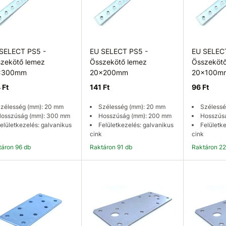
SELECT PS5 -
EU SELECT PS5 -
EU SELEC
zekötő lemez
Összekötő lemez
Összekötő
x300mm
20x200mm
20x100m
 Ft
141 Ft
96 Ft
zélesség (mm): 20 mm
Szélesség (mm): 20 mm
Szélessé
osszúság (mm): 300 mm
Hosszúság (mm): 200 mm
Hosszús
elületkezelés: galvanikus
Felületkezelés: galvanikus
Felületk
cink
cink
ktáron 96 db
Raktáron 91 db
Raktáron 2
Kosárba
Kosárba
K