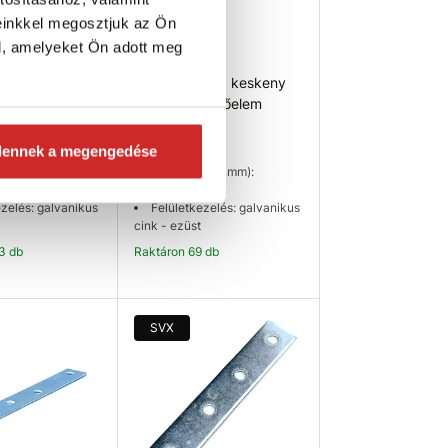
einkkel megosztjuk az Ön
l, amelyeket Ön adott meg
 5 keskeny
Domax LW 50 keskeny
kötőelem
fémlemez kötőelem
94 Ft
dennek a megengedése
xbxc mm):
Méret (axbxc mm):
mm
48x14x1,5 mm
ezelés: galvanikus
Felületkezelés: galvanikus
cink - ezüst
13 db
Raktáron 69 db
osárba
Kosárba
SVX