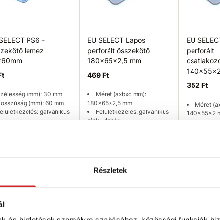
SELECT PS6 -
EU SELECT Lapos
EU SELEC
zekötő lemez
perforált összekötő
perforált
x60mm
180x65x2,5 mm
csatlakoz
140x55x
Ft
469 Ft
352 Ft
zélesség (mm): 30 mm
Méret (axbxc mm):
osszúság (mm): 60 mm
180x65x2,5 mm
Méret (a
elületkezelés: galvanikus
Felületkezelés: galvanikus
140x55x2 
cink - fehér
Felületk
cink - fehér
ktáron 84 db
Raktáron 70 db
Raktáron 5
Kosárba
Kosárba
K
Részletek
ál
mak és hirdetések személyre szabásához, közösségi funkciók biz