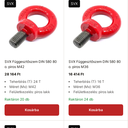
SVX
SVX
SVX Függesztőszem DIN 580 80
SVX Függesztőszem DIN 580 80
o. piros M42
o. piros M36
28 164 Ft
16 414 Ft
Teherbírás (T): 24 T
Teherbírás (T): 16 T
Méret (Mx): M42
Méret (Mx): M36
Felületkezelés: piros lakk
Felületkezelés: piros lakk
Raktáron 20 db
Raktáron 24 db
Kosárba
Kosárba