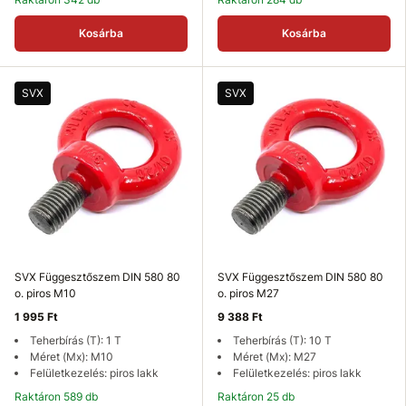
Kosárba
Kosárba
SVX
SVX
SVX Függesztőszem DIN 580 80
SVX Függesztőszem DIN 580 80
o. piros M10
o. piros M27
1 995 Ft
9 388 Ft
Teherbírás (T): 1 T
Teherbírás (T): 10 T
Méret (Mx): M10
Méret (Mx): M27
Felületkezelés: piros lakk
Felületkezelés: piros lakk
Raktáron 589 db
Raktáron 25 db