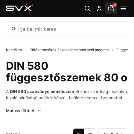
Ugrás az oldal fő részéhez
0
Írja be, mit keres
Kezdőlap
Kötéltartozékok és rozsdamentes acél program
Függesztő
DIN 580
függesztőszemek 80 o
A
DIN 580 szabványú emelőszem
80-as szilárdsági osztályú,
kiváló minőségű acélból készül, felülete komaxit bevonattal
van ellátva, piros színben. A DIN 580 emelőszemeket
jellemzően szerszámgépek és keréktechnológiai
Mutass többet
berendezések szerelésére és mozgatására használják.
Gyakori részei az emelési segédeszközöknek és
tehermozgató berendezéseknek. Leggyakrabban kötelek