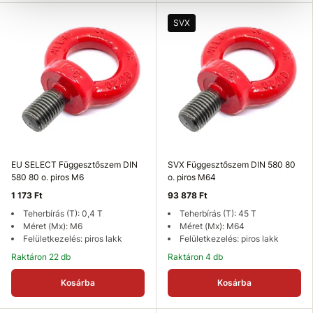
SVX
EU SELECT Függesztőszem DIN
SVX Függesztőszem DIN 580 80
580 80 o. piros M6
o. piros M64
1 173 Ft
93 878 Ft
Teherbírás (T): 0,4 T
Teherbírás (T): 45 T
Méret (Mx): M6
Méret (Mx): M64
Felületkezelés: piros lakk
Felületkezelés: piros lakk
Raktáron 22 db
Raktáron 4 db
Kosárba
Kosárba