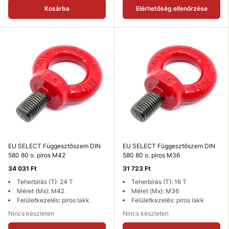
Kosárba
Elérhetőség ellenőrzése
EU SELECT Függesztőszem DIN
EU SELECT Függesztőszem DIN
580 80 o. piros M42
580 80 o. piros M36
34 031 Ft
31 723 Ft
Teherbírás (T): 24 T
Teherbírás (T): 16 T
Méret (Mx): M42
Méret (Mx): M36
Felületkezelés: piros lakk
Felületkezelés: piros lakk
Nincs készleten
Nincs készleten