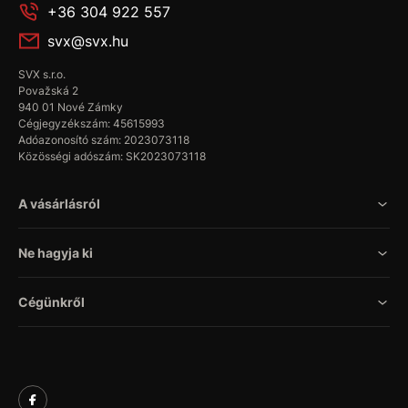
+36 304 922 557
svx@svx.hu
SVX s.r.o.
Považská 2
940 01 Nové Zámky
Cégjegyzékszám: 45615993
Adóazonosító szám: 2023073118
Közösségi adószám: SK2023073118
A vásárlásról
Ne hagyja ki
Cégünkről