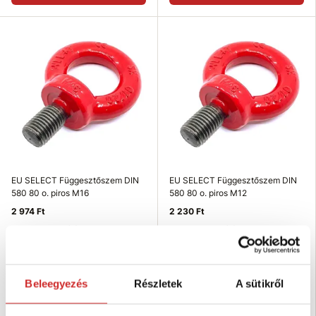
EU SELECT Függesztőszem DIN
EU SELECT Függesztőszem DIN
580 80 o. piros M16
580 80 o. piros M12
2 974 Ft
2 230 Ft
Teherbírás (T): 4 T
Teherbírás (T): 1,6 T
Méret (Mx): M16
Méret (Mx): M12
Felületkezelés: piros lakk
Felületkezelés: piros lakk
Nincs készleten
Nincs készleten
Beleegyezés
Részletek
A sütikről
Elérhetőség ellenőrzése
Elérhetőség ellenőrzése