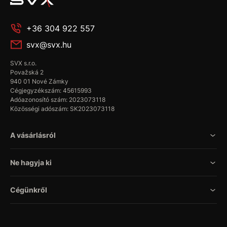
+36 304 922 557
svx@svx.hu
SVX s.r.o.
Považská 2
940 01 Nové Zámky
Cégjegyzékszám: 45615993
Adóazonosító szám: 2023073118
Közösségi adószám: SK2023073118
A vásárlásról
Ne hagyja ki
Cégünkről