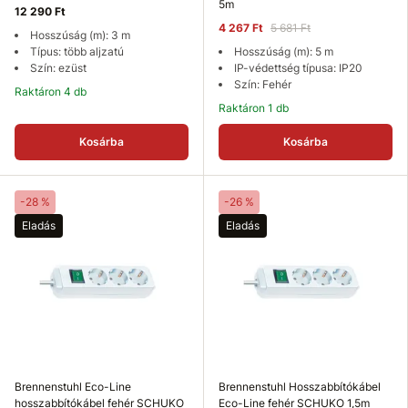
5m
12 290 Ft
4 267 Ft
5 681 Ft
Hosszúság (m): 3 m
Típus: több aljzatú
Hosszúság (m): 5 m
Szín: ezüst
IP-védettség típusa: IP20
Szín: Fehér
Raktáron 4 db
Raktáron 1 db
Kosárba
Kosárba
-28 %
-26 %
Eladás
Eladás
Brennenstuhl Eco-Line
Brennenstuhl Hosszabbítókábel
hosszabbítókábel fehér SCHUKO
Eco-Line fehér SCHUKO 1,5m