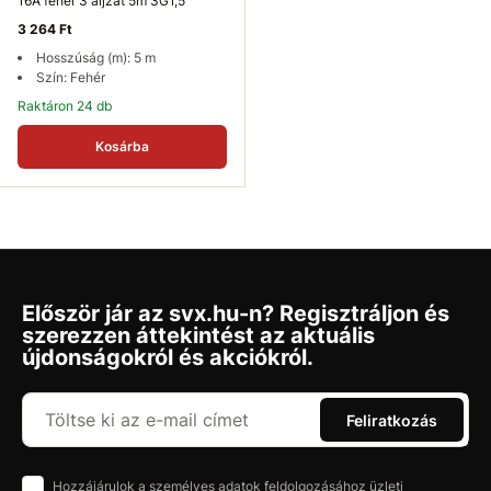
16A fehér 3 aljzat 5m 3G1,5
3 264 Ft
Hosszúság (m): 5 m
Szín: Fehér
Raktáron 24 db
Kosárba
Először jár az svx.hu-n? Regisztráljon és
szerezzen áttekintést az aktuális
újdonságokról és akciókról.
Feliratkozás
Hozzájárulok a személyes adatok feldolgozásához üzleti