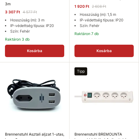
3m
1 920 Ft
2 608 Ft
3 307 Ft
4 577 Ft
Hosszúság (m): 1,5 m
Hosszúság (m): 3 m
IP-védettség típusa: IP20
IP-védettség típusa: IP20
Szín: Fehér
Szín: Fehér
Raktáron 7 db
Raktáron 3 db
Kosárba
Kosárba
Tipp
Brennenstuhl Asztali aljzat 1-utas,
Brennenstuhl BREMOUNTA