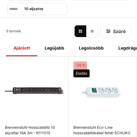
10 aljzatos
Szűrő
9 termék
Ajánlott
Legújabb
Legolcsóbb
Legdrág
-25 %
Eladás
Brennenstuhl Hosszabbító 10
Brennenstuhl Eco-Line
aljzattal 16A 3m – 6111010
hosszabbítókábel fehér SCHUKO