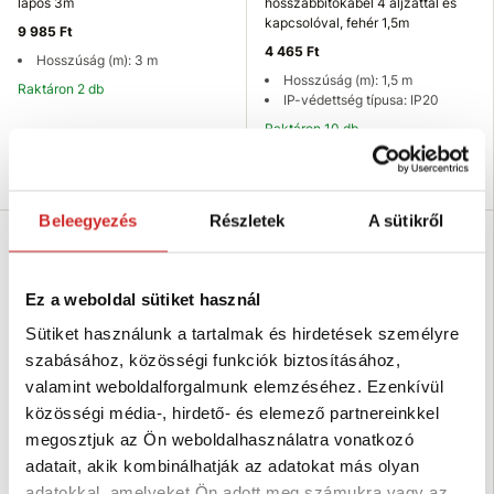
lapos 3m
hosszabbitókábel 4 aljzattal és
kapcsolóval, fehér 1,5m
9 985 Ft
4 465 Ft
Hosszúság (m): 3 m
Hosszúság (m): 1,5 m
Raktáron 2 db
IP-védettség típusa: IP20
Raktáron 10 db
Kosárba
Kosárba
Beleegyezés
Részletek
A sütikről
-24 %
Eladás
Ez a weboldal sütiket használ
Sütiket használunk a tartalmak és hirdetések személyre
szabásához, közösségi funkciók biztosításához,
valamint weboldalforgalmunk elemzéséhez. Ezenkívül
közösségi média-, hirdető- és elemező partnereinkkel
megosztjuk az Ön weboldalhasználatra vonatkozó
adatait, akik kombinálhatják az adatokat más olyan
Brennenstuhl Sarok kialakítású
Brennenstuhl PRIMERA
rozsdamentes USB töltőállomás
hosszabbítókábel 8 aljzatos 16A
adatokkal, amelyeket Ön adott meg számukra vagy az