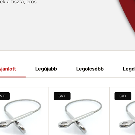
k a tiszta, erős
as korrózióállóságot és
 kültérben egyaránt.
éshez és az egységes
jánlott
Legújabb
Legolcsóbb
Legd
VX
SVX
SVX