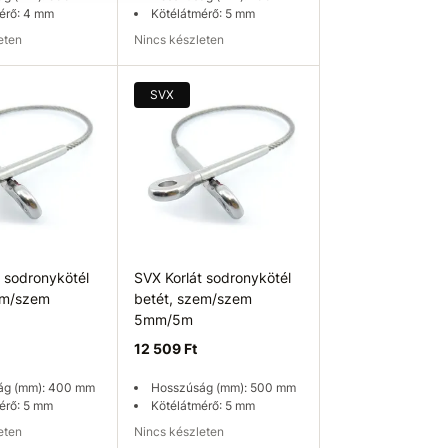
érő: 4 mm
Kötélátmérő: 5 mm
leten
Nincs készleten
ég ellenőrzése
Elérhetőség ellenőrzése
SVX
t sodronykötél
SVX Korlát sodronykötél
em/szem
betét, szem/szem
5mm/5m
12 509 Ft
ág (mm): 400 mm
Hosszúság (mm): 500 mm
érő: 5 mm
Kötélátmérő: 5 mm
leten
Nincs készleten