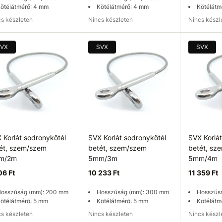
ötélátmérő: 4 mm
Kötélátmérő: 4 mm
Kötélátm
ncs készleten
Nincs készleten
Nincs kész
rhetőség ellenőrzése
Elérhetőség ellenőrzése
Elérhetős
VX
SVX
SVX
 Korlát sodronykötél
SVX Korlát sodronykötél
SVX Korlá
ét, szem/szem
betét, szem/szem
betét, sz
m/2m
5mm/3m
5mm/4m
06 Ft
10 233 Ft
11 359 Ft
osszúság (mm): 200 mm
Hosszúság (mm): 300 mm
Hosszús
ötélátmérő: 5 mm
Kötélátmérő: 5 mm
Kötélátm
ncs készleten
Nincs készleten
Nincs kész