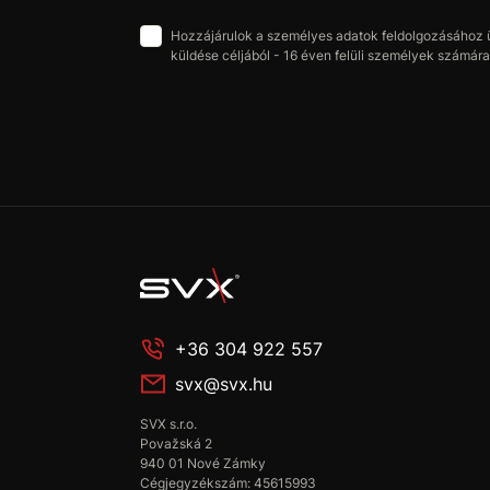
Hozzájárulok a személyes adatok feldolgozásához üz
küldése céljából - 16 éven felüli személyek számára 
+36 304 922 557
svx@svx.hu
SVX s.r.o.
Považská 2
940 01 Nové Zámky
Cégjegyzékszám: 45615993