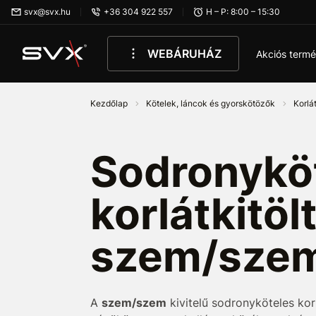
Ugrás az oldal fő részéhez
svx@svx.hu
+36 304 922 557
H – P: 8:00 – 15:30
WEBÁRUHÁZ
Akciós term
Kezdőlap
Kötelek, láncok és gyorskötözők
Korlá
korlátkitöltések – szem/szem
Sodronykö
korlátkitöl
szem/sze
A
szem/szem
kivitelű sodronyköteles kor