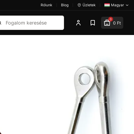
Rólunk
Blog
Üzletek
Magyar
esés
0
0 Ft