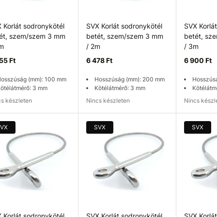
 Korlát sodronykötél
SVX Korlát sodronykötél
SVX Korlá
ét, szem/szem 3 mm
betét, szem/szem 3 mm
betét, s
 m
/ 2m
/ 3m
55 Ft
6 478 Ft
6 900 Ft
osszúság (mm): 100 mm
Hosszúság (mm): 200 mm
Hosszús
ötélátmérő: 3 mm
Kötélátmérő: 3 mm
Kötélátm
ncs készleten
Nincs készleten
Nincs kész
rhetőség ellenőrzése
Elérhetőség ellenőrzése
Elérhetős
VX
SVX
SVX
 Korlát sodronykötél
SVX Korlát sodronykötél
SVX Korlá