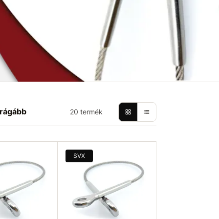
rágább
20 termék
SVX