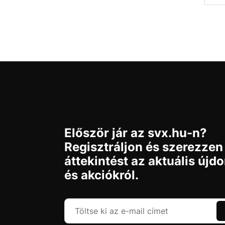
Elé
Először jár az svx.hu-n?
Regisztráljon és szerezzen
áttekintést az aktuális újd
és akciókról.