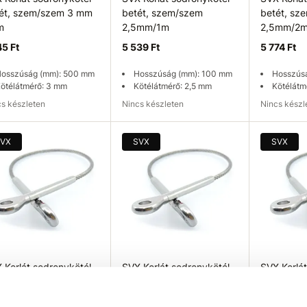
ét, szem/szem 3 mm
betét, szem/szem
betét, sz
m
2,5mm/1m
2,5mm/2
45 Ft
5 539 Ft
5 774 Ft
osszúság (mm): 500 mm
Hosszúság (mm): 100 mm
Hosszús
ötélátmérő: 3 mm
Kötélátmérő: 2,5 mm
Kötélátm
ncs készleten
Nincs készleten
Nincs kész
rhetőség ellenőrzése
Elérhetőség ellenőrzése
Elérhetős
VX
SVX
SVX
 Korlát sodronykötél
SVX Korlát sodronykötél
SVX Korlá
ét, szem/szem
betét, szem/szem
betét, sz
5mm/4m
2,5mm/5m
4mm/1m