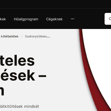
Ker
ékek
Hűségprogram
Cégeknek
t kötélbetétek
Sodronyköteles
teles
tések –
m
látkitöltések mindkét