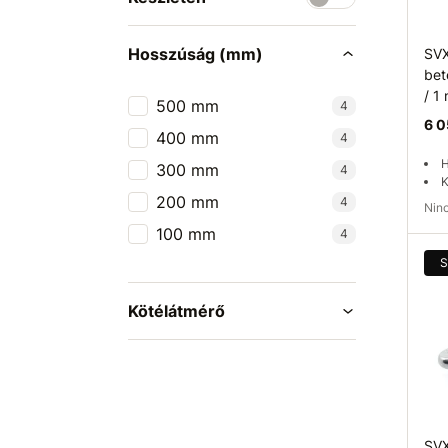
Hosszúság (mm)
SVX
bet
/ 1
500 mm
4
6 0
400 mm
4
H
300 mm
4
K
200 mm
4
Ni
100 mm
4
Elé
S
Kötélátmérő
SVX