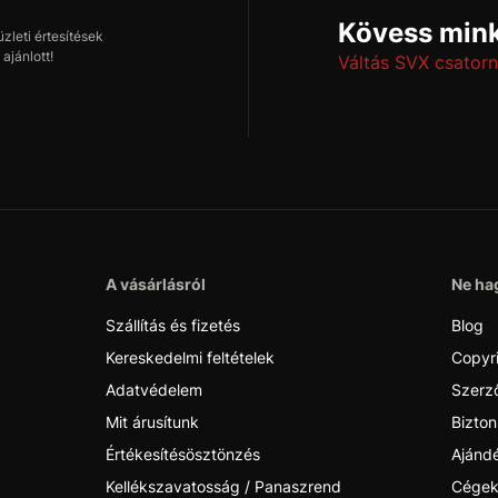
Kövess mink
leti értesítések
ajánlott!
Váltás SVX csatorn
A vásárlásról
Ne hag
Szállítás és fizetés
Blog
Kereskedelmi feltételek
Copyr
Adatvédelem
Szerző
Mit árusítunk
Bizton
Értékesítésösztönzés
Ajánd
Kellékszavatosság / Panaszrend
Cégek