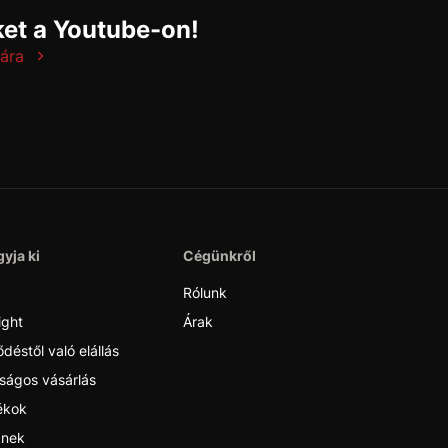
et a Youtube-on!
ára
yja ki
Cégünkről
Rólunk
ight
Árak
déstől való elállás
ságos vásárlás
ékok
nek