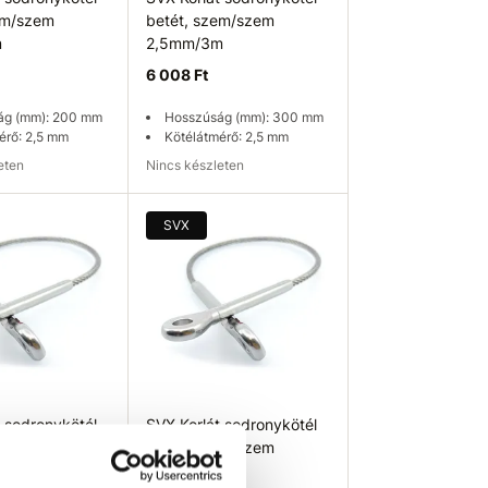
em/szem
betét, szem/szem
m
2,5mm/3m
6 008 Ft
ág (mm): 200 mm
Hosszúság (mm): 300 mm
érő: 2,5 mm
Kötélátmérő: 2,5 mm
leten
Nincs készleten
ég ellenőrzése
Elérhetőség ellenőrzése
SVX
t sodronykötél
SVX Korlát sodronykötél
em/szem
betét, szem/szem
4mm/2m