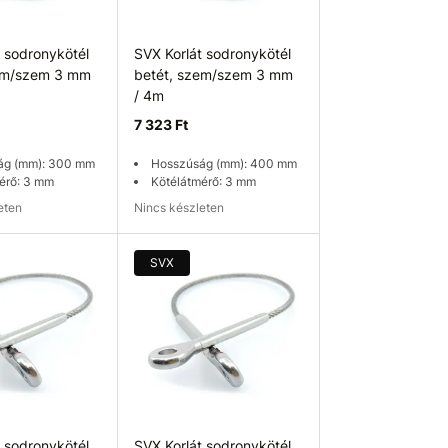
t sodronykötél
SVX Korlát sodronykötél
zem/szem 3 mm
betét, szem/szem 3 mm
/ 4m
7 323 Ft
ág (mm): 300 mm
Hosszúság (mm): 400 mm
érő: 3 mm
Kötélátmérő: 3 mm
leten
Nincs készleten
ég ellenőrzése
Elérhetőség ellenőrzése
SVX
t sodronykötél
SVX Korlát sodronykötél