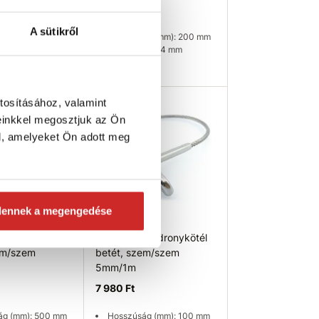
7 956 Ft
A sütikről
ág (mm): 100 mm
Hosszúság (mm): 200 mm
érő: 4 mm
Kötélátmérő: 4 mm
leten
Nincs készleten
tosításához, valamint
ég ellenőrzése
Elérhetőség ellenőrzése
SVX
einkkel megosztjuk az Ön
l, amelyeket Ön adott meg
dennek a megengedése
t sodronykötél
SVX Korlát sodronykötél
em/szem
betét, szem/szem
5mm/1m
7 980 Ft
ág (mm): 500 mm
Hosszúság (mm): 100 mm