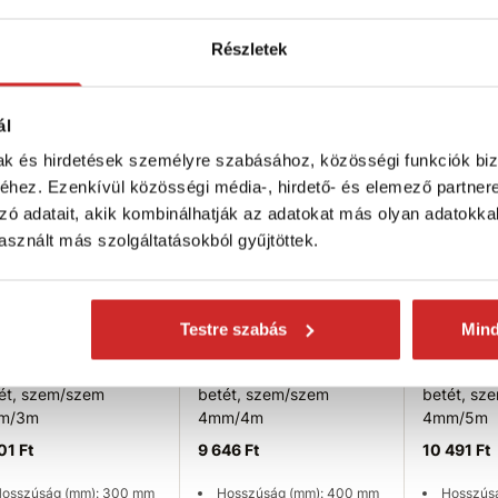
43 Ft
6 478 Ft
7 111 Ft
Részletek
osszúság (mm): 400 mm
Hosszúság (mm): 500 mm
Hosszús
ötélátmérő: 2,5 mm
Kötélátmérő: 2,5 mm
Kötélátm
ncs készleten
Nincs készleten
Nincs kész
ál
mak és hirdetések személyre szabásához, közösségi funkciók biz
rhetőség ellenőrzése
Elérhetőség ellenőrzése
Elérhetős
VX
SVX
SVX
hez. Ezenkívül közösségi média-, hirdető- és elemező partner
zó adatait, akik kombinálhatják az adatokat más olyan adatokka
sznált más szolgáltatásokból gyűjtöttek.
Testre szabás
Min
 Korlát sodronykötél
SVX Korlát sodronykötél
SVX Korlá
ét, szem/szem
betét, szem/szem
betét, sz
m/3m
4mm/4m
4mm/5m
01 Ft
9 646 Ft
10 491 Ft
osszúság (mm): 300 mm
Hosszúság (mm): 400 mm
Hosszús