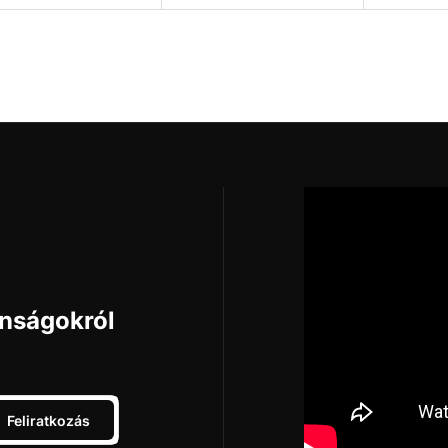
rhetőség ellenőrzése
Elérhetőség ellenőrzése
Elérhetős
onságokról
Feliratkozás