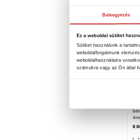
6 2
Beleegyezés
H
K
Ni
Ez a weboldal sütiket haszn
Sütiket használunk a tartal
Elé
S
weboldalforgalmunk elemzésé
weboldalhasználatra vonatko
számukra vagy az Ön által ha
SVX
bet
4m
8 8
H