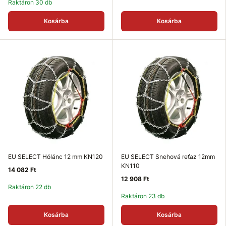
Raktáron 30 db
Kosárba
Kosárba
EU SELECT Hólánc 12 mm KN120
EU SELECT Snehová reťaz 12mm
KN110
14 082 Ft
12 908 Ft
Raktáron 22 db
Raktáron 23 db
Kosárba
Kosárba