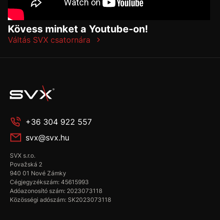
Kövess minket a Youtube-on!
Váltás SVX csatornára
+36 304 922 557
svx@svx.hu
SVX s.r.o.
Považská 2
940 01 Nové Zámky
Cégjegyzékszám: 45615993
Adóazonosító szám: 2023073118
Közösségi adószám: SK2023073118