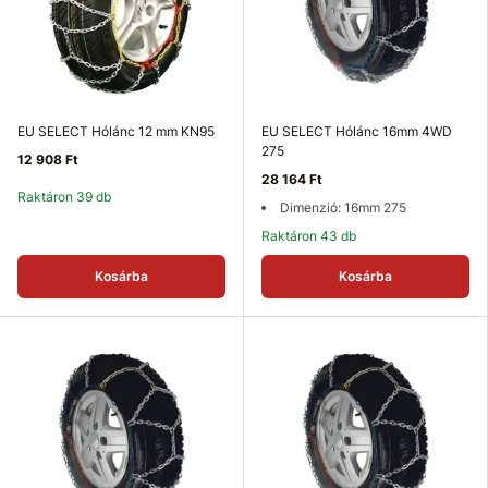
EU SELECT Hólánc 12 mm KN95
EU SELECT Hólánc 16mm 4WD
275
12 908 Ft
28 164 Ft
Raktáron 39 db
Dimenzió: 16mm 275
Raktáron 43 db
Kosárba
Kosárba