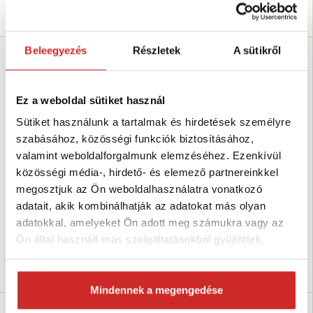
Kosárba
Kosárba
Beleegyezés
Részletek
A sütikről
Ez a weboldal sütiket használ
Sütiket használunk a tartalmak és hirdetések személyre
szabásához, közösségi funkciók biztosításához,
valamint weboldalforgalmunk elemzéséhez. Ezenkívül
közösségi média-, hirdető- és elemező partnereinkkel
megosztjuk az Ön weboldalhasználatra vonatkozó
EU SELECT Hólánc 12 mm KN30
EU SELECT Hólánc 9mm KN30
adatait, akik kombinálhatják az adatokat más olyan
11 735 Ft
11 735 Ft
adatokkal, amelyeket Ön adott meg számukra vagy az
Ön által használt más szolgáltatásokból gyűjtöttek.
Raktáron 42 db
Raktáron 2 db
Kosárba
Kosárba
Mindennek a megengedése