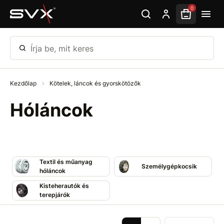
Ugrás az oldal fő részéhez
0
Írja be, mit keres
Kezdőlap
Kötelek, láncok és gyorskötözők
Hóláncok
Textil és műanyag
Személygépkocsik
hóláncok
Kisteherautók és
terepjárók