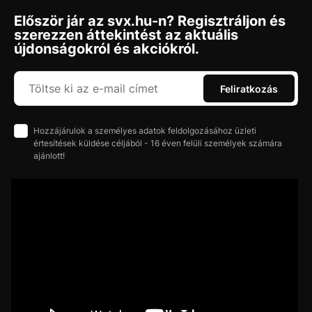
Először jár az svx.hu-n? Regisztráljon és
szerezzen áttekintést az aktuális
újdonságokról és akciókról.
Feliratkozás
Hozzájárulok a személyes adatok feldolgozásához üzleti
értesítések küldése céljából - 16 éven felüli személyek számára
ajánlott!