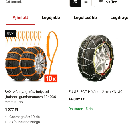
Szűrő
36 termék
Ajánlott
Legújabb
Legolcsóbb
Legdrág
SVX
SVX Műanyag vészhelyzeti
EU SELECT Hólánc 12 mm KN130
„hólánc” gumiabroncsra 12×930
14 082 Ft
mm – 10 db
Raktáron 15 db
4 577 Ft
Csomagolás: 10 db
Szín: narancssárga