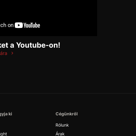
et a Youtube-on!
ára
yja ki
Cégünkről
Rólunk
ight
Árak