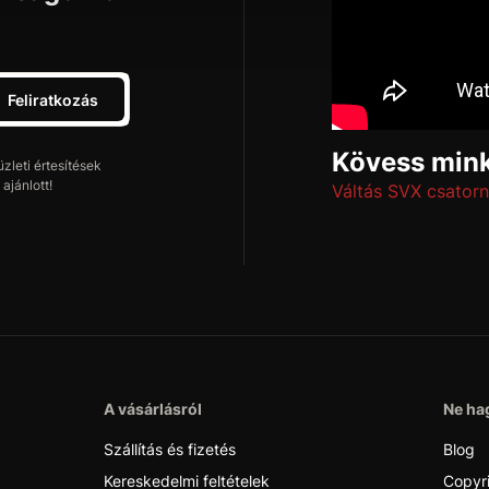
Feliratkozás
Kövess mink
leti értesítések
ajánlott!
Váltás SVX csatorn
A vásárlásról
Ne hag
Szállítás és fizetés
Blog
Kereskedelmi feltételek
Copyr