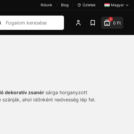
Rólunk
Blog
Üzletek
Magyar
esés
0
0 Ft
ló dekoratív zsanér
sárga horganyzott
 szánják, ahol időnként nedvesség lép fel.