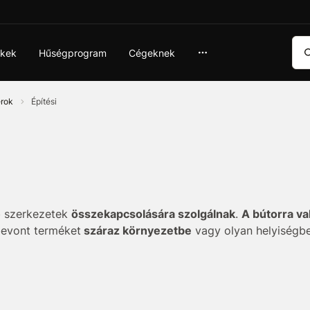
Ker
ékek
Hűségprogram
Cégeknek
érok
Építési
b szerkezetek
összekapcsolására szolgálnak
.
A bútorra va
 bevont terméket
száraz környezetbe
vagy olyan helyiségbe
ozza
a sárga színű króm passziválás.