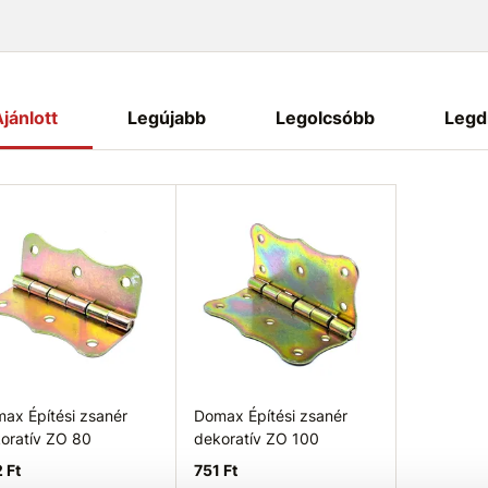
jánlott
Legújabb
Legolcsóbb
Legd
ax Építési zsanér
Domax Építési zsanér
oratív ZO 80
dekoratív ZO 100
 Ft
751 Ft