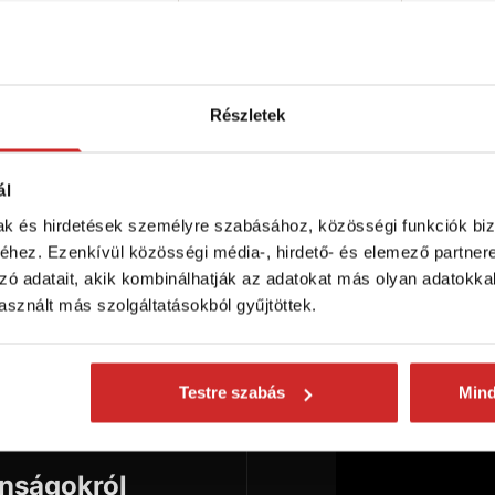
éret (axb mm): 80x63
Méret (axb mm): 100x105
mm
elületkezelés: galvanikus
Felületkezelés: galvanikus
 - sárga
cink - sárga
ktáron 127 db
Raktáron 5 db
Részletek
Kosárba
Kosárba
ál
mak és hirdetések személyre szabásához, közösségi funkciók biz
hez. Ezenkívül közösségi média-, hirdető- és elemező partner
zó adatait, akik kombinálhatják az adatokat más olyan adatokka
sznált más szolgáltatásokból gyűjtöttek.
Testre szabás
Min
onságokról