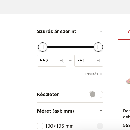
Szűrés ár szerint
A
-
Ft
Ft
Frissítés
Készleten
Méret (axb mm)
Dom
dek
552
100x105 mm
1