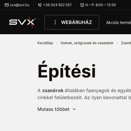
Ugrás az oldal fő részéhez
svx@svx.hu
+36 304 922 557
H – P: 8:00 – 15:30
WEBÁRUHÁZ
Akciós term
Kezdőlap
Sarkak, szögvasak és vasalatok
Zsan
Építési
A
zsanérok
általában faanyagok és egyé
cinkkel felületkezelt. Az ilyen bevonattal
A termékek
korrózió elleni védelmét fok
Mutass többet