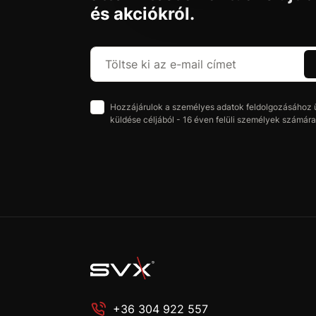
és akciókról.
Hozzájárulok a személyes adatok feldolgozásához üz
küldése céljából - 16 éven felüli személyek számára 
+36 304 922 557