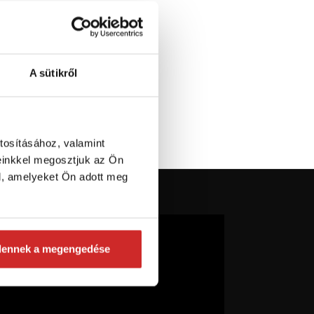
A sütikről
tosításához, valamint
einkkel megosztjuk az Ön
l, amelyeket Ön adott meg
dennek a megengedése