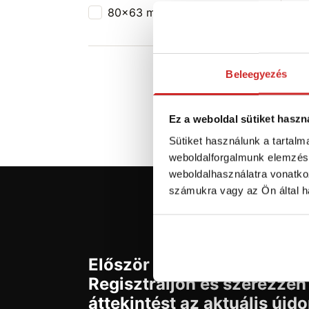
80x63 mm
1
M
mm
F
cink
Ra
Beleegyezés
Ez a weboldal sütiket haszn
Sütiket használunk a tartal
weboldalforgalmunk elemzésé
weboldalhasználatra vonatko
számukra vagy az Ön által ha
Először jár az svx.hu-n?
Regisztráljon és szerezzen
áttekintést az aktuális újd