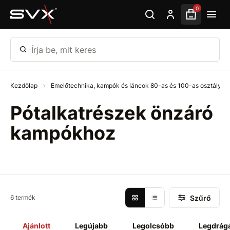
Ugrás az oldal fő részéhez
0
Írja be, mit keres
Kezdőlap
Emelőtechnika, kampók és láncok 80-as és 100-as osztály
Pótalkatrészek önzáró
kampókhoz
Szűrő
6 termék
Ajánlott
Legújabb
Legolcsóbb
Legdrág