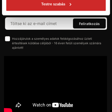
szerezzen áttekintést az aktuális
Testre szabás
újdonságokról és akciókról.
Feliratkozás
Hozzájárulok a személyes adatok feldolgozásához üzleti
értesítések küldése céljából - 16 éven felüli személyek számára
ajánlott!