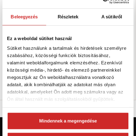
Beleegyezés
Részletek
A sütikről
Ez a weboldal sütiket használ
Sütiket használunk a tartalmak és hirdetések személyre
SVX Pótalkatrész önzáró
SVX Pótalkatrész önzáró
kampóhoz 8mm
kampóhoz 6mm
szabásához, közösségi funkciók biztosításához,
987 Ft
853 Ft
valamint weboldalforgalmunk elemzéséhez. Ezenkívül
közösségi média-, hirdető- és elemező partnereinkkel
Méret (mm): None
Méret (mm): 6 mm
megosztjuk az Ön weboldalhasználatra vonatkozó
Raktáron 55 db
Raktáron 80 db
adatait, akik kombinálhatják az adatokat más olyan
Kosárba
Kosárba
adatokkal, amelyeket Ön adott meg számukra vagy az
Ön által használt más szolgáltatásokból gyűjtöttek.
Mindennek a megengedése
Először jár az svx.hu-n? Regisztráljon és