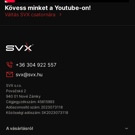
Kövess minket a Youtube-on!
Váltás SVX csatornára
+36 304 922 557
svx@svx.hu
SVX s.r.o.
Považská 2
940 01 Nové Zámky
Cégjegyzékszám: 45615993
Adóazonosító szám: 2023073118
Közösségi adószám: SK2023073118
A vásárlásról