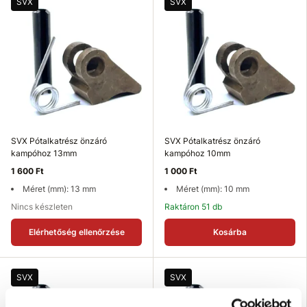
SVX
SVX
SVX Pótalkatrész önzáró
SVX Pótalkatrész önzáró
kampóhoz 13mm
kampóhoz 10mm
1 600 Ft
1 000 Ft
Méret (mm): 13 mm
Méret (mm): 10 mm
Nincs készleten
Raktáron 51 db
Elérhetőség ellenőrzése
Kosárba
SVX
SVX