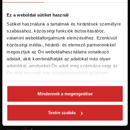
Hozzájárulok a személyes adatok feldolgozásához üzleti
értesítések küldése céljából - 16 éven felüli személyek számára
ajánlott!
Ez a weboldal sütiket használ
Sütiket használunk a tartalmak és hirdetések személyre
szabásához, közösségi funkciók biztosításához,
valamint weboldalforgalmunk elemzéséhez. Ezenkívül
közösségi média-, hirdető- és elemező partnereinkkel
megosztjuk az Ön weboldalhasználatra vonatkozó
adatait, akik kombinálhatják az adatokat más olyan
adatokkal, amelyeket Ön adott meg számukra vagy az
Ön által használt más szolgáltatásokból gyűjtöttek.
Kövess minket a Youtube-on!
Mindennek a megengedése
Váltás SVX csatornára
Testre szabás