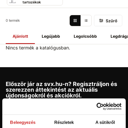
tartozékok
Szűrő
0 termék
Ajánlott
Legújabb
Legolcsóbb
Legdrág
Nincs termék a katalógusban.
Először jár az svx.hu-n? Regisztráljon és
szerezzen áttekintést az aktuális
újdonságokról és akciókról.
Feliratkozás
Beleegyezés
Részletek
A sütikről