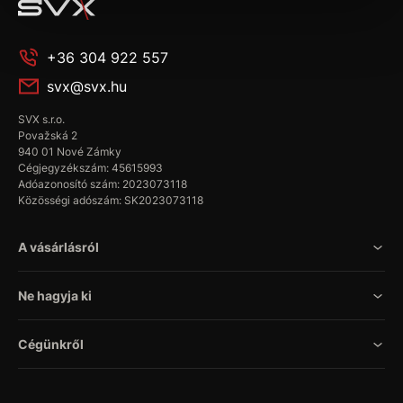
+36 304 922 557
svx@svx.hu
SVX s.r.o.
Považská 2
940 01 Nové Zámky
Cégjegyzékszám: 45615993
Adóazonosító szám: 2023073118
Közösségi adószám: SK2023073118
A vásárlásról
Ne hagyja ki
Cégünkről